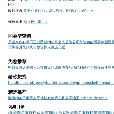
问 »
改行迁善
改变不良行为，诚心向善。同“改行为善”。 »
伺瑕导隙
指寻衅生事。 »
同类型查询
凤皇来仪
心术不正
成己成物
斗筲之人
若隐若现
矜智负能
照葫芦画瓢
刁风弄月
风张风势
妙语惊人
流连忘返
为您推荐
明鼓而攻之
高唱入云
救饥拯溺
冰解冻释
巧伪趋利
施不望报
漫条斯理
猜你想找
handbill
microbrewery
battler
classicality
guidebook
effeminate
精选推荐
泅
儆
物美价廉
悉力
平地
枯寂
煞费心机
灰不溜丢
les
bedside table
词典目录
组词查询排行榜
成语查询排行榜
单词查询排行榜
笔顺查询排