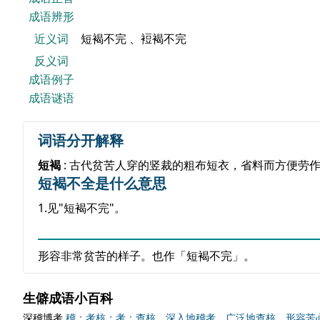
成语辨形
近义词
短褐不完 、裋褐不完
反义词
成语例子
成语谜语
词语分开解释
短褐
: 古代贫苦人穿的竖裁的粗布短衣，省料而方便劳
短褐不全是什么意思
1.见"短褐不完"。
形容非常贫苦的样子。也作「短褐不完」。
生僻成语小百科
深稽博考
稽：考核；考：查核。深入地稽考，广泛地查核。形容苦