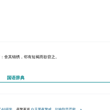
作：舍其锦绣，邻有短褐而欲窃之。
国语辞典
心钻研学
昼警暮巡
白天黑夜警戒。比喻防范严密。 »