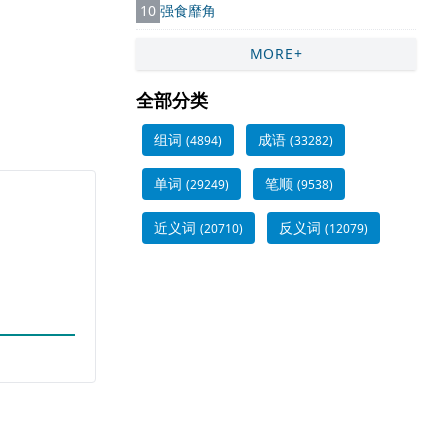
10
强食靡角
MORE+
全部分类
组词
成语
(4894)
(33282)
单词
笔顺
(29249)
(9538)
近义词
反义词
(20710)
(12079)