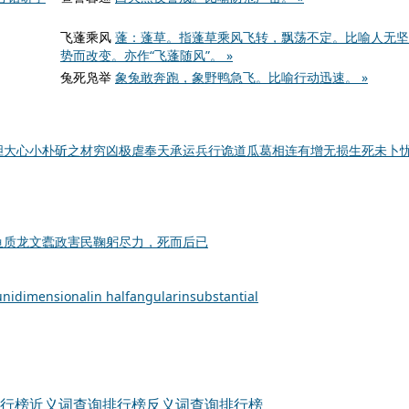
飞蓬乘风
蓬：蓬草。指蓬草乘风飞转，飘荡不定。比喻人无坚
势而改变。亦作“飞蓬随风”。 »
兔死凫举
象兔敢奔跑，象野鸭急飞。比喻行动迅速。 »
胆大心小
朴斫之材
穷凶极虐
奉天承运
兵行诡道
瓜葛相连
有增无损
生死未卜
鱼质龙文
蠹政害民
鞠躬尽力，死而后已
unidimensional
in half
angular
insubstantial
行榜
近义词查询排行榜
反义词查询排行榜