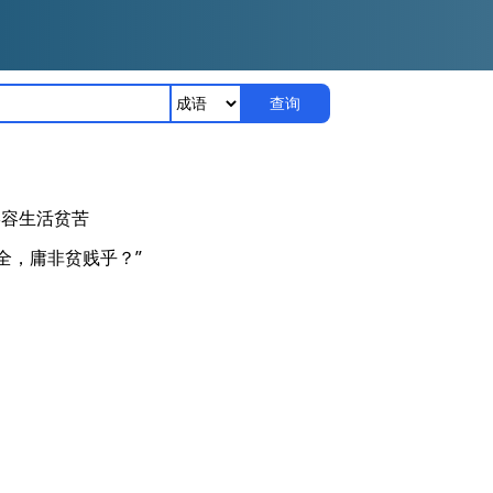
查询
形容生活贫苦
全，庸非贫贱乎？”