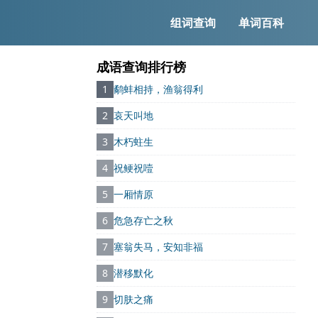
组词查询
单词百科
成语查询排行榜
1
鹬蚌相持，渔翁得利
2
哀天叫地
3
木朽蛀生
4
祝鲠祝噎
5
一厢情原
6
危急存亡之秋
7
塞翁失马，安知非福
8
潜移默化
9
切肤之痛