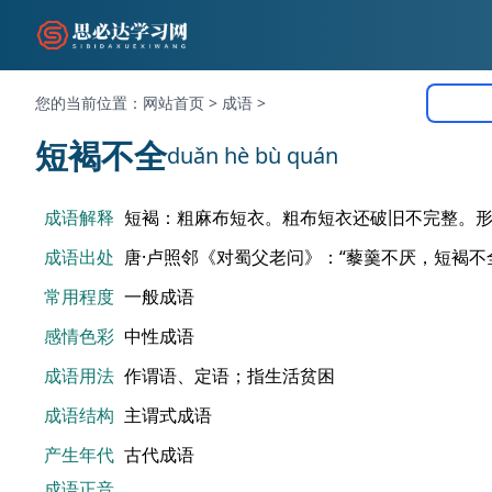
您的当前位置：
网站首页
>
成语
>
短褐不全
duǎn hè bù quán
成语解释
短褐：粗麻布短衣。粗布短衣还破旧不完整。
成语出处
唐·卢照邻《对蜀父老问》：“藜羹不厌，短褐不
常用程度
一般成语
感情色彩
中性成语
成语用法
作谓语、定语；指生活贫困
成语结构
主谓式成语
产生年代
古代成语
成语正音