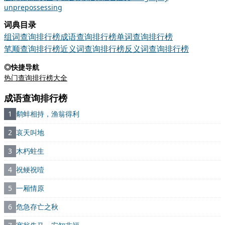
unprepossessing
词典目录
组词查询排行榜
成语查询排行榜
单词查询排行榜
笔顺查询排行榜
近义词查询排行榜
反义词查询排行榜
◎快捷导航
热门查询排行榜大全
成语查询排行榜
1
鹬蚌相持，渔翁得利
2
哀天叫地
3
木朽蛀生
4
祝鲠祝噎
5
一厢情原
6
危急存亡之秋