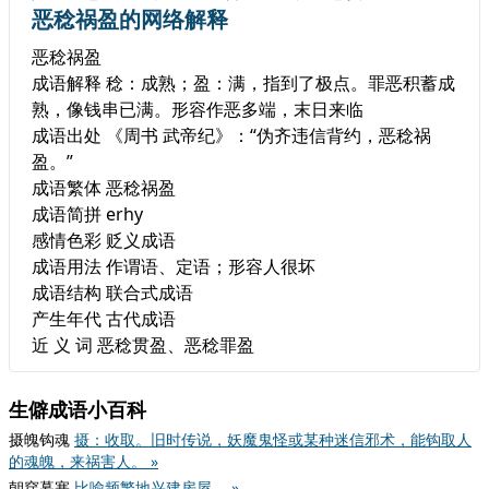
恶稔祸盈的网络解释
恶稔祸盈
成语解释 稔：成熟；盈：满，指到了极点。罪恶积蓄成
熟，像钱串已满。形容作恶多端，末日来临
成语出处 《周书 武帝纪》：“伪齐违信背约，恶稔祸
盈。”
成语繁体 恶稔祸盈
成语简拼 erhy
感情色彩 贬义成语
成语用法 作谓语、定语；形容人很坏
成语结构 联合式成语
产生年代 古代成语
近 义 词 恶稔贯盈、恶稔罪盈
生僻成语小百科
摄魄钩魂
摄：收取。旧时传说，妖魔鬼怪或某种迷信邪术，能钩取人
的魂魄，来祸害人。 »
朝穿暮塞
比喻频繁地兴建房屋。 »