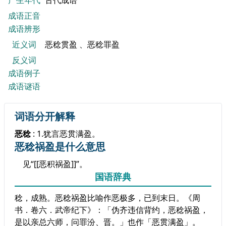
产生年代
古代成语
成语正音
成语辨形
近义词
恶稔贯盈 、恶稔罪盈
反义词
成语例子
成语谜语
词语分开解释
恶稔
: 1.犹言恶贯满盈。
恶稔祸盈是什么意思
见“[[恶积祸盈]]”。
国语辞典
稔，成熟。恶稔祸盈比喻作恶极多，已到末日。《周
书．卷六．武帝纪下》：「伪齐违信背约，恶稔祸盈，
是以亲总六师，问罪汾、晋。」也作「恶贯满盈」。