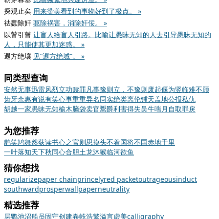
探观止矣
用来赞美看到的事物好到了极点。 »
祛蠹除奸
驱除祸害，消除奸佞。 »
以瞽引瞽
让盲人给盲人引路。比喻让愚昧无知的人去引导愚昧无知的
人，只能使其更加迷惑。 »
遐方绝壤
见“遐方绝域”。 »
同类型查询
安然无事
迅雷风烈
立功赎罪
凡事豫则立，不豫则废
起偃为竖
临难不顾
齿牙余惠
有说有笑
心事重重
异名同实
绝类离伦
铺天盖地
公报私仇
胡越一家
愚昧无知
榆木脑袋
卖官鬻爵
利害得失
吴牛喘月
自取罪戾
为您推荐
鹊笑鸠舞
然荻读书
心之官则思
摸头不着
国将不国
赤地千里
一叶落知天下秋
同心合胆
土龙沐猴
临河欲鱼
猜你想找
regularize
paper chain
princely
red packet
outrageous
induct
southward
prosper
wallpaper
neutrality
精选推荐
层
鹦
池沼
船员
固守
创建
卷帙浩繁
溢言虚美
calligraphy