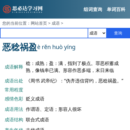
组词查询
单词百科
您的当前位置：
网站首页
>
成语
>
查询
恶稔祸盈
è rěn huò yíng
稔：成熟；盈：满，指到了极点。罪恶积蓄成
成语解释
熟，像钱串已满。形容作恶多端，末日来临
成语出处
《周书 武帝纪》：“伪齐违信背约，恶稔祸盈。”
常用程度
感情色彩
贬义成语
成语用法
作谓语、定语；形容人很坏
成语结构
联合式成语