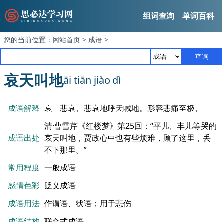
组词查询
单词百科
您的当前位置：
网站首页
>
成语
>
查询
哀天叫地
āi tiān jiào dì
成语解释
哀：悲哀。悲哀地呼天喊地。形容悲痛至极。
清·曹雪芹《红楼梦》第25回：“平儿、丰儿等哭的
成语出处
哀天叫地，贾政心中也有些烦难，顾了这里，丢
不下那里。”
常用程度
一般成语
感情色彩
贬义成语
成语用法
作谓语、状语；用于悲伤
成语结构
联合式成语