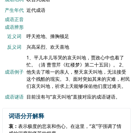
产生年代
近代成语
成语正音
成语辨形
近义词
呼天抢地、捶胸顿足
反义词
兴高采烈、欢天喜地
1、平儿丰儿等哭的哀天叫地，贾政心中也着了
忙。（清 曹雪芹《红楼梦》第二十五回）。 2、
成语例子
他失去了唯一的亲人，整天哀天叫地，无法接受
这个残酷的现实。 3、面对突如其来的灾难，村民
们哀天叫地，祈求上天能够保佑他们度过难关。
成语谜语
目前没有与“哀天叫地”直接对应的成语谜语。
词语分开解释
哀：
表示极度的悲哀和伤心。在这里，“哀”字强调了情