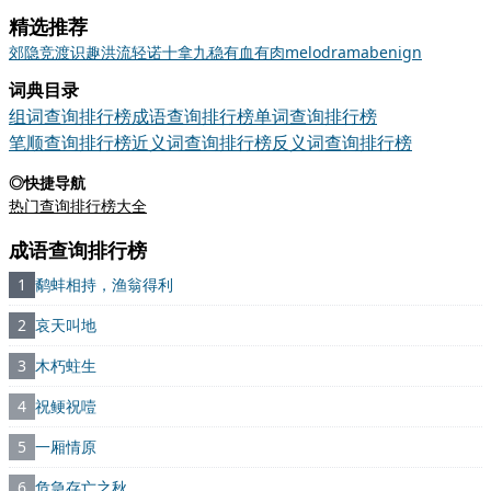
精选推荐
郊
隐
竞渡
识趣
洪流
轻诺
十拿九稳
有血有肉
melodrama
benign
词典目录
组词查询排行榜
成语查询排行榜
单词查询排行榜
笔顺查询排行榜
近义词查询排行榜
反义词查询排行榜
◎快捷导航
热门查询排行榜大全
成语查询排行榜
1
鹬蚌相持，渔翁得利
2
哀天叫地
3
木朽蛀生
4
祝鲠祝噎
5
一厢情原
6
危急存亡之秋