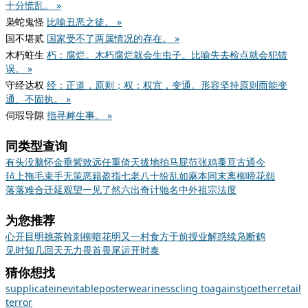
十分慌乱。 »
枭蛇鬼怪
比喻丑恶之徒。 »
国不堪贰
国家受不了两属情况的存在。 »
木朽蛀生
朽：腐烂。木朽腐烂就会生虫子。比喻失去检点就会犯错
误。 »
守经达权
经：正道，原则；权：权宜，变通。形容坚持原则而能变
通、不固执。 »
伺瑕导隙
指寻衅生事。 »
同类型查询
有头没脑
怀金垂紫
致远任重
倚天拔地
拍马屁
范张鸡黍
亘古通今
毡上拖毛
束手无策
恶籍盈指
七老八十
纷乱如麻
本同末离
柳啼花怨
落落难合
迁延观望
一见了然
六出奇计
驰名中外
祖宗法度
为您推荐
心开目明
挑茶斡刺
柳暗花明又一村
食方于前
授业解惑
续凫断鹤
见时知几
回天无力
畏首畏尾
运开时泰
猜你想找
supplicate
inevitable
poster
weariness
cling to
against
joe
ther
retail
terror