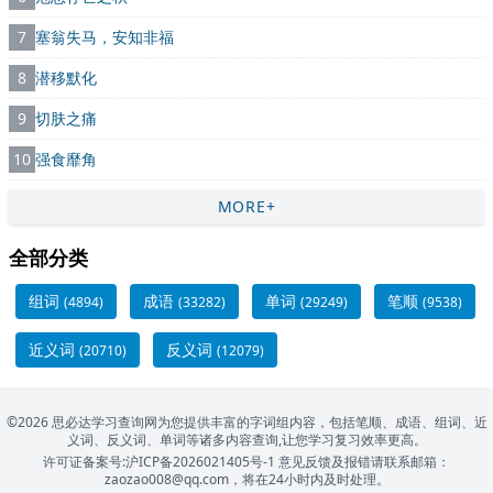
7
塞翁失马，安知非福
8
潜移默化
9
切肤之痛
10
强食靡角
MORE+
全部分类
组词
成语
单词
笔顺
(4894)
(33282)
(29249)
(9538)
近义词
反义词
(20710)
(12079)
©2026 思必达学习查询网为您提供丰富的字词组内容，包括笔顺、成语、组词、近
义词、反义词、单词等诸多内容查询,让您学习复习效率更高。
许可证备案号:沪ICP备2026021405号-1
意见反馈及报错请联系邮箱：
zaozao008@qq.com，将在24小时内及时处理。