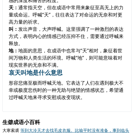
感的深度和痛苦的程度。
天：
通常指天空，但在成语中常用来象征至高无上的力
量或命运。呼喊“天”，往往表达了对命运的无奈和对更
高力量的祈求。
叫：
发出声音，大声呼喊。这里强调了一种激烈的表达
方式，表明内心的情感已经压抑不住，需要通过呼喊来
释放。
地：
地面的意思，在成语中也常与“天”相对，象征着世
间万物和人类生活的环境。呼喊“地”，则可能意味着对
现实世界的无奈和不满。
哀天叫地是什么意思
形容悲痛至极而呼喊天地。它表达了人们在遇到极大不
幸或极度悲伤时的一种无助与绝望的情感状态，希望通
过呼喊天地来寻求安慰或改变现状。
生僻成语小百科
大寒索裘
等到大冷天才去找毛皮衣服。比喻平时没有准备，事到临头