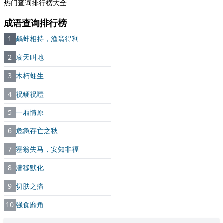
热门查询排行榜大全
成语查询排行榜
1
鹬蚌相持，渔翁得利
2
哀天叫地
3
木朽蛀生
4
祝鲠祝噎
5
一厢情原
6
危急存亡之秋
7
塞翁失马，安知非福
8
潜移默化
9
切肤之痛
10
强食靡角