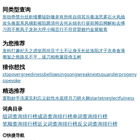
同类型查询
形劫势禁
分丝析缕
攀辕卧辙
老有所终
自得其乐
毒泷恶雾
石火风烛
改头换面
系风捕影
摧陷廓清
何去何从
锦衣行昼
前脚后脚
解粘去缚
习而不察
凤子龙孙
大呼小喝
言行不符
背盟败约
金紫银青
为您推荐
发科打趣
杞天之虑
坐而待旦
寸土不让
身无长处
洛阳才子
衣单食薄
匍匐之救
路见不平，拔刀相救
蒹葭倚玉树
猜你想找
stopover
greediness
bellow
singsong
wreak
next
squander
progeny
sip
evoke
精选推荐
寰
勒
妙手
洗濯
见利忘义
奴性
水底捞月
刀耕火耨
starlet
neglectfulness
词典目录
组词查询排行榜
成语查询排行榜
单词查询排行榜
笔顺查询排行榜
近义词查询排行榜
反义词查询排行榜
◎快捷导航