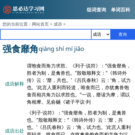
组词查询
单词百科
您的当前位置：
网站首页
>
成语
>
查询
强食靡角
qiáng shí mí jiǎo
谓饱食而角力求胜。《列子·说符》：“强食靡角，
胜者为制，是禽兽也。”殷敬顺释文：“《韩诗外
传》云：‘靡，共也。’《吕氏春秋》云：‘角，试力
成语解释
也。’此言人重利而轻道，唯食而已，亦犹禽兽饱
食而相共角力以求胜也。”一说，靡读为摩，谓以
角相摩。见俞樾《诸子平议·列
《列子·说符》：“强食靡角，胜者为制，是禽兽
也。”殷敬顺释文：“《韩诗外传》云：‘靡，共
也。’《吕氏春秋》云：‘角，试力也。’此言人重利
成语出处
而轻道，唯食而已，亦犹禽兽饱食而相共角力以