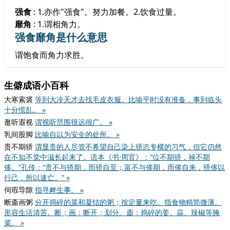
强食
: 1.亦作"强食"。努力加餐。2.饮食过量。
靡角
: 1.谓相角力。
强食靡角是什么意思
谓饱食而角力求胜。
生僻成语小百科
大寒索裘
等到大冷天才去找毛皮衣服。比喻平时没有准备，事到临头
十分慌乱。 »
逖听遐视
谓视听范围很远很广。 »
乳间股脚
比喻自以为安全的处所。 »
贵不期骄
谓显贵的人尽管不希望自己染上骄恣专横的习气，但它仍然
在不知不觉中滋长起来了。语本《书·周官》：“位不期骄，禄不期
侈。”孔传：“贵不与骄期，而骄自至；富不与侈期，而侈自来，骄侈以
行己，所以速亡。” »
伺瑕导隙
指寻衅生事。 »
断齑画粥
分开捣碎的菜和凝结的粥；按定量来吃。指食物精简微薄。
形容生活清苦。断；画：断开；划分。齑：捣碎的姜、蒜、辣椒等腌
菜。 »