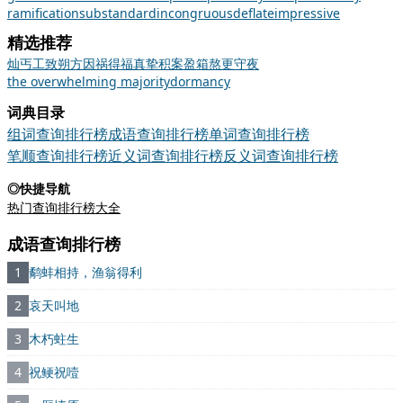
ramification
substandard
incongruous
deflate
impressive
精选推荐
灿
丐
工致
朔方
因祸得福
真挚
积案盈箱
熬更守夜
the overwhelming majority
dormancy
词典目录
组词查询排行榜
成语查询排行榜
单词查询排行榜
笔顺查询排行榜
近义词查询排行榜
反义词查询排行榜
◎快捷导航
热门查询排行榜大全
成语查询排行榜
1
鹬蚌相持，渔翁得利
2
哀天叫地
3
木朽蛀生
4
祝鲠祝噎