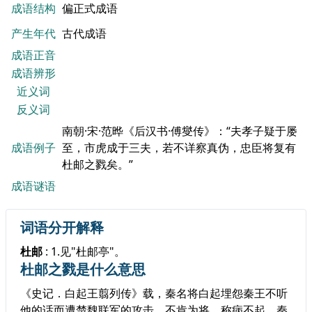
成语结构
偏正式成语
产生年代
古代成语
成语正音
成语辨形
近义词
反义词
南朝·宋·范晔《后汉书·傅燮传》：“夫孝子疑于屡
成语例子
至，市虎成于三夫，若不详察真伪，忠臣将复有
杜邮之戮矣。”
成语谜语
词语分开解释
杜邮
: 1.见"杜邮亭"。
杜邮之戮是什么意思
《史记．白起王翦列传》载，秦名将白起埋怨秦王不听
他的话而遭楚魏联军的攻击，不肯为将，称病不起。秦