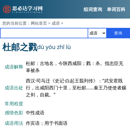
组词查询
单词百科
您的当前位置：
网站首页
>
成语
>
查询
杜邮之戮
dù yóu zhī lù
杜邮：古地名，今陕西咸阳；戮：杀。指忠臣无
成语解释
辜被杀
西汉·司马迁《史记·白起王翦列传》：“武安君既
成语出处
行，出咸阳西门十里，至杜邮……秦王乃使使者赐
之剑，自裁。”
常用程度
感情色彩
中性成语
成语用法
作宾语；用于书面语