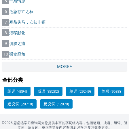
5
一厢情原
6
危急存亡之秋
7
塞翁失马，安知非福
8
潜移默化
9
切肤之痛
10
强食靡角
MORE+
全部分类
组词
成语
单词
笔顺
(4894)
(33282)
(29249)
(9538)
近义词
反义词
(20710)
(12079)
©2026 思必达学习查询网为您提供丰富的字词组内容，包括笔顺、成语、组词、近
义词、反义词、单词等诸多内容查询,让您学习复习效率更高。