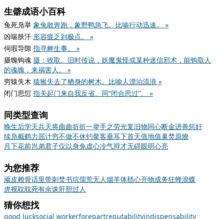
生僻成语小百科
兔死凫举
象兔敢奔跑，象野鸭急飞。比喻行动迅速。 »
凶喘肤汗
形容疲乏到极点。 »
伺瑕导隙
指寻衅生事。 »
摄魄钩魂
摄：收取。旧时传说，妖魔鬼怪或某种迷信邪术，能钩取人
的魂魄，来祸害人。 »
穷猿失木
猿猴失去了栖身的树木。比喻人漂泊流浪 »
闭门思愆
指关起门来自我反省。同“闭合思过”。 »
同类型查询
晚生后学
天兵天将
曲曲折折
一举手之劳
光复旧物
同心断金
进善惩奸
续凫截鹤
力屈计穷
不做不休
钓鳌客
垂耳下首
天值地值
巢焚原燎
月下花前
岂弟君子
仅以身免
虚心冷气
辩才无碍
眼明心亮
为您推荐
顽皮赖骨
话里带刺
焚书坑儒
荒无人烟
羊体嵇心
开物成务
狂蜂浪蝶
虎视耽耽
死有余诛
肝胆过人
猜你想找
good luck
social worker
forepart
reputability
indispensability