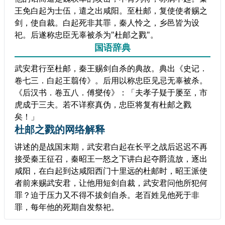
王免白起为士伍，遣之出咸阳。至杜邮，复使使者赐之
剑，使自裁。白起死非其罪，秦人怜之，乡邑皆为设
祀。后遂称忠臣无辜被杀为"杜邮之戮"。
国语辞典
武安君行至杜邮，秦王赐剑自杀的典故。典出《史记．
卷七三．白起王翦传》。后用以称忠臣见忌无辜被杀。
《后汉书．卷五八．傅燮传》：「夫孝子疑于屡至，市
虎成于三夫。若不详察真伪，忠臣将复有杜邮之戮
矣！」
杜邮之戮的网络解释
讲述的是战国末期，武安君白起在长平之战后迟迟不再
接受秦王征召，秦昭王一怒之下讲白起夺爵流放，逐出
咸阳，在白起到达咸阳西门十里远的杜邮时，昭王派使
者前来赐武安君，让他用短剑自裁，武安君问他所犯何
罪？迫于压力又不得不拔剑自杀。老百姓见他死于非
罪，每年他的死期自发祭祀。