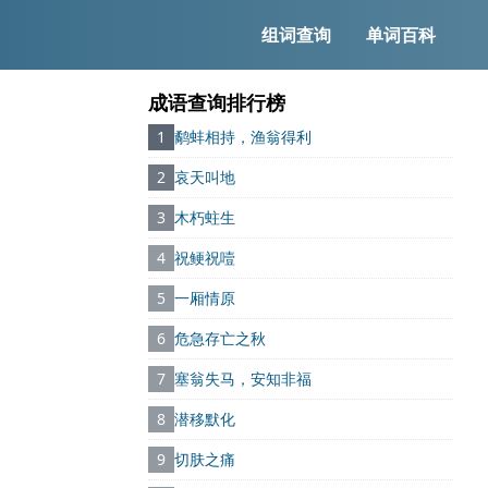
组词查询
单词百科
成语查询排行榜
1
鹬蚌相持，渔翁得利
2
哀天叫地
3
木朽蛀生
4
祝鲠祝噎
5
一厢情原
6
危急存亡之秋
7
塞翁失马，安知非福
8
潜移默化
9
切肤之痛