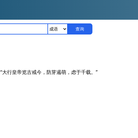
查询
：“大行皇帝览古戒今，防芽遏萌，虑于千载。”