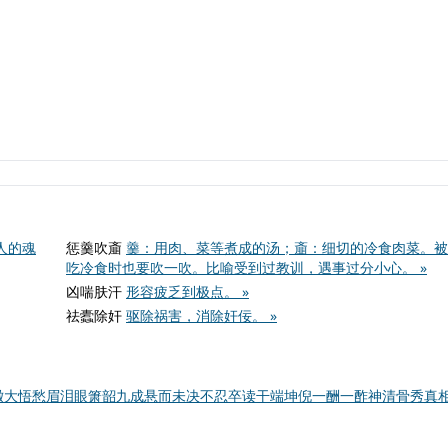
人的魂
惩羹吹齑
羹：用肉、菜等煮成的汤；齑：细切的冷食肉菜。被
吃冷食时也要吹一吹。比喻受到过教训，遇事过分小心。 »
凶喘肤汗
形容疲乏到极点。 »
祛蠹除奸
驱除祸害，消除奸佞。 »
澈大悟
愁眉泪眼
箫韶九成
悬而未决
不忍卒读
干端坤倪
一酬一酢
神清骨秀
真