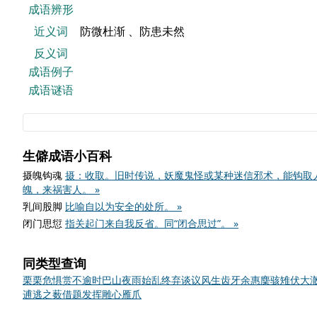
成语辨形
近义词
防微杜渐 、防患未然
反义词
成语例子
成语谜语
生僻成语小百科
摄魄钩魂
摄：收取。旧时传说，妖魔鬼怪或某种迷信邪术，能钩取
魄，来祸害人。 »
乳间股脚
比喻自以为安全的处所。 »
闭门思愆
指关起门来自我反省。同“闭合思过”。 »
同类型查询
栗栗危惧
赏不逾时
巴山夜雨
始乱终弃
谈议风生
齿牙余惠
麇骇雉伏
大
逋逃之薮
借题发挥
雕心雁爪