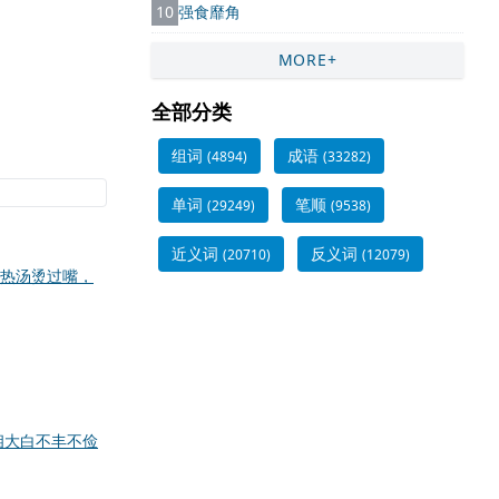
10
强食靡角
MORE+
全部分类
组词
成语
(4894)
(33282)
单词
笔顺
(29249)
(9538)
近义词
反义词
(20710)
(12079)
热汤烫过嘴，
相大白
不丰不俭