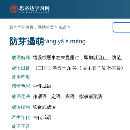
您的当前位置：
网站首页
>
成语
>
防芽遏萌
fáng yá è méng
成语解释
错误或恶事在未显露时，即加以阻止、防范。
成语出处
《三国志 卷五十九 吴书 吴主五子传 孙奋传》
常用程度
感情色彩
中性成语
成语用法
作谓语、定语、宾语；指事前预防
成语结构
联合式成语
产生年代
古代成语
成语正音