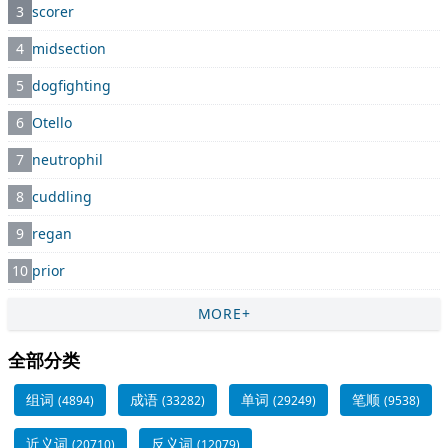
3
scorer
4
midsection
5
dogfighting
6
Otello
7
neutrophil
8
cuddling
9
regan
10
prior
MORE+
全部分类
组词
成语
单词
笔顺
(4894)
(33282)
(29249)
(9538)
近义词
反义词
(20710)
(12079)