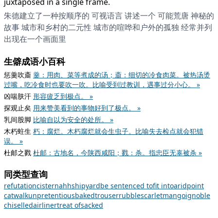
juxtaposed in a single frame.
朱德建立了一种按顺序的 可视语言 讲述一个 可能荒唐 神秘的
故事 城市和乡村的二元性 城市的喧哗和户外的孤独 经常并列
出现在一个画面里
生僻成语小百科
惩羹吹齑
羹：用肉、菜等煮成的汤；齑：细切的冷食肉菜。被热汤烫
过嘴，吃冷食时也要吹一吹。比喻受到过教训，遇事过分小心。 »
凶喘肤汗
形容疲乏到极点。 »
探观止矣
用来赞美看到的事物好到了极点。 »
乳间股脚
比喻自以为安全的处所。 »
木朽蛀生
朽：腐烂。木朽腐烂就会生虫子。比喻失去检点就会犯错
误。 »
杜邮之戮
杜邮：古地名，今陕西咸阳；戮：杀。指忠臣无辜被杀 »
同类型查询
refutation
cistern
ahh
shipyard
be sentenced to
fit into
arid
point
catwalk
unpretentious
baked
trouser
rubble
scarlet
mango
ignoble
chiselled
airliner
treat of
sacked