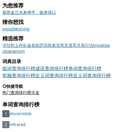
为您推荐
契若金兰
水来伸手，饭来张口
猜你想找
insist
desiring
精选推荐
沣
垃
犯上作乱
奋发蹈厉
后院
老实
危言逆耳
才高行洁
trivialise
utopianism
词典目录
组词查询排行榜
成语查询排行榜
单词查询排行榜
笔顺查询排行榜
近义词查询排行榜
反义词查询排行榜
◎快捷导航
热门查询排行榜大全
单词查询排行榜
1
discernible
2
infrared