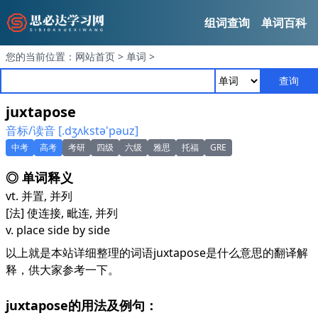
组词查询
单词百科
您的当前位置：
网站首页
>
单词
>
查询
juxtapose
音标/读音 [.dʒʌkstә'pәuz]
中考
高考
考研
四级
六级
雅思
托福
GRE
◎ 单词释义
vt. 并置, 并列
[法] 使连接, 毗连, 并列
v. place side by side
以上就是本站详细整理的词语juxtapose是什么意思的翻译解
释，供大家参考一下。
juxtapose的用法及例句：