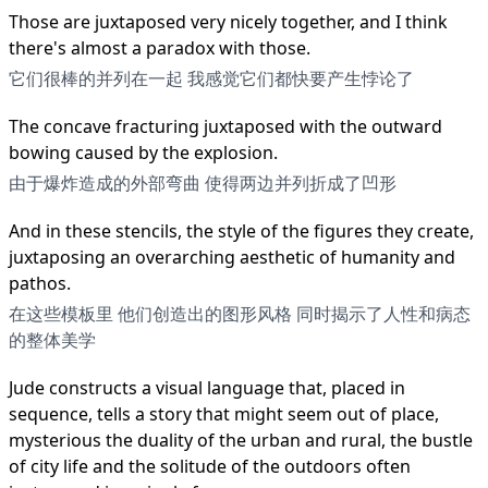
Those are juxtaposed very nicely together, and I think
there's almost a paradox with those.
它们很棒的并列在一起 我感觉它们都快要产生悖论了
The concave fracturing juxtaposed with the outward
bowing caused by the explosion.
由于爆炸造成的外部弯曲 使得两边并列折成了凹形
And in these stencils, the style of the figures they create,
juxtaposing an overarching aesthetic of humanity and
pathos.
在这些模板里 他们创造出的图形风格 同时揭示了人性和病态
的整体美学
Jude constructs a visual language that, placed in
sequence, tells a story that might seem out of place,
mysterious the duality of the urban and rural, the bustle
of city life and the solitude of the outdoors often