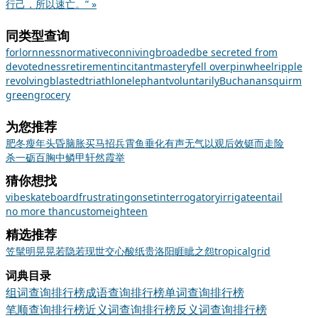
行己，所以速亡。” »
同类型查询
forlornness
normative
conniving
broaded
be secreted from
devotedness
retirement
incitant
mastery
fell over
pinwheel
ripple
revolving
blasted
triathlon
elephant
voluntarily
Buchanan
squirm
greengrocery
为您推荐
肥冬瘦年
头昏脑胀
买马招兵
霄鱼垂化
有声无气
以观后效
铤而走险
杀一砺百
胸中鳞甲
轩然霞举
猜你想找
vibe
skateboard
frustrating
onset
interrogatory
irrigate
entail
no more than
custom
eighteen
精选推荐
笠
髦
明晃晃
若隐若现
世交
心酸
纸贵洛阳
睚眦之怨
tropical
grid
词典目录
组词查询排行榜
成语查询排行榜
单词查询排行榜
笔顺查询排行榜
近义词查询排行榜
反义词查询排行榜