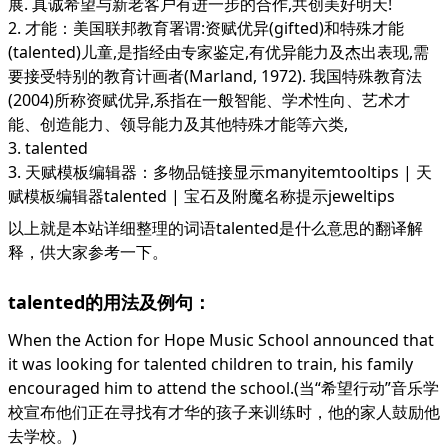
展. 真诚希望与新老客户有进一步的合作,共创美好明天!
2. 才能：美国联邦教育署谓:资赋优异(gifted)和特殊才能
(talented)儿童,是指经由专家鉴定,有优异能力及杰出表现,需
要接受特别的教育计画者(Marland, 1972). 我国特殊教育法
(2004)所称资赋优异,系指在一般智能、学术性向、艺术才
能、创造能力、领导能力及其他特殊才能等六类,
3. talented
3. 天赋模板编辑器：多物品链接显示manyitemtooltips | 天
赋模板编辑器talented | 宝石及附魔名称提示jeweltips
以上就是本站详细整理的词语talented是什么意思的翻译解
释，供大家参考一下。
talented的用法及例句：
When the Action for Hope Music School announced that
it was looking for talented children to train, his family
encouraged him to attend the school.(当“希望行动”音乐学
校宣布他们正在寻找有才华的孩子来训练时，他的家人鼓励他
去学校。)