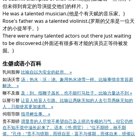
但未得到肯定的导演提交他们的样片。)
He was a talented musician.(他是个有天赋的音乐家。)
Rose's father was a talented violinist.(罗斯的父亲是一位天
才的小提琴手。)
There were many talented actors out there just waiting
to be discovered.(外面还有很多有才能的演员正等待被发
掘。)
生僻成语小百科
乳间股脚
比喻自以为安全的处所。 »
如汤沃雪
汤：热水；沃：浇。象用热水浇雪一样。比喻事情非常容易
解决。 »
鞭不及腹
及：到。指鞭子虽长，也不能打马肚子。比喻力量达不到 »
以瞽引瞽
让盲人给盲人引路。比喻让愚昧无知的人去引导愚昧无知的
人，只能使其更加迷惑。 »
伺瑕导隙
指寻衅生事。 »
贵不期骄
谓显贵的人尽管不希望自己染上骄恣专横的习气，但它仍然
在不知不觉中滋长起来了。语本《书·周官》：“位不期骄，禄不期
侈。”孔传：“贵不与骄期，而骄自至；富不与侈期，而侈自来，骄侈以