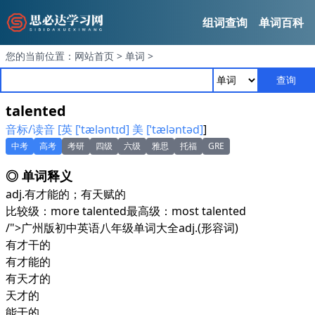
组词查询
单词百科
您的当前位置：
网站首页
>
单词
>
查询
talented
音标/读音 [英 [ˈtæləntɪd] 美 [ˈtæləntəd]
]
中考
高考
考研
四级
六级
雅思
托福
GRE
◎ 单词释义
adj.
有才能的；有天赋的
比较级：more talented最高级：most talented
/">广州版初中英语八年级单词大全
adj.
(形容词)
有才干的
有才能的
有天才的
天才的
能干的