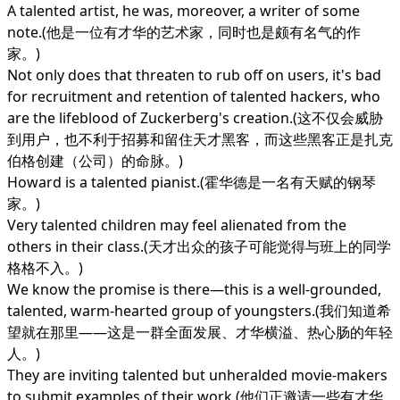
A talented artist, he was, moreover, a writer of some
note.(他是一位有才华的艺术家，同时也是颇有名气的作
家。)
Not only does that threaten to rub off on users, it's bad
for recruitment and retention of talented hackers, who
are the lifeblood of Zuckerberg's creation.(这不仅会威胁
到用户，也不利于招募和留住天才黑客，而这些黑客正是扎克
伯格创建（公司）的命脉。)
Howard is a talented pianist.(霍华德是一名有天赋的钢琴
家。)
Very talented children may feel alienated from the
others in their class.(天才出众的孩子可能觉得与班上的同学
格格不入。)
We know the promise is there—this is a well-grounded,
talented, warm-hearted group of youngsters.(我们知道希
望就在那里——这是一群全面发展、才华横溢、热心肠的年轻
人。)
They are inviting talented but unheralded movie-makers
to submit examples of their work.(他们正邀请一些有才华