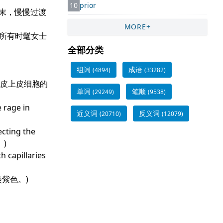
10
prior
一路紫到夏末，慢慢过渡
MORE+
了那个国家所有时髦女士
全部分类
组词
成语
(4894)
(33282)
注意存在于表皮上皮细胞的
单词
笔顺
(29249)
(9538)
 rage in
近义词
反义词
(20710)
(12079)
ecting the
)
 capillaries
或淡紫色。)