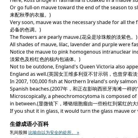
Here, Ross Bridge in Tasmania is cloaked i
Or go full-on mauve toward the end of the seaso
来配秋季的衣服。)
Very soon, mauve was the necessary shade for a
必备的色调。)
The flowers are pearly mauve.(花朵是珍珠般的淡紫色。)
All shades of mauve, lilac, lavender and pu
Notice the mauve to pink homogenous intranuclear 
淡紫色及粉红色的核内包涵体。)
Not to be outdone, England's Queen Victoria also appea
England as well.(英国女王维多利亚不甘示弱，
In 2007, 100,000 fish at Northern Ireland's only salmon
Spanish beaches.(2007年，和正在影响西班牙
Microscopically, a pheochromocytoma is composed of la
in between.(显微镜下，嗜铬细胞瘤由一些粉红到紫红
If you shut it in glass, it would turn the 
生僻成语小百科
乳间股脚
比喻自以为安全的处所。 »