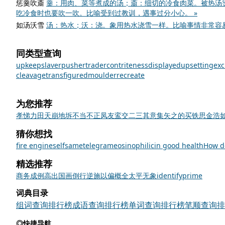
惩羹吹齑
羹：用肉、菜等煮成的汤；齑：细切的冷食肉菜。被热汤
吃冷食时也要吹一吹。比喻受到过教训，遇事过分小心。 »
如汤沃雪
汤：热水；沃：浇。象用热水浇雪一样。比喻事情非常容易
同类型查询
upkeep
slaver
pusher
trader
contriteness
displayed
upsetting
exc
cleavage
transfigured
moulder
recreate
为您推荐
孝悌力田
天崩地坼
不当不正
凤友鸾交
二三其意
集矢之的
买铁思金
浩
猜你想找
fire engine
selfsame
telegram
eosinophilic
in good health
How d
精选推荐
商
务
成例
高出
国画
倒行逆施
以偏概全
太平无象
identify
prime
词典目录
组词查询排行榜
成语查询排行榜
单词查询排行榜
笔顺查询排
◎快捷导航