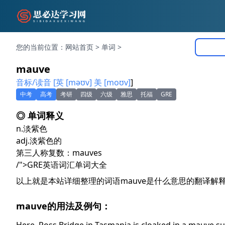
您的当前位置：
网站首页
>
单词
>
mauve
音标/读音 [英 [məʊv] 美 [moʊv]
]
中考
高考
考研
四级
六级
雅思
托福
GRE
◎ 单词释义
n.
淡紫色
adj.
淡紫色的
第三人称复数：mauves
/">GRE英语词汇单词大全
以上就是本站详细整理的词语mauve是什么意思的翻译解
mauve的用法及例句：