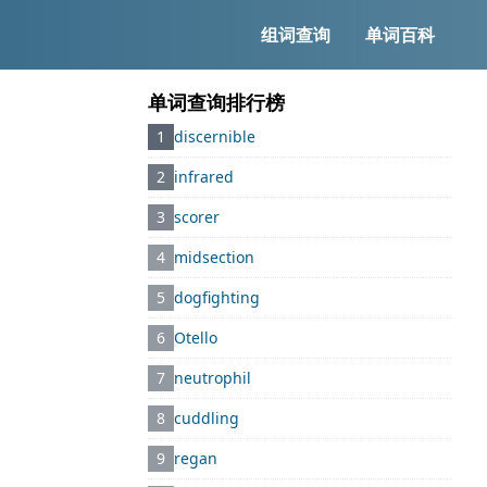
组词查询
单词百科
单词查询排行榜
1
discernible
2
infrared
3
scorer
4
midsection
5
dogfighting
6
Otello
7
neutrophil
8
cuddling
9
regan