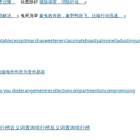
烫过嘴，
祛蠹除奸
驱除祸害，消除奸佞。 »
解决。 »
兔死凫举
象兔敢奔跑，象野鸭急飞。比喻行动迅速。 »
itable
cesspit
marsha
sweetener
classmate
boast
salmonella
dusting
u
如烟海
所作所为
变色易容
o you do
derangement
recollection
compartment
uncompromising
行榜
近义词查询排行榜
反义词查询排行榜