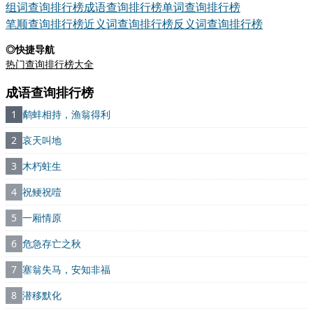
组词查询排行榜
成语查询排行榜
单词查询排行榜
笔顺查询排行榜
近义词查询排行榜
反义词查询排行榜
◎快捷导航
热门查询排行榜大全
成语查询排行榜
1
鹬蚌相持，渔翁得利
2
哀天叫地
3
木朽蛀生
4
祝鲠祝噎
5
一厢情原
6
危急存亡之秋
7
塞翁失马，安知非福
8
潜移默化