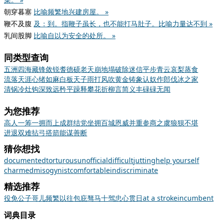
朝穿暮塞
比喻频繁地兴建房屋。 »
鞭不及腹
及：到。指鞭子虽长，也不能打马肚子。比喻力量达不到 »
乳间股脚
比喻自以为安全的处所。 »
同类型查询
五洲四海
藏锋敛锐
耆德硕老
天崩地塌
破除迷信
平步青云
哀梨蒸食
流落天涯
心绪如麻
白板天子
雨打风吹
黄金铸象
认奴作郎
伐冰之家
清锅冷灶
钩深致远
矜平躁释
攀花折柳
言简义丰
碌碌无闻
为您推荐
高人一筹
一拥而上
成群结党
坐拥百城
恩威并重
参商之虞
狼狈不堪
进退双难
拈弓搭箭
能谋善断
猜你想找
documented
torturous
unofficial
difficult
jutting
help yourself
charmed
misogynist
comfortable
indiscriminate
精选推荐
役
免
公子哥儿
频繁
以往
包庇
驽马十驾
忠心贯日
at a stroke
incumbent
词典目录