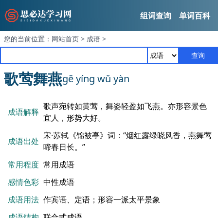
组词查询
单词百科
您的当前位置：
网站首页
>
成语
>
查询
歌莺舞燕
gē yíng wǔ yàn
歌声宛转如黄莺，舞姿轻盈如飞燕。亦形容景色
成语解释
宜人，形势大好。
宋·苏轼《锦被亭》词：“烟红露绿晓风香，燕舞莺
成语出处
啼春日长。”
常用程度
常用成语
感情色彩
中性成语
成语用法
作宾语、定语；形容一派太平景象
成语结构
联合式成语