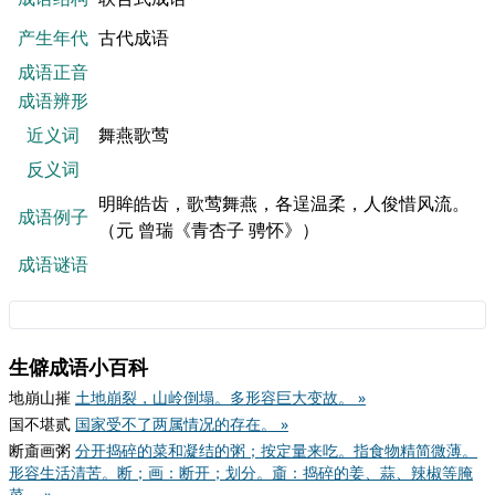
产生年代
古代成语
成语正音
成语辨形
近义词
舞燕歌莺
反义词
明眸皓齿，歌莺舞燕，各逞温柔，人俊惜风流。
成语例子
（元 曾瑞《青杏子 骋怀》）
成语谜语
生僻成语小百科
地崩山摧
土地崩裂，山岭倒塌。多形容巨大变故。 »
国不堪贰
国家受不了两属情况的存在。 »
断齑画粥
分开捣碎的菜和凝结的粥；按定量来吃。指食物精简微薄。
形容生活清苦。断；画：断开；划分。齑：捣碎的姜、蒜、辣椒等腌
菜。 »