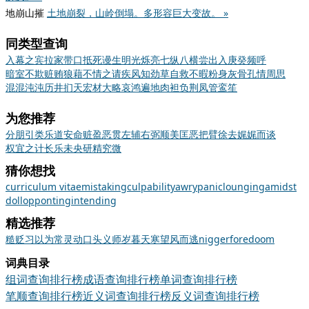
地崩山摧
土地崩裂，山岭倒塌。多形容巨大变故。 »
同类型查询
入幕之宾
拉家带口
抵死谩生
明光烁亮
七纵八横
尝出入
庚癸频呼
暗室不欺
赃贿狼藉
不情之请
疾风知劲草
自救不暇
粉身灰骨
孔情周思
混混沌沌
历井扪天
宏材大略
哀鸿遍地
肉袒负荆
凤管鸾笙
为您推荐
分朋引类
乐道安命
赃盈恶贯
左辅右弼
顺美匡恶
把臂徐去
娓娓而谈
权宜之计
长乐未央
研精究微
猜你想找
curriculum vitae
mistaking
culpability
awry
panic
lounging
amidst
dollop
ponting
intending
精选推荐
糙
贬
习以为常
灵动
口头
义师
岁暮天寒
望风而逃
nigger
foredoom
词典目录
组词查询排行榜
成语查询排行榜
单词查询排行榜
笔顺查询排行榜
近义词查询排行榜
反义词查询排行榜