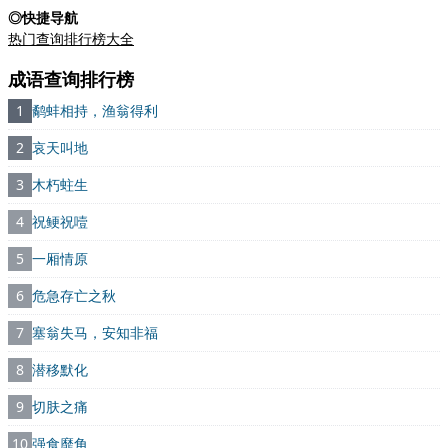
◎快捷导航
热门查询排行榜大全
成语查询排行榜
1
鹬蚌相持，渔翁得利
2
哀天叫地
3
木朽蛀生
4
祝鲠祝噎
5
一厢情原
6
危急存亡之秋
7
塞翁失马，安知非福
8
潜移默化
9
切肤之痛
10
强食靡角