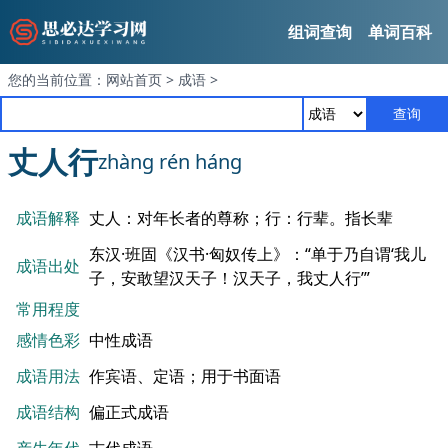
组词查询
单词百科
您的当前位置：
网站首页
>
成语
>
查询
丈人行
zhàng rén háng
成语解释
丈人：对年长者的尊称；行：行辈。指长辈
东汉·班固《汉书·匈奴传上》：“单于乃自谓‘我儿
成语出处
子，安敢望汉天子！汉天子，我丈人行’”
常用程度
感情色彩
中性成语
成语用法
作宾语、定语；用于书面语
成语结构
偏正式成语