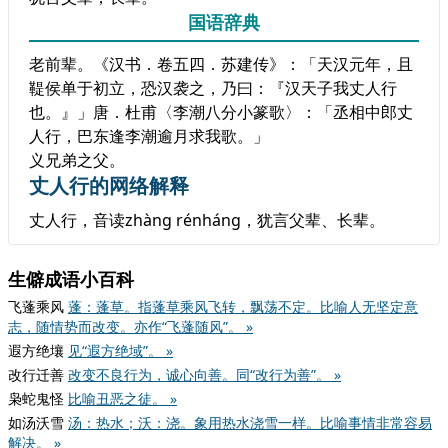
国语辞典
老前辈。《汉书．卷五四．苏建传》：「天汉元年，且
鞮侯单于初立，恐汉袭之，乃曰：『汉天子我丈人行
也。』」唐．杜甫〈李潮八分小篆歌〉：「丞相中郎丈
人行，巴东逢李潮逾月求我歌。」
义兄弟之父。
丈人行的网络解释
丈人行，音读zhàng rénháng，犹言父辈、长辈。
生僻成语小百科
飞蓬乘风
蓬：蓬草。指蓬草乘风飞转，飘荡不定。比喻人无坚定意
志，随情势而改变。亦作“飞蓬随风”。 »
遐方绝壤
见“遐方绝域”。 »
改行迁善
改变不良行为，诚心向善。同“改行为善”。 »
枭蛇鬼怪
比喻丑恶之徒。 »
如汤沃雪
汤：热水；沃：浇。象用热水浇雪一样。比喻事情非常容易
解决。 »