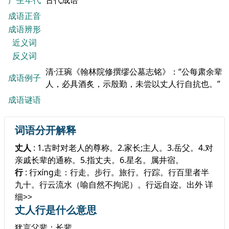
产生年代
古代成语
成语正音
成语辨形
近义词
反义词
清·汪琬《翰林院修撰缪公墓志铭》：“公每肃余辈
成语例子
人，必具酒炙，示殷勤，未尝以丈人行自抗也。”
成语谜语
词语分开解释
丈人
: 1.古时对老人的尊称。2.家长;主人。3.岳父。4.对
亲戚长辈的通称。5.指丈夫。6.星名。属井宿。
行
: 行xíng走：行走。步行。旅行。行踪。行百里者半
九十。行云流水（喻自然不拘泥）。行远自迩。出外
详
细>>
丈人行是什么意思
犹言父辈；长辈。