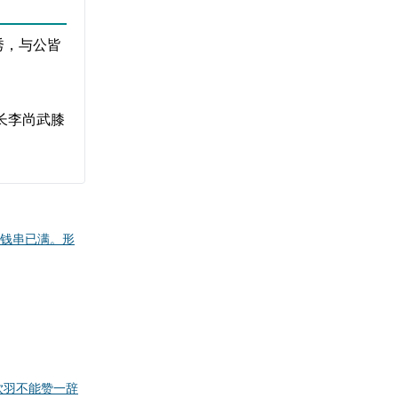
秀，与公皆
长李尚武膝
钱串已满。形
饮羽
不能赞一辞