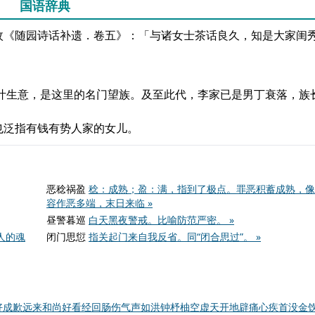
国语辞典
枚《随园诗话补遗．卷五》：「与诸女士茶话良久，知是大家闺
茶叶生意，是这里的名门望族。及至此代，李家已是男丁衰落，族
也泛指有钱有势人家的女儿。
恶稔祸盈
稔：成熟；盈：满，指到了极点。罪恶积蓄成熟，像
容作恶多端，末日来临 »
昼警暮巡
白天黑夜警戒。比喻防范严密。 »
人的魂
闭门思愆
指关起门来自我反省。同“闭合思过”。 »
好成歉
远来和尚好看经
回肠伤气
声如洪钟
杼柚空虚
天开地辟
痛心疾首
没金