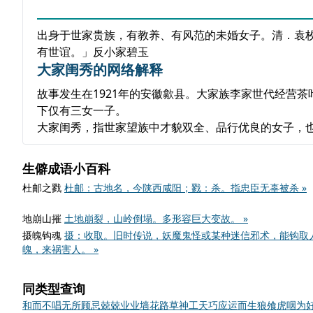
出身于世家贵族，有教养、有风范的未婚女子。清．袁
有世谊。」反小家碧玉
大家闺秀的网络解释
故事发生在1921年的安徽歙县。大家族李家世代经营
下仅有三女一子。
大家闺秀，指世家望族中才貌双全、品行优良的女子，
生僻成语小百科
杜邮之戮
杜邮：古地名，今陕西咸阳；戮：杀。指忠臣无辜被杀 »
地崩山摧
土地崩裂，山岭倒塌。多形容巨大变故。 »
摄魄钩魂
摄：收取。旧时传说，妖魔鬼怪或某种迷信邪术，能钩取
魄，来祸害人。 »
同类型查询
和而不唱
无所顾忌
兢兢业业
墙花路草
神工天巧
应运而生
狼飧虎咽
为