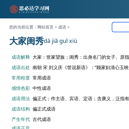
您的当前位置：
网站首页
>
成语
>
大家闺秀
dà jiā guī xiù
成语解释
大家：世家望族；闺秀：出身名门的女子。原
成语出处
南朝 宋 刘义庆《世说新语》：“顾家妇清心玉
常用程度
常用成语
感情色彩
中性成语
成语用法
偏正式；作主语、宾语、定语；含褒义，泛指
成语结构
偏正式成语
产生年代
古代成语
成语正音