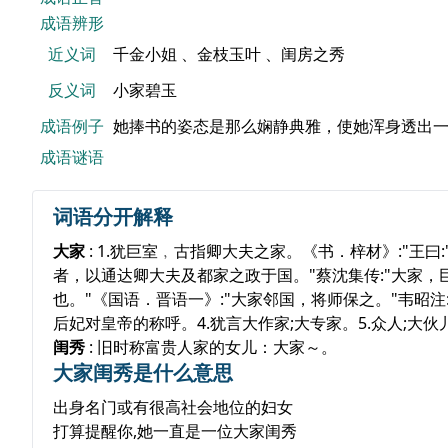
成语辨形
近义词
千金小姐 、金枝玉叶 、闺房之秀
反义词
小家碧玉
成语例子
她捧书的姿态是那么娴静典雅，使她浑身透出
成语谜语
词语分开解释
大家
: 1.犹巨室﹐古指卿大夫之家。《书．梓材》:"王
者，以通达卿大夫及都家之政于国。"蔡沈集传:"大家，
也。"《国语．晋语一》:"大家邻国，将师保之。"韦昭注
后妃对皇帝的称呼。4.犹言大作家;大专家。5.众人;大伙
闺秀
: 旧时称富贵人家的女儿：大家～。
大家闺秀是什么意思
出身名门或有很高社会地位的妇女
打算提醒你,她一直是一位大家闺秀