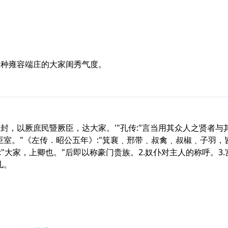
一种雍容端庄的大家闺秀气度。
曰:'封，以厥庶民暨厥臣，达大家。'"孔传:"言当用其众人之贤者
巨室。"《左传．昭公五年》:"箕襄﹑邢带﹑叔禽﹑叔椒﹑子羽，
:"大家，上卿也。"后即以称豪门贵族。2.奴仆对主人的称呼。3
儿。