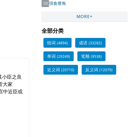
10
强食靡角
MORE+
全部分类
组词
成语
(4894)
(33282)
单词
笔顺
(29249)
(9538)
近义词
反义词
(20710)
(12079)
与其小臣之良
皆大家
.宫中近臣或