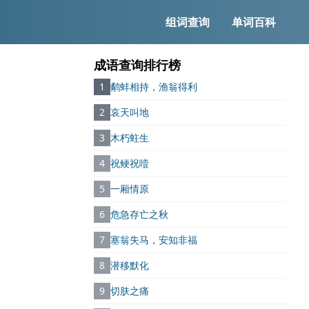
组词查询
单词百科
成语查询排行榜
1
鹬蚌相持，渔翁得利
2
哀天叫地
3
木朽蛀生
4
祝鲠祝噎
5
一厢情原
6
危急存亡之秋
7
塞翁失马，安知非福
8
潜移默化
9
切肤之痛