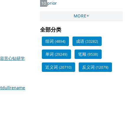
10
prior
MORE+
全部分类
组词
成语
(4894)
(33282)
单词
笔顺
(29249)
(9538)
容苦心钻研学
近义词
反义词
(20710)
(12079)
et
dull
rename