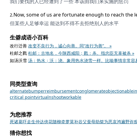
我们要找的人已经遭到了一些 本该由我们来实施的惩罚
Now, some of us are fortunate enough to reach the 
2.
但某些人足够幸运 能达到不得不去拒绝别人的水平
生僻成语小百科
改行迁善
改变不良行为，诚心向善。同“改行为善”。 »
杜邮之戮
杜邮：古地名，今陕西咸阳；戮：杀。指忠臣无辜被杀 »
如汤沃雪
汤：热水；沃：浇。象用热水浇雪一样。比喻事情非常容易
同类型查询
alternate
bumper
reimbursement
conglomerate
objectionable
i
critical point
virtual
n
shoot
workable
为您推荐
死诸葛吓走生仲达
傍花随柳
牵萝莫补
谷父蚕母
助桀为恶
哀鸿遍野
诈
猜你想找