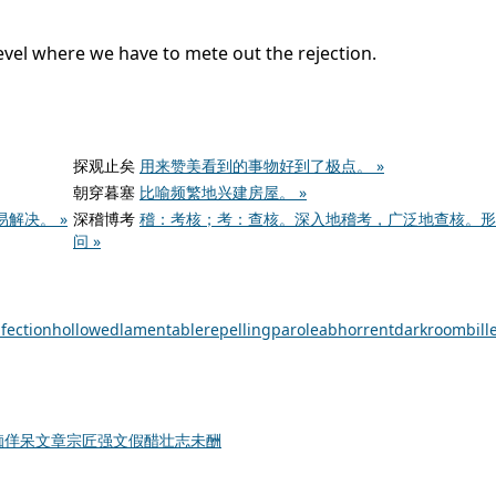
level where we have to
mete
out the rejection.
探观止矣
用来赞美看到的事物好到了极点。 »
朝穿暮塞
比喻频繁地兴建房屋。 »
解决。 »
深稽博考
稽：考核；考：查核。深入地稽考，广泛地查核。形
问 »
nfection
hollowed
lamentable
repelling
parole
abhorrent
darkroom
bill
痴佯呆
文章宗匠
强文假醋
壮志未酬