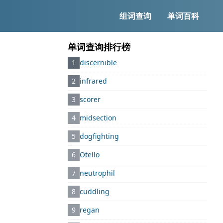
组词查询
单词百科
单词查询排行榜
1
discernible
2
infrared
3
scorer
4
midsection
5
dogfighting
6
Otello
7
neutrophil
8
cuddling
9
regan