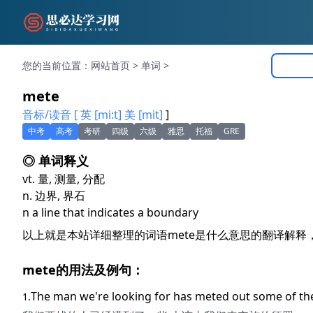
您的当前位置：
网站首页
>
单词
>
mete
音标/读音 [ 英 [mi:t] 美 [mit]
]
中考
高考
考研
四级
六级
雅思
托福
GRE
◎ 单词释义
vt. 量, 测量, 分配
n. 边界, 界石
n a line that indicates a boundary
以上就是本站详细整理的词语mete是什么意思的翻译解释
mete的用法及例句：
The man we're looking for has
mete
d out some of the
1.