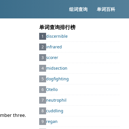
组词查询
单词百科
单词查询排行榜
1
discernible
2
infrared
3
scorer
4
midsection
5
dogfighting
6
Otello
7
neutrophil
8
cuddling
number three.
9
regan