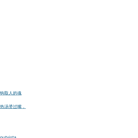
钩取人的魂
热汤烫过嘴，
out
vista