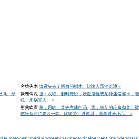
穷猿失木
猿猴失去了栖身的树木。比喻人漂泊流浪 »
已满。形
摄魄钩魂
摄：收取。旧时传说，妖魔鬼怪或某种迷信邪术，能
魄，来祸害人。 »
惩羹吹齑
羹：用肉、菜等煮成的汤；齑：细切的冷食肉菜。被
吃冷食时也要吹一吹。比喻受到过教训，遇事过分小心。 »
oleum
Norway
imagining
seat
pharmaceutical
perception
Boden
mark 