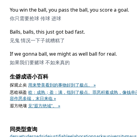
You win the ball, you pass the ball, you score a goal.
你只需要抢球 传球 进球
Balls, balls, this just got bad fast.
见鬼 情况一下子就糟糕了
If we gonna ball, we might as well ball for real.
如果我们要赌球 不如来真的
生僻成语小百科
探观止矣
用来赞美看到的事物好到了极点。 »
恶稔祸盈
稔：成熟；盈：满，指到了极点。罪恶积蓄成熟，像钱串
容作恶多端，末日来临 »
遐方绝壤
见“遐方绝域”。 »
同类型查询
desuetude
roadside
justifiable
elaboration
parka
university
maus