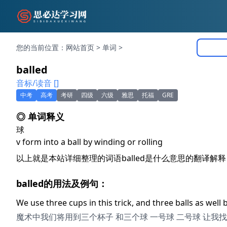
您的当前位置：
网站首页
>
单词
>
balled
音标/读音 []
中考
高考
考研
四级
六级
雅思
托福
GRE
◎ 单词释义
球
v form into a ball by winding or rolling
以上就是本站详细整理的词语balled是什么意思的翻译解
balled的用法及例句：
We use three cups in this trick, and three balls as well 
魔术中我们将用到三个杯子 和三个球 一号球 二号球 让我找