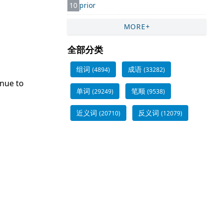
10
prior
MORE+
全部分类
组词
成语
(4894)
(33282)
inue to
单词
笔顺
(29249)
(9538)
近义词
反义词
(20710)
(12079)