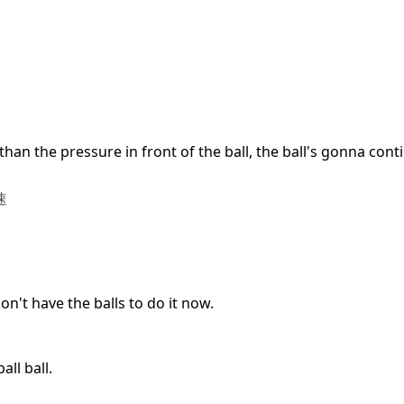
than the pressure in front of the ball, the ball's gonna cont
速
on't have the balls to do it now.
ll ball.