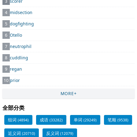
3
scorer
4
midsection
5
dogfighting
6
Otello
7
neutrophil
8
cuddling
9
regan
10
prior
MORE+
全部分类
组词
成语
单词
笔顺
(4894)
(33282)
(29249)
(9538)
近义词
反义词
(20710)
(12079)