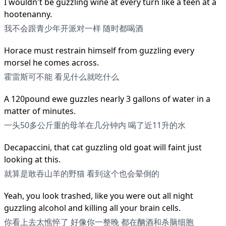
I wouldn't be guzzling wine at every turn like a teen at a
hootenanny.
我不会跟青少年开派对一样 随时都喝酒
Horace must restrain himself from guzzling every
morsel he comes across.
霍雷斯可不能 看见什么就吃什么
A 120pound ewe guzzles nearly 3 gallons of water in a
matter of minutes.
一头50多公斤重的母羊在几分钟内 喝了近11升的水
Decapaccini, that cat guzzling old goat will faint just
looking at this.
就算是敢吞山羊的野猫 看到这个也会晕倒的
Yeah, you look trashed, like you were out all night
guzzling alcohol and killing all your brain cells.
你看上去太憔悴了 好像你一整晚 都在酗酒和杀脑细胞