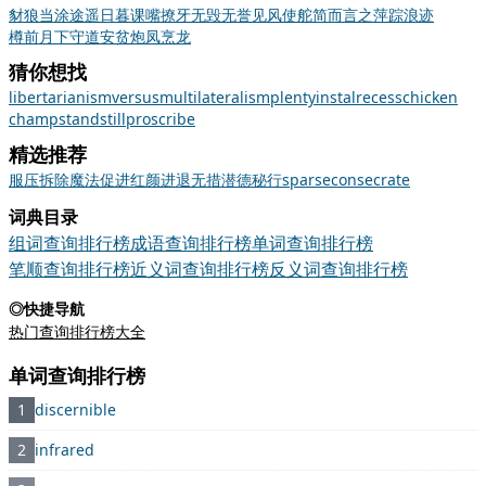
豺狼当涂
途遥日暮
课嘴撩牙
无毁无誉
见风使舵
简而言之
萍踪浪迹
樽前月下
守道安贫
炮凤烹龙
猜你想找
libertarianism
versus
multilateralism
plenty
instal
recess
chicken
champ
standstill
proscribe
精选推荐
服
压
拆除
魔法
促进
红颜
进退无措
潜德秘行
sparse
consecrate
词典目录
组词查询排行榜
成语查询排行榜
单词查询排行榜
笔顺查询排行榜
近义词查询排行榜
反义词查询排行榜
◎快捷导航
热门查询排行榜大全
单词查询排行榜
1
discernible
2
infrared