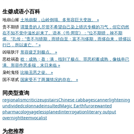
生僻成语小百科
地崩山摧
土地崩裂，山岭倒塌。多形容巨大变故。 »
贵不期骄
谓显贵的人尽管不希望自己染上骄恣专横的习气，但它仍然
在不知不觉中滋长起来了。语本《书·周官》：“位不期骄，禄不期
侈。”孔传：“贵不与骄期，而骄自至；富不与侈期，而侈自来，骄侈以
行己，所以速亡。” »
凶喘肤汗
形容疲乏到极点。 »
恶稔祸盈
稔：成熟；盈：满，指到了极点。罪恶积蓄成熟，像钱串已
满。形容作恶多端，末日来临 »
枭蛇鬼怪
比喻丑恶之徒。 »
国不堪贰
国家受不了两属情况的存在。 »
同类型查询
regionalism
criticize
upstairs
Chinese cabbage
scanner
lightening
undivided
colonnade
insulted
Magic Earth
furore
wanted
pharmacology
ageless
planed
interrogation
literary output
overnight
teem
vocalist
为您推荐