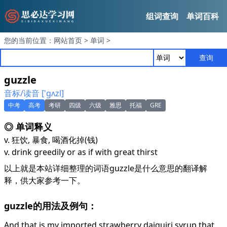
组词查询
单词百科
您的当前位置：
网站首页
>
单词
>
查询
guzzle
音标/读音 ['gʌzl]
中考
高考
考研
四级
六级
雅思
托福
GRE
◎ 单词释义
v. 狂饮, 暴食, 喝酒化掉(钱)
v. drink greedily or as if with great thirst
以上就是本站详细整理的词语guzzle是什么意思的翻译解
释，供大家参考一下。
guzzle的用法及例句：
And that is my imported strawberry daiquiri syrup that