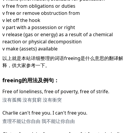
v free from obligations or duties
v free or remove obstruction from
v let off the hook
v part with a possession or right
v release (gas or energy) as a result of a chemical
reaction or physical decomposition
v make (assets) available
以上就是本站详细整理的词语freeing是什么意思的翻译解
释，供大家参考一下。
freeing的用法及例句：
Free of loneliness, free of poverty, free of strife.
沒有孤獨 沒有貧窮 沒有衝突
Charlie can't free you. I can't free you.
查理不能让你自由 我不能让你自由