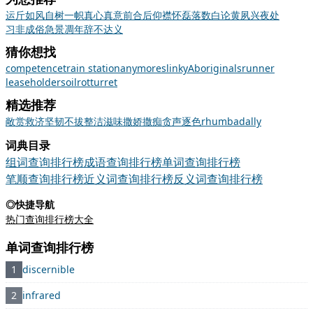
运斤如风
自树一帜
真心真意
前合后仰
襟怀磊落
数白论黄
夙兴夜处
习非成俗
急景凋年
辞不达义
猜你想找
competence
train station
anymore
slinky
Aboriginals
runner
leaseholder
soil
rot
turret
精选推荐
敞
赏
救济
坚韧不拔
整洁
滋味
撒娇撒痴
贪声逐色
rhumba
dally
词典目录
组词查询排行榜
成语查询排行榜
单词查询排行榜
笔顺查询排行榜
近义词查询排行榜
反义词查询排行榜
◎快捷导航
热门查询排行榜大全
单词查询排行榜
1
discernible
2
infrared