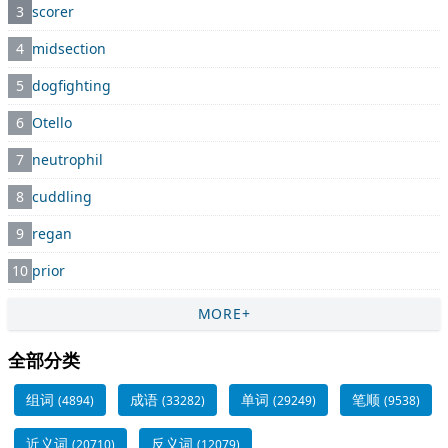
3
scorer
4
midsection
5
dogfighting
6
Otello
7
neutrophil
8
cuddling
9
regan
10
prior
MORE+
全部分类
组词
成语
单词
笔顺
(4894)
(33282)
(29249)
(9538)
近义词
反义词
(20710)
(12079)