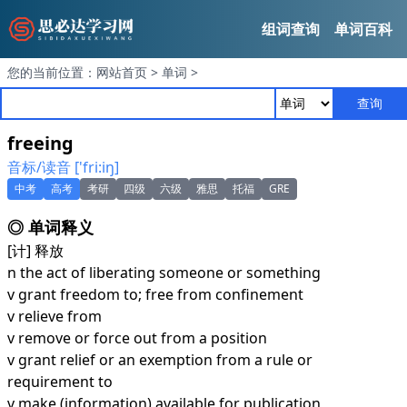
组词查询
单词百科
您的当前位置：
网站首页
>
单词
>
查询
freeing
音标/读音 ['fri:iŋ]
中考
高考
考研
四级
六级
雅思
托福
GRE
◎ 单词释义
[计] 释放
n the act of liberating someone or something
v grant freedom to; free from confinement
v relieve from
v remove or force out from a position
v grant relief or an exemption from a rule or
requirement to
v make (information) available for publication