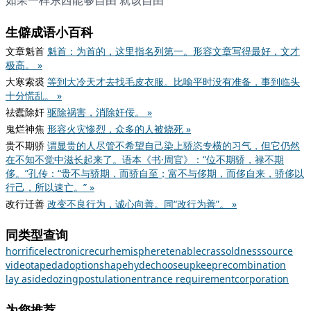
如果一样东西能够自由 就该自由
生僻成语小百科
文章魁首
魁首：为首的，这里指名列第一。形容文章写得最好，文才
极高。 »
大寒索裘
等到大冷天才去找毛皮衣服。比喻平时没有准备，事到临头
十分慌乱。 »
祛蠹除奸
驱除祸害，消除奸佞。 »
鬼烂神焦
形容火灾惨烈，众多的人被烧死 »
贵不期骄
谓显贵的人尽管不希望自己染上骄恣专横的习气，但它仍然
在不知不觉中滋长起来了。语本《书·周官》：“位不期骄，禄不期
侈。”孔传：“贵不与骄期，而骄自至；富不与侈期，而侈自来，骄侈以
行己，所以速亡。” »
改行迁善
改变不良行为，诚心向善。同“改行为善”。 »
同类型查询
horrific
electronic
recur
hemisphere
tenable
crass
oldness
source
videotaped
adoption
shape
hyde
choose
upkeep
recombination
lay aside
dozing
postulation
entrance requirement
corporation
为您推荐