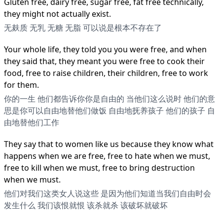
Gluten free, dairy free, sugar free, fat free technically,
they might not actually exist.
无麸质 无乳 无糖 无脂 可以说是根本不存在了
Your whole life, they told you you were free, and when
they said that, they meant you were free to cook their
food, free to raise children, their children, free to work
for them.
你的一生 他们都告诉你你是自由的 当他们这么说时 他们的意
思是你可以自由地替他们做饭 自由地抚养孩子 他们的孩子 自
由地替他们工作
They say that to women like us because they know what
happens when we are free, free to hate when we must,
free to kill when we must, free to bring destruction
when we must.
他们对我们这类女人说这些 是因为他们知道当我们自由时会
发生什么 我们该恨就恨 该杀就杀 该破坏就破坏