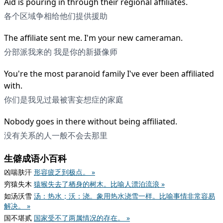
Aid is pouring in through their regional affiliates.
各个区域争相给他们提供援助
The affiliate sent me. I'm your new cameraman.
分部派我来的 我是你的新摄像师
You're the most paranoid family I've ever been affiliated
with.
你们是我见过最被害妄想症的家庭
Nobody goes in there without being affiliated.
没有关系的人一般不会去那里
生僻成语小百科
凶喘肤汗
形容疲乏到极点。 »
穷猿失木
猿猴失去了栖身的树木。比喻人漂泊流浪 »
如汤沃雪
汤：热水；沃：浇。象用热水浇雪一样。比喻事情非常容易
解决。 »
国不堪贰
国家受不了两属情况的存在。 »