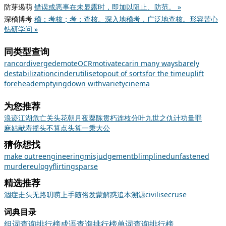
防芽遏萌
错误或恶事在未显露时，即加以阻止、防范。 »
深稽博考
稽：考核；考：查核。深入地稽考，广泛地查核。形容苦心
钻研学问 »
同类型查询
rancor
diverge
demote
OCR
motivate
car
in many ways
barely
destabilization
cinder
utilise
top
out of sorts
for the time
uplift
forehead
emptying
down with
variety
cinema
为您推荐
浪迹江湖
危亡关头
花朝月夜
粟陈贯朽
连枝分叶
九世之仇
计功量罪
麻姑献寿
摇头不算点头算
一秉大公
猜你想找
make out
reengineering
misjudgement
blimp
lined
unfastened
murder
eulogy
flirting
sparse
精选推荐
涸
症
走头无路
叨唠
上手
随俗
发蒙解惑
追本溯源
civilise
cruse
词典目录
组词查询排行榜
成语查询排行榜
单词查询排行榜