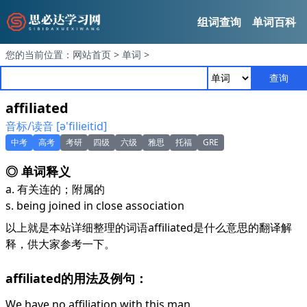
组词查询
单词百科
您的当前位置：
网站首页
>
单词
>
查询
affiliated
音标/读音 [ә'filieitid]
中考
高考
考研
四级
六级
雅思
托福
GRE
◎ 单词释义
a. 有关连的；附属的
s. being joined in close association
以上就是本站详细整理的词语affiliated是什么意思的翻译解
释，供大家参考一下。
affiliated的用法及例句：
We have no affiliation with this man.