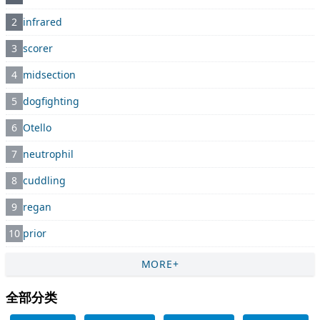
2
infrared
3
scorer
4
midsection
5
dogfighting
6
Otello
7
neutrophil
8
cuddling
9
regan
10
prior
MORE+
全部分类