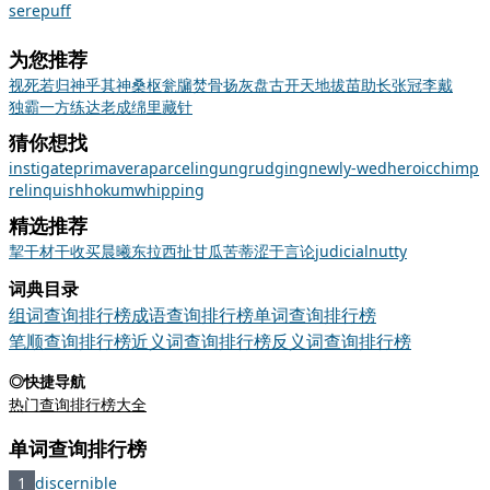
sere
puff
为您推荐
视死若归
神乎其神
桑枢瓮牖
焚骨扬灰
盘古开天地
拔苗助长
张冠李戴
独霸一方
练达老成
绵里藏针
猜你想找
instigate
primavera
parceling
ungrudging
newly-wed
heroic
chimp
relinquish
hokum
whipping
精选推荐
挈
干
材干
收买
晨曦
东拉西扯
甘瓜苦蒂
涩于言论
judicial
nutty
词典目录
组词查询排行榜
成语查询排行榜
单词查询排行榜
笔顺查询排行榜
近义词查询排行榜
反义词查询排行榜
◎快捷导航
热门查询排行榜大全
单词查询排行榜
1
discernible