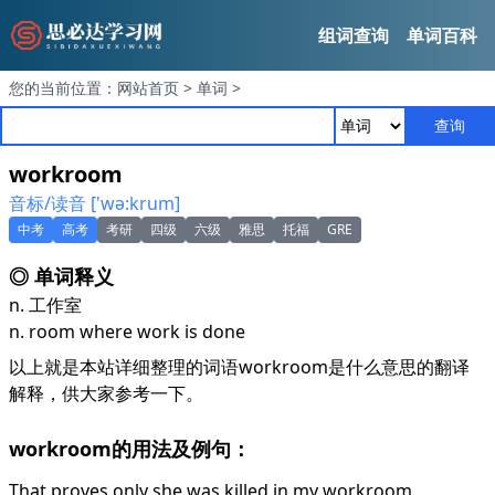
组词查询
单词百科
您的当前位置：
网站首页
>
单词
>
查询
workroom
音标/读音 ['wә:krum]
中考
高考
考研
四级
六级
雅思
托福
GRE
◎ 单词释义
n. 工作室
n. room where work is done
以上就是本站详细整理的词语workroom是什么意思的翻译
解释，供大家参考一下。
workroom的用法及例句：
That proves only she was killed in my workroom.