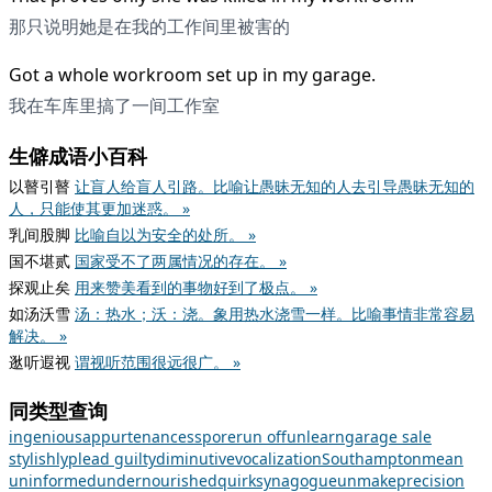
那只说明她是在我的工作间里被害的
Got a whole workroom set up in my garage.
我在车库里搞了一间工作室
生僻成语小百科
以瞽引瞽
让盲人给盲人引路。比喻让愚昧无知的人去引导愚昧无知的
人，只能使其更加迷惑。 »
乳间股脚
比喻自以为安全的处所。 »
国不堪贰
国家受不了两属情况的存在。 »
探观止矣
用来赞美看到的事物好到了极点。 »
如汤沃雪
汤：热水；沃：浇。象用热水浇雪一样。比喻事情非常容易
解决。 »
逖听遐视
谓视听范围很远很广。 »
同类型查询
ingenious
appurtenances
spore
run off
unlearn
garage sale
stylishly
plead guilty
diminutive
vocalization
Southampton
mean
uninformed
undernourished
quirk
synagogue
unmake
precision