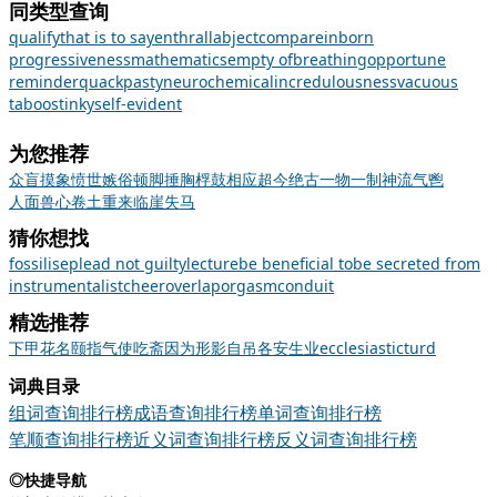
同类型查询
qualify
that is to say
enthrall
abject
compare
inborn
progressiveness
mathematics
empty of
breathing
opportune
reminder
quack
pasty
neurochemical
incredulousness
vacuous
taboo
stinky
self-evident
为您推荐
众盲摸象
愤世嫉俗
顿脚捶胸
桴鼓相应
超今绝古
一物一制
神流气鬯
人面兽心
卷土重来
临崖失马
猜你想找
fossilise
plead not guilty
lecture
be beneficial to
be secreted from
instrumentalist
cheer
overlap
orgasm
conduit
精选推荐
下
甲
花名
颐指气使
吃斋
因为
形影自吊
各安生业
ecclesiastic
turd
词典目录
组词查询排行榜
成语查询排行榜
单词查询排行榜
笔顺查询排行榜
近义词查询排行榜
反义词查询排行榜
◎快捷导航