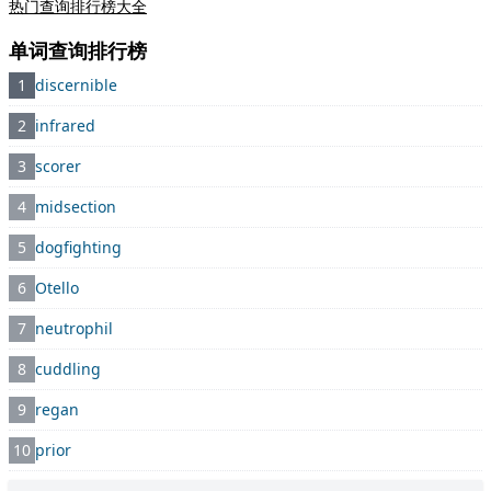
热门查询排行榜大全
单词查询排行榜
1
discernible
2
infrared
3
scorer
4
midsection
5
dogfighting
6
Otello
7
neutrophil
8
cuddling
9
regan
10
prior