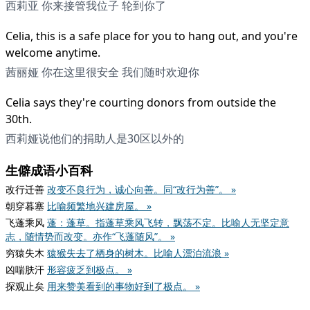
西莉亚 你来接管我位子 轮到你了
Celia, this is a safe place for you to hang out, and you're
welcome anytime.
茜丽娅 你在这里很安全 我们随时欢迎你
Celia says they're courting donors from outside the
30th.
西莉娅说他们的捐助人是30区以外的
生僻成语小百科
改行迁善
改变不良行为，诚心向善。同“改行为善”。 »
朝穿暮塞
比喻频繁地兴建房屋。 »
飞蓬乘风
蓬：蓬草。指蓬草乘风飞转，飘荡不定。比喻人无坚定意
志，随情势而改变。亦作“飞蓬随风”。 »
穷猿失木
猿猴失去了栖身的树木。比喻人漂泊流浪 »
凶喘肤汗
形容疲乏到极点。 »
探观止矣
用来赞美看到的事物好到了极点。 »