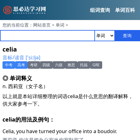
组词查询
单词百科
您的当前位置：
网站首页
>
单词
>
查询
celia
音标/读音 ['si:ljә]
中考
高考
考研
四级
六级
雅思
托福
GRE
◎ 单词释义
n. 西莉亚（女子名）
以上就是本站详细整理的词语celia是什么意思的翻译解释，
供大家参考一下。
celia的用法及例句：
Celia, you have turned your office into a boudoir.