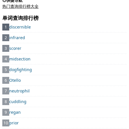
◎快捷导航
热门查询排行榜大全
单词查询排行榜
1
discernible
2
infrared
3
scorer
4
midsection
5
dogfighting
6
Otello
7
neutrophil
8
cuddling
9
regan
10
prior