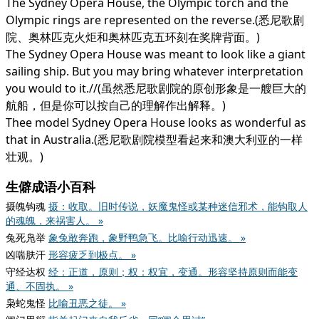
The Sydney Opera House, the Olympic torch and the
Olympic rings are represented on the reverse.(悉尼歌剧
院、奥林匹克火炬和奥林匹克五环刻在奖牌背面。)
The Sydney Opera House was meant to look like a giant
sailing ship. But you may bring whatever interpretation
you would to it.//(虽然悉尼歌剧院的原创形象是一艘巨大的
航船，但是你可以按自己的理解作出解释。)
Thee model Sydney Opera House looks as wonderful as
that in Australia.(悉尼歌剧院模型看起来和澳大利亚的一样
壮观。)
生僻成语小百科
摄魄钩魂
摄：收取。旧时传说，妖魔鬼怪或某种迷信邪术，能钩取人
的魂魄，来祸害人。 »
兔死凫举
象兔敢奔跑，象野鸭急飞。比喻行动迅速。 »
凶喘肤汗
形容疲乏到极点。 »
守经达权
经：正道，原则；权：权宜，变通。形容坚持原则而能变
通、不固执。 »
枭蛇鬼怪
比喻丑恶之徒。 »