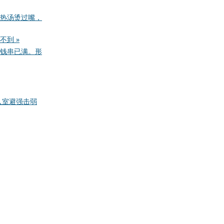
热汤烫过嘴，
到 »
钱串已满。形
入室
避强击弱