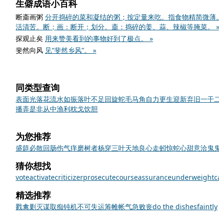
生僻成语小百科
断齑画粥
分开捣碎的菜和凝结的粥；按定量来吃。指食物精简微薄
活清苦。断；画：断开；划分。齑：捣碎的姜、蒜、辣椒等腌菜。 
探观止矣
用来赞美看到的事物好到了极点。 »
斐然向风
见“斐然乡风”。 »
同类型查询
表面光
落花流水
如振落叶
不足回旋
蛇毛马角
自力更生
迎新弃旧
一干
播弄是非
从中渔利
枕戈饮胆
为您推荐
盛筵必散
回肠伤气
痒磨树者
杨穿三叶
天地良心
走蚓惊蛇
心甜意洽
鬼
猜你想找
vote
activate
criticizer
prosecute
course
assurance
underweight
c
精选推荐
戮
禽
剿灭
谋取
痴钝
机不可失
运筹帷帐
气急败丧
do the dishes
faintly