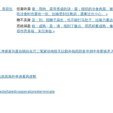
。形容生
惩羹吹齑
羹：用肉、菜等煮成的汤；齑：细切的冷食肉菜。被
»
吃冷食时也要吹一吹。比喻受到过教训，遇事过分小心。 »
鞭不及腹
及：到。指鞭子虽长，也不能打马肚子。比喻力量达不
恶稔祸盈
稔：成熟；盈：满，指到了极点。罪恶积蓄成熟，像
容作恶多端，末日来临 »
二净
盛衰兴废
自繇自在
尺二冤家
动地惊天
以勤补拙
四郊多垒
洞中肯綮
操矛
鬼祟祟
海外奇谈
看风使舵
astellated
cooperator
exterminate