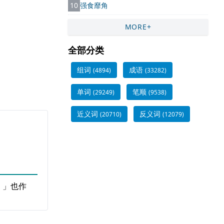
10
强食靡角
MORE+
全部分类
组词
成语
(4894)
(33282)
单词
笔顺
(29249)
(9538)
近义词
反义词
(20710)
(12079)
。」也作