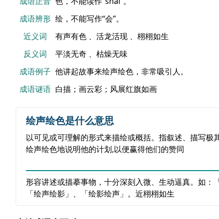
成语正音
色，不能读作“shǎi”。
成语辨形
绘，不能写作“会”。
近义词
有声有色 、活龙活现 、栩栩如生
反义词
平淡无奇 、枯燥无味
成语例子
他讲起故事来绘声绘色，非常吸引人。
成语谜语
白描；画云彩；风展红旗如画
绘声绘色是什么意思
以可见或可理解的形式来描绘或概括。指叙述、描写极
绘声绘色地说明他的计划,以便赢得他们的赞同
形容讲述或描摹事物，十分深刻入微、生动逼真。如：
「绘声绘影」、「绘影绘声」。近栩栩如生