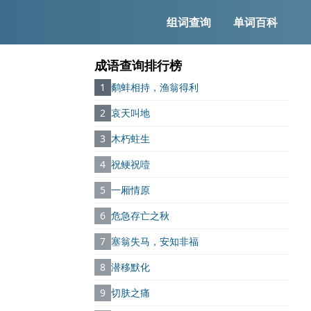
组词查询
单词百科
成语查询排行榜
1
鹬蚌相持，渔翁得利
2
哀天叫地
3
木朽蛀生
4
祝鲠祝噎
5
一厢情原
6
危急存亡之秋
7
塞翁失马，安知非福
8
潜移默化
9
切肤之痛