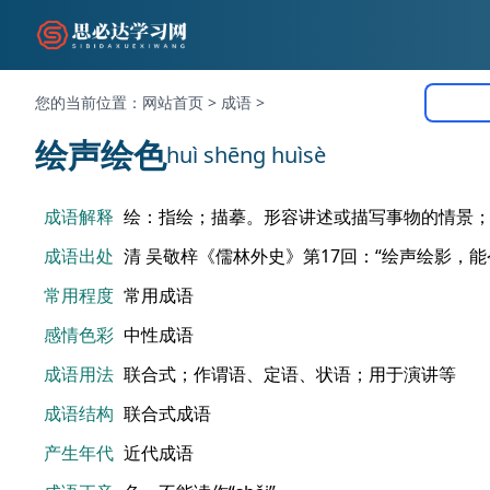
您的当前位置：
网站首页
>
成语
>
绘声绘色
huì shēng huìsè
成语解释
绘：指绘；描摹。形容讲述或描写事物的情景
成语出处
清 吴敬梓《儒林外史》第17回：“绘声绘影，能
常用程度
常用成语
感情色彩
中性成语
成语用法
联合式；作谓语、定语、状语；用于演讲等
成语结构
联合式成语
产生年代
近代成语