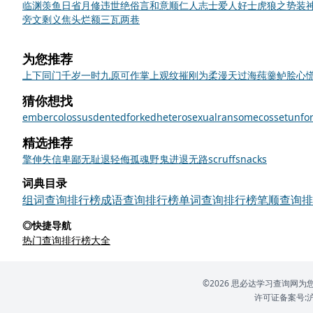
临渊羡鱼
日省月修
违世绝俗
言和意顺
仁人志士
爱人好士
虎狼之势
装
旁文剩义
焦头烂额
三瓦两巷
为您推荐
上下同门
千岁一时
九原可作
掌上观纹
摧刚为柔
漫天过海
莼羹鲈脍
心
猜你想找
ember
colossus
dented
forked
heterosexual
ransome
cosset
unfor
精选推荐
擎
伸
失信
卑鄙无耻
退
轻侮
孤魂野鬼
进退无路
scruff
snacks
词典目录
组词查询排行榜
成语查询排行榜
单词查询排行榜
笔顺查询排
◎快捷导航
热门查询排行榜大全
©2026 思必达学习查询
许可证备案号:沪IC