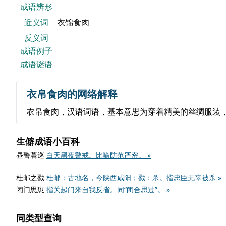
成语辨形
近义词
衣锦食肉
反义词
成语例子
成语谜语
衣帛食肉的网络解释
衣帛食肉，汉语词语，基本意思为穿着精美的丝绸服装
生僻成语小百科
昼警暮巡
白天黑夜警戒。比喻防范严密。 »
杜邮之戮
杜邮：古地名，今陕西咸阳；戮：杀。指忠臣无辜被杀 »
闭门思愆
指关起门来自我反省。同“闭合思过”。 »
同类型查询