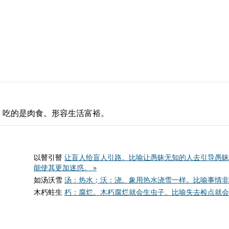
，吃的是肉食。形容生活富裕。
以瞽引瞽
让盲人给盲人引路。比喻让愚昧无知的人去引导愚昧
能使其更加迷惑。 »
如汤沃雪
汤：热水；沃：浇。象用热水浇雪一样。比喻事情非
木朽蛀生
朽：腐烂。木朽腐烂就会生虫子。比喻失去检点就会犯