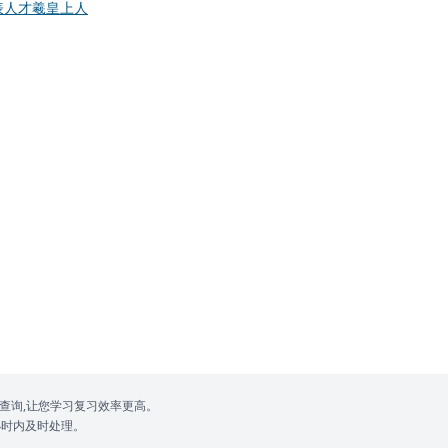
表人才
羲皇上人
查询,让您学习复习效率更高。
4小时内及时处理。