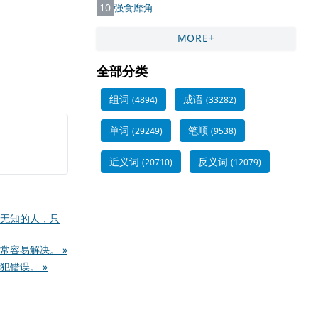
10
强食靡角
MORE+
全部分类
组词
成语
(4894)
(33282)
单词
笔顺
(29249)
(9538)
近义词
反义词
(20710)
(12079)
无知的人，只
常容易解决。 »
错误。 »