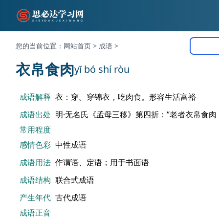
您的当前位置：
网站首页
>
成语
>
衣帛食肉
yī bó shí ròu
成语解释
衣：穿。穿锦衣，吃肉食。形容生活富裕
成语出处
明·无名氏《孟母三移》第四折：“老者衣帛食
常用程度
感情色彩
中性成语
成语用法
作谓语、定语；用于书面语
成语结构
联合式成语
产生年代
古代成语
成语正音