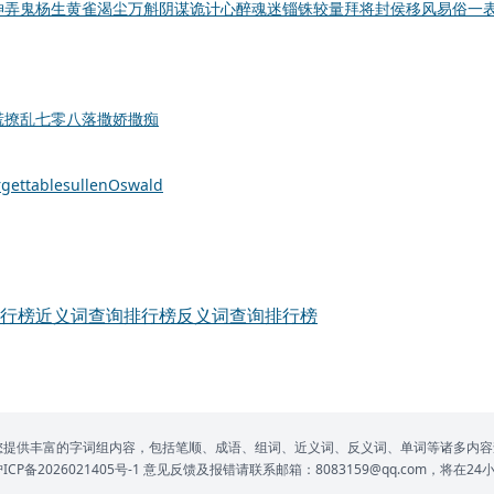
神弄鬼
杨生黄雀
渴尘万斛
阴谋诡计
心醉魂迷
锱铢较量
拜将封侯
移风易俗
一
慌撩乱
七零八落
撒娇撒痴
gettable
sullen
Oswald
行榜
近义词查询排行榜
反义词查询排行榜
网为您提供丰富的字词组内容，包括笔顺、成语、组词、近义词、反义词、单词等诸多内容
P备2026021405号-1
意见反馈及报错请联系邮箱：8083159@qq.com，将在2