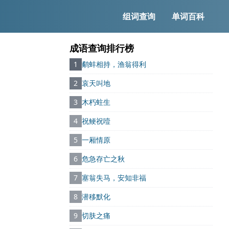
组词查询
单词百科
成语查询排行榜
1
鹬蚌相持，渔翁得利
2
哀天叫地
3
木朽蛀生
4
祝鲠祝噎
5
一厢情原
6
危急存亡之秋
7
塞翁失马，安知非福
8
潜移默化
9
切肤之痛