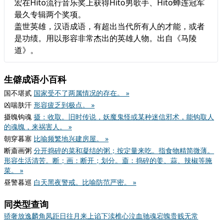
宏在Hito流行音乐奖上获得Hito男歌手、Hito蝉连冠军
最久专辑两个奖项。
盖世英雄，汉语成语，有超出当代所有人的才能，或者
是功绩。用以形容非常杰出的英雄人物。出自《马陵
道》。
生僻成语小百科
国不堪贰
国家受不了两属情况的存在。 »
凶喘肤汗
形容疲乏到极点。 »
摄魄钩魂
摄：收取。旧时传说，妖魔鬼怪或某种迷信邪术，能钩取人
的魂魄，来祸害人。 »
朝穿暮塞
比喻频繁地兴建房屋。 »
断齑画粥
分开捣碎的菜和凝结的粥；按定量来吃。指食物精简微薄。
形容生活清苦。断；画：断开；划分。齑：捣碎的姜、蒜、辣椒等腌
菜。 »
昼警暮巡
白天黑夜警戒。比喻防范严密。 »
同类型查询
骄奢放逸
麟角凤距
日往月来
上谄下渎
椎心泣血
驰魂宕魄
贵贱无常