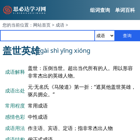
组词查询
单词百科
您的当前位置：
网站首页
>
成语
>
查询
盖世英雄
gài shì yīng xióng
盖世：压倒当世。超出当代所有的人。用以形容
成语解释
非常杰出的英雄人物。
元·无名氏《马陵道》第一折：“遮莫他盖世英雄，
成语出处
驱兵拥众。”
常用程度
常用成语
感情色彩
中性成语
成语用法
作主语、宾语、定语；指非常杰出人物
成语结构
偏正式成语