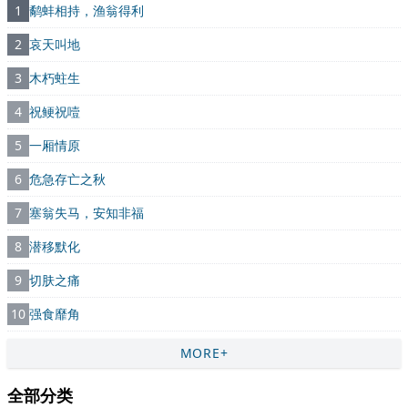
1
鹬蚌相持，渔翁得利
2
哀天叫地
3
木朽蛀生
4
祝鲠祝噎
5
一厢情原
6
危急存亡之秋
7
塞翁失马，安知非福
8
潜移默化
9
切肤之痛
10
强食靡角
MORE+
全部分类