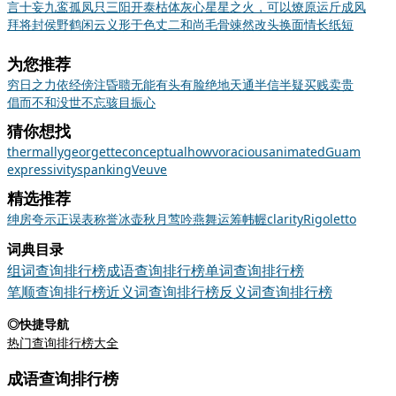
言十妄九
鸾孤凤只
三阳开泰
枯体灰心
星星之火，可以燎原
运斤成风
拜将封侯
野鹤闲云
义形于色
丈二和尚
毛骨竦然
改头换面
情长纸短
为您推荐
穷日之力
依经傍注
昏聩无能
有头有脸
绝地天通
半信半疑
买贱卖贵
倡而不和
没世不忘
骇目振心
猜你想找
thermally
georgette
conceptual
how
voracious
animated
Guam
expressivity
spanking
Veuve
精选推荐
绅
房
夸示
正误表
称誉
冰壶秋月
莺吟燕舞
运筹帏幄
clarity
Rigoletto
词典目录
组词查询排行榜
成语查询排行榜
单词查询排行榜
笔顺查询排行榜
近义词查询排行榜
反义词查询排行榜
◎快捷导航
热门查询排行榜大全
成语查询排行榜