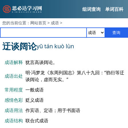
组词查询
单词百科
您的当前位置：
网站首页
>
成语
>
查询
迂谈阔论
yū tán kuò lùn
成语解释
犹言高谈阔论。
明·冯梦龙《东周列国志》第八十九回：“驺衍等迂
成语出处
谈阔论，虚而无实。”
常用程度
一般成语
感情色彩
贬义成语
成语用法
作宾语、定语；用于书面语
成语结构
联合式成语