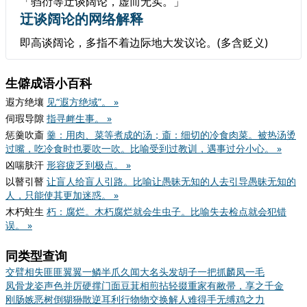
「驺衍等迂谈阔论，虚而无实。」
迂谈阔论的网络解释
即高谈阔论，多指不着边际地大发议论。(多含贬义)
生僻成语小百科
遐方绝壤
见“遐方绝域”。 »
伺瑕导隙
指寻衅生事。 »
惩羹吹齑
羹：用肉、菜等煮成的汤；齑：细切的冷食肉菜。被热汤烫
过嘴，吃冷食时也要吹一吹。比喻受到过教训，遇事过分小心。 »
凶喘肤汗
形容疲乏到极点。 »
以瞽引瞽
让盲人给盲人引路。比喻让愚昧无知的人去引导愚昧无知的
人，只能使其更加迷惑。 »
木朽蛀生
朽：腐烂。木朽腐烂就会生虫子。比喻失去检点就会犯错
误。 »
同类型查询
交臂相失
匪匪翼翼
一鳞半爪
久闻大名
头发胡子一把抓
麟凤一毛
凤骨龙姿
声色并厉
硬撑门面
豆萁相煎
拈轻掇重
家有敝帚，享之千金
刚肠嫉恶
树倒猢狲散
逆耳利行
物物交换
解人难得
手无缚鸡之力