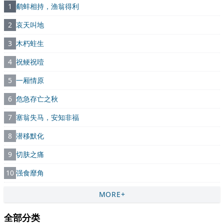
1
鹬蚌相持，渔翁得利
2
哀天叫地
3
木朽蛀生
4
祝鲠祝噎
5
一厢情原
6
危急存亡之秋
7
塞翁失马，安知非福
8
潜移默化
9
切肤之痛
10
强食靡角
MORE+
全部分类