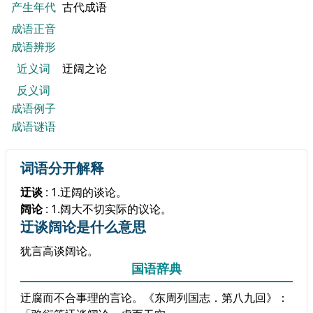
产生年代
古代成语
成语正音
成语辨形
近义词
迂阔之论
反义词
成语例子
成语谜语
词语分开解释
迂谈
: 1.迂阔的谈论。
阔论
: 1.阔大不切实际的议论。
迂谈阔论是什么意思
犹言高谈阔论。
国语辞典
迂腐而不合事理的言论。《东周列国志．第八九回》：