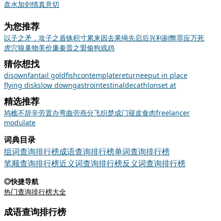
盘水加剑
情真意切
为您推荐
以子之矛，攻子之盾
铢积寸累
来因去果
绳先启后
兴利剔弊
罪应万死
虎穴狼巢
物美价廉
秦晋之盟
偷狗戏鸡
猜你想找
disown
fantail goldfish
contemplate
returnee
put in place
flying disk
slow down
gastrointestinal
decathlon
set at
精选推荐
鸠
樵
不辞辛劳
置办
弯曲
劳燕分飞
织楚成门
寝皮食肉
freelancer
modulate
词典目录
组词查询排行榜
成语查询排行榜
单词查询排行榜
笔顺查询排行榜
近义词查询排行榜
反义词查询排行榜
◎快捷导航
热门查询排行榜大全
成语查询排行榜