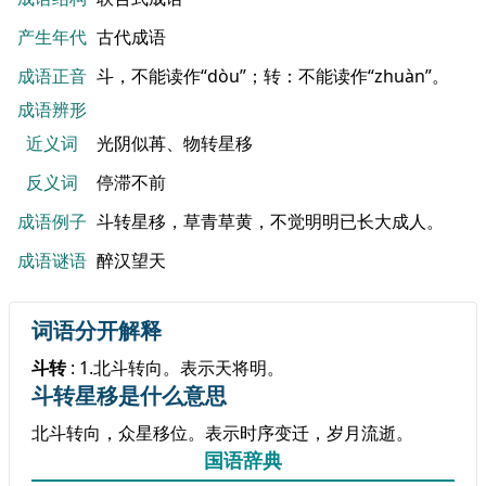
产生年代
古代成语
成语正音
斗，不能读作“dòu”；转：不能读作“zhuàn”。
成语辨形
近义词
光阴似苒、物转星移
反义词
停滞不前
成语例子
斗转星移，草青草黄，不觉明明已长大成人。
成语谜语
醉汉望天
词语分开解释
斗转
: 1.北斗转向。表示天将明。
斗转星移是什么意思
北斗转向，众星移位。表示时序变迁，岁月流逝。
国语辞典