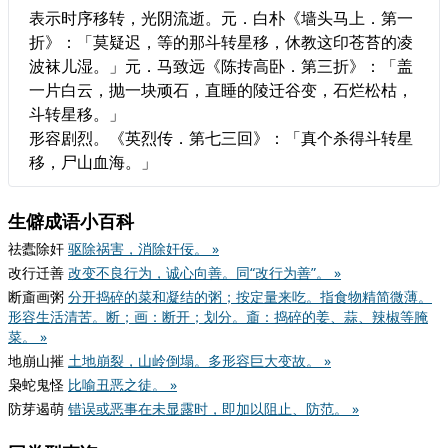
表示时序移转，光阴流逝。元．白朴《墙头马上．第一
折》：「莫疑迟，等的那斗转星移，休教这印苍苔的凌
波袜儿湿。」元．马致远《陈抟高卧．第三折》：「盖
一片白云，抛一块顽石，直睡的陵迁谷变，石烂松枯，
斗转星移。」
形容剧烈。《英烈传．第七三回》：「真个杀得斗转星
移，尸山血海。」
生僻成语小百科
祛蠹除奸
驱除祸害，消除奸佞。 »
改行迁善
改变不良行为，诚心向善。同“改行为善”。 »
断齑画粥
分开捣碎的菜和凝结的粥；按定量来吃。指食物精简微薄。
形容生活清苦。断；画：断开；划分。齑：捣碎的姜、蒜、辣椒等腌
菜。 »
地崩山摧
土地崩裂，山岭倒塌。多形容巨大变故。 »
枭蛇鬼怪
比喻丑恶之徒。 »
防芽遏萌
错误或恶事在未显露时，即加以阻止、防范。 »