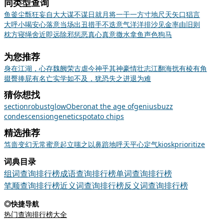
同类型查询
鱼釜尘甑
狂妄自大
大谋不谋
日就月将
一干一方
寸地尺天
矢口猖言
大呼小喝
安心落意
当场出丑
措手不迭
意气洋洋
排沙见金
率由旧则
枕方寝绳
舍近即远
除邪惩恶
真心真意
撒水拿鱼
声色狗马
为您推荐
身在江湖，心存魏阙
荣古虐今
神乎其神
豪情壮志
江翻海扰
有棱有角
掇臀捧屁
有名亡实
学如不及，犹恐失之
进退为难
猜你想找
section
robust
glow
Oberon
at the age of
genius
buzz
condescension
genetics
potato chips
精选推荐
笃
啬
变幻无常
蜜意
起立
嗤之以鼻
踣地呼天
平心定气
kiosk
prioritize
词典目录
组词查询排行榜
成语查询排行榜
单词查询排行榜
笔顺查询排行榜
近义词查询排行榜
反义词查询排行榜
◎快捷导航
热门查询排行榜大全