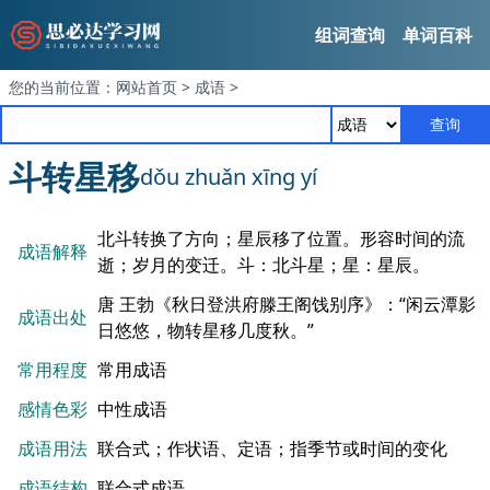
组词查询
单词百科
您的当前位置：
网站首页
>
成语
>
查询
斗转星移
dǒu zhuǎn xīng yí
北斗转换了方向；星辰移了位置。形容时间的流
成语解释
逝；岁月的变迁。斗：北斗星；星：星辰。
唐 王勃《秋日登洪府滕王阁饯别序》：“闲云潭影
成语出处
日悠悠，物转星移几度秋。”
常用程度
常用成语
感情色彩
中性成语
成语用法
联合式；作状语、定语；指季节或时间的变化
成语结构
联合式成语