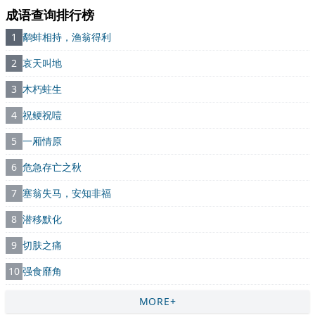
成语查询排行榜
1
鹬蚌相持，渔翁得利
2
哀天叫地
3
木朽蛀生
4
祝鲠祝噎
5
一厢情原
6
危急存亡之秋
7
塞翁失马，安知非福
8
潜移默化
9
切肤之痛
10
强食靡角
MORE+