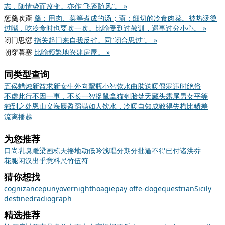
志，随情势而改变。亦作“飞蓬随风”。 »
惩羹吹齑
羹：用肉、菜等煮成的汤；齑：细切的冷食肉菜。被热汤烫
过嘴，吃冷食时也要吹一吹。比喻受到过教训，遇事过分小心。 »
闭门思愆
指关起门来自我反省。同“闭合思过”。 »
朝穿暮塞
比喻频繁地兴建房屋。 »
同类型查询
五侯蜡烛
新益求新
女生外向
挈瓶小智
饮水曲肱
送暖偎寒
违时绝俗
不虚此行
不因一事，不长一智
捉鼠拿猫
刳胎焚夭
藏头露尾
男女平等
独到之处
恩山义海
履盈蹈满
如人饮水，冷暖自知
成败得失
栉比鳞差
流离播越
为您推荐
口尚乳臭
雕梁画栋
天摇地动
低吟浅唱
分期分批
逼不得已
付诸洪乔
花腿闲汉
出乎意料
尺竹伍符
猜你想找
cognizance
puny
overnight
hoagie
pay off
e-dog
equestrian
Sicily
destined
radiograph
精选推荐