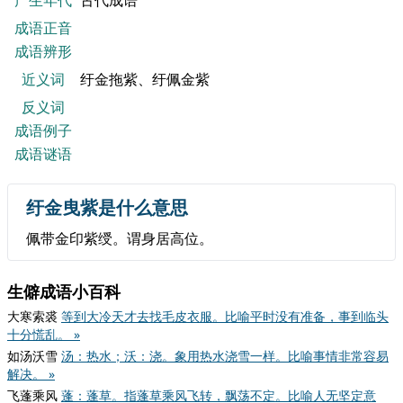
产生年代
古代成语
成语正音
成语辨形
近义词
纡金拖紫、纡佩金紫
反义词
成语例子
成语谜语
纡金曳紫是什么意思
佩带金印紫绶。谓身居高位。
生僻成语小百科
大寒索裘
等到大冷天才去找毛皮衣服。比喻平时没有准备，事到临头
十分慌乱。 »
如汤沃雪
汤：热水；沃：浇。象用热水浇雪一样。比喻事情非常容易
解决。 »
飞蓬乘风
蓬：蓬草。指蓬草乘风飞转，飘荡不定。比喻人无坚定意