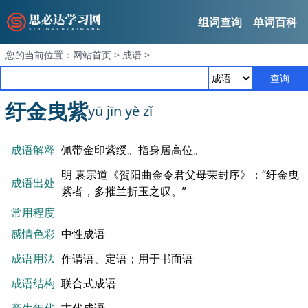
组词查询
单词百科
您的当前位置：
网站首页
>
成语
>
查询
纡金曳紫
yū jīn yè zǐ
成语解释
佩带金印紫绶。指身居高位。
明 袁宗道《贺阳曲金令君父母荣封序》：“纡金曳
成语出处
紫者，多摧兰折玉之叹。”
常用程度
感情色彩
中性成语
成语用法
作谓语、定语；用于书面语
成语结构
联合式成语