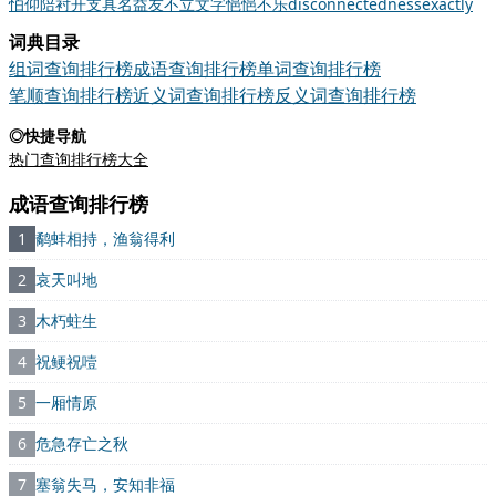
怕
仰
陪衬
开支
具名
益友
不立文字
悒悒不乐
disconnectedness
exactly
词典目录
组词查询排行榜
成语查询排行榜
单词查询排行榜
笔顺查询排行榜
近义词查询排行榜
反义词查询排行榜
◎快捷导航
热门查询排行榜大全
成语查询排行榜
1
鹬蚌相持，渔翁得利
2
哀天叫地
3
木朽蛀生
4
祝鲠祝噎
5
一厢情原
6
危急存亡之秋
7
塞翁失马，安知非福