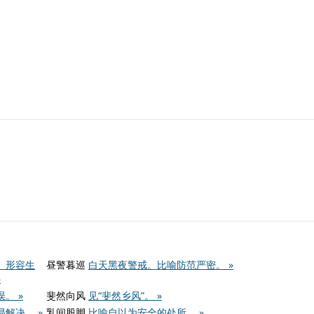
。形容生
昼警暮巡
白天黑夜警戒。比喻防范严密。 »
»
。 »
斐然向风
见“斐然乡风”。 »
解决。 »
乳间股脚
比喻自以为安全的处所。 »