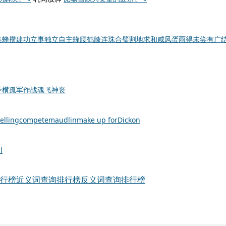
集蜂攒
建功立事
独立自主
蜂腰鹤膝
连珠合璧
割地求和
咸风蛋雨
得未尝有
广
专横
孤军作战
魂飞神丧
elling
compete
maudlin
make up for
Dickon
l
行榜
近义词查询排行榜
反义词查询排行榜