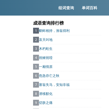
组词查询
单词百科
成语查询排行榜
1
鹬蚌相持，渔翁得利
2
哀天叫地
3
木朽蛀生
4
祝鲠祝噎
5
一厢情原
6
危急存亡之秋
7
塞翁失马，安知非福
8
潜移默化
9
切肤之痛