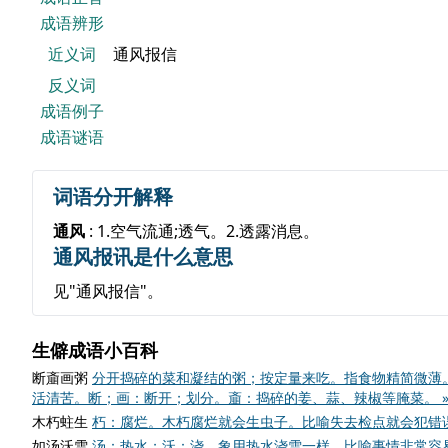
成语辨形
近义词
通风报信
反义词
成语例子
成语谜语
词语分开解释
通风
: 1.空气流通;透气。2.透露消息。
通风报讯是什么意思
见"通风报信"。
生僻成语小百科
断齑画粥
分开捣碎的菜和凝结的粥；按定量来吃。指食物精简微薄
活清苦。断；画：断开；划分。齑：捣碎的姜、蒜、辣椒等腌菜。 
木朽蛀生
朽：腐烂。木朽腐烂就会生虫子。比喻失去检点就会犯错误
如汤沃雪
汤：热水；沃：浇。象用热水浇雪一样。比喻事情非常容易