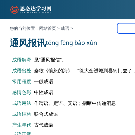
您的当前位置：
网站首页
>
成语
>
通风报讯
tōng fēng bào xùn
成语解释
见“通风报信”。
成语出处
秦牧《愤怒的海》：“徐大奎进城到县衙门去了
常用程度
一般成语
感情色彩
中性成语
成语用法
作谓语、定语、宾语；指暗中传递消息
成语结构
联合式成语
产生年代
古代成语
成语正音