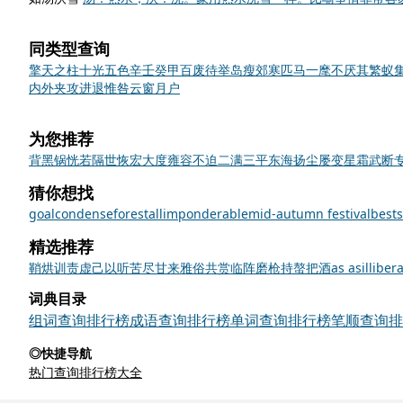
同类型查询
擎天之柱
十光五色
辛壬癸甲
百废待举
岛瘦郊寒
匹马一麾
不厌其繁
蚁
内外夹攻
进退惟咎
云窗月户
为您推荐
背黑锅
恍若隔世
恢宏大度
雍容不迫
二满三平
东海扬尘
屡变星霜
武断
猜你想找
goal
condense
forestall
imponderable
mid-autumn festival
bests
精选推荐
鞘
烘
训责
虚己以听
苦尽甘来
雅俗共赏
临阵磨枪
持螯把酒
as as
illibera
词典目录
组词查询排行榜
成语查询排行榜
单词查询排行榜
笔顺查询排
◎快捷导航
热门查询排行榜大全