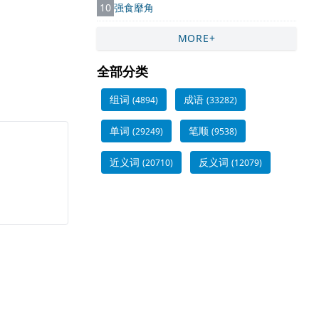
10
强食靡角
MORE+
全部分类
组词
成语
(4894)
(33282)
单词
笔顺
(29249)
(9538)
近义词
反义词
(20710)
(12079)