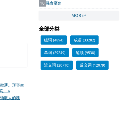
10
强食靡角
MORE+
全部分类
组词
成语
(4894)
(33282)
单词
笔顺
(29249)
(9538)
近义词
反义词
(20710)
(12079)
微薄。形容生
。 »
钩取人的魂