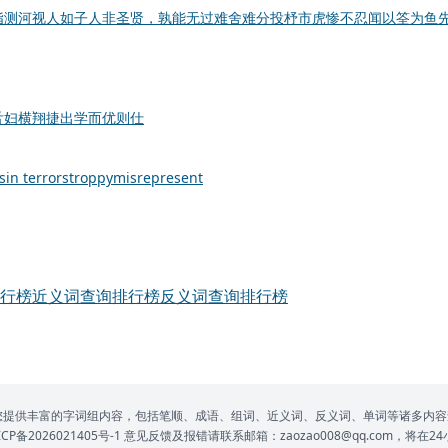
指测河
视人如子
人非圣贤，孰能无过
难舍难分
投杼市虎
惨不忍闻
以筌为鱼
舌妇
横翔捷出
学而优则仕
s
in terror
stroppy
misrepresent
行榜
近义词查询排行榜
反义词查询排行榜
网为您提供丰富的字词组内容，包括笔顺、成语、组词、近义词、反义词、单词等诸多内容
P备2026021405号-1
意见反馈及报错请联系邮箱：zaozao008@qq.com，将在