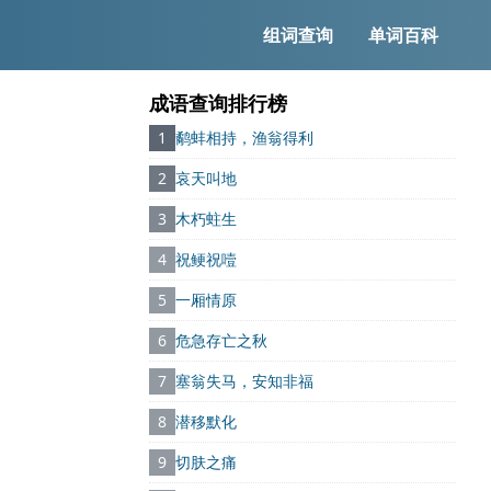
组词查询
单词百科
成语查询排行榜
1
鹬蚌相持，渔翁得利
2
哀天叫地
3
木朽蛀生
4
祝鲠祝噎
5
一厢情原
6
危急存亡之秋
7
塞翁失马，安知非福
8
潜移默化
9
切肤之痛