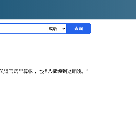
查询
在吴道官房里算帐，七担八挪缠到这咱晚。”