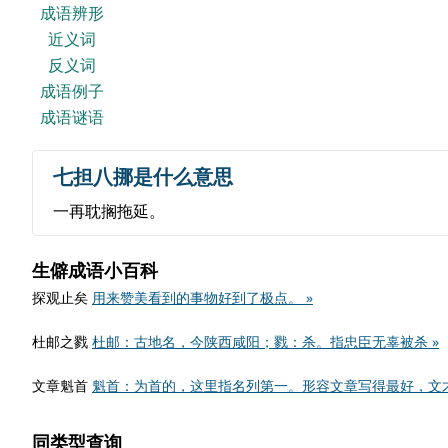
成语辨形
近义词
反义词
成语例子
成语谜语
七担八挪是什么意思
一再耽搁拖延。
生僻成语小百科
探观止矣
用来赞美看到的事物好到了极点。 »
杜邮之戮
杜邮：古地名，今陕西咸阳；戮：杀。指忠臣无辜被杀 »
文章魁首
魁首：为首的，这里指名列第一。形容文章写得最好，文才
同类型查询