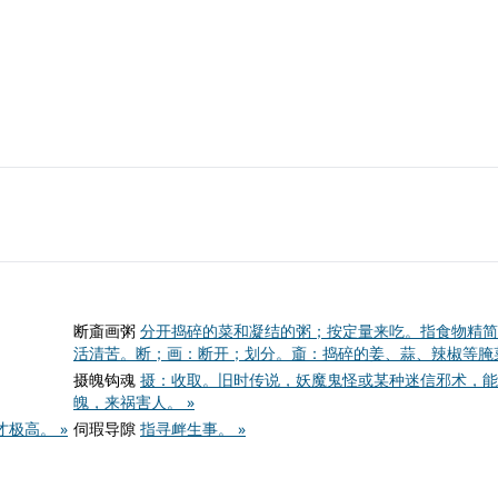
断齑画粥
分开捣碎的菜和凝结的粥；按定量来吃。指食物精简
活清苦。断；画：断开；划分。齑：捣碎的姜、蒜、辣椒等腌菜
摄魄钩魂
摄：收取。旧时传说，妖魔鬼怪或某种迷信邪术，能
魄，来祸害人。 »
极高。 »
伺瑕导隙
指寻衅生事。 »