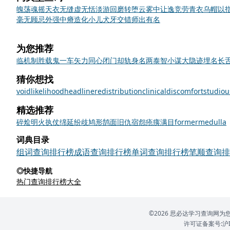
魄荡魂摇
天衣无缝
虚无恬淡
游回磨转
堕云雾中
让逸竞劳
青衣乌帽
以
毫无顾忌
外强中瘠
造化小儿
犬牙交错
师出有名
为您推荐
临机制胜
载鬼一车
矢力同心
闭门却轨
身名两泰
智小谋大
隐迹埋名
长
猜你想找
void
likelihood
headline
redistribution
clinical
discomfort
studiou
精选推荐
碎
烩
明火执仗
绵延
纷歧
鸠形鹄面
旧仇宿怨
疮痍满目
former
medulla
词典目录
组词查询排行榜
成语查询排行榜
单词查询排行榜
笔顺查询排
◎快捷导航
热门查询排行榜大全
©2026 思必达学习查询
许可证备案号:沪IC