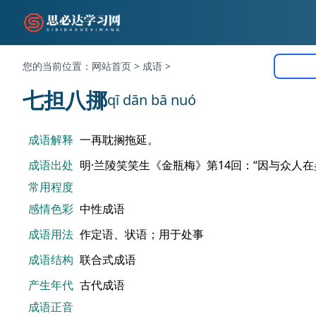
您的当前位置：
网站首页
>
成语
>
七担八挪
qī dān bā nuó
成语解释
一再耽搁拖延。
成语出处
明·兰陵笑笑生《金瓶梅》第14回：“因与众人
常用程度
感情色彩
中性成语
成语用法
作定语、状语；用于处事
成语结构
联合式成语
产生年代
古代成语
成语正音