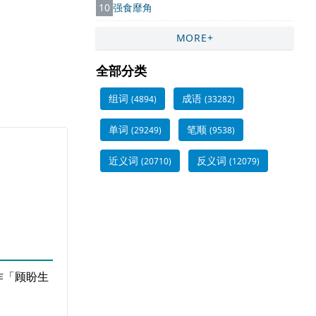
10
强食靡角
MORE+
全部分类
组词
成语
(4894)
(33282)
单词
笔顺
(29249)
(9538)
近义词
反义词
(20710)
(12079)
作「顾盼生