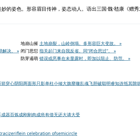
妙的姿色。形容眉目传神，姿态动人。语出三国·魏·嵇康《赠秀
地崩山摧
土地崩裂，山岭倒塌。多形容巨大变故。 »
解决。 »
闭门思愆
指关起门来自我反省。同“闭合思过”。 »
防芽遏萌
错误或恶事在未显露时，即加以阻止、防范。 »
万箭穿心
阴阳两面
形只影单
柱小倾大
旗靡辙乱
魂飞胆破
聪明睿知
连抵其隙
不成器
百炼成刚
剜肉成疮
有借无还
大请大受
tracize
rifle
in celebration of
semicircle