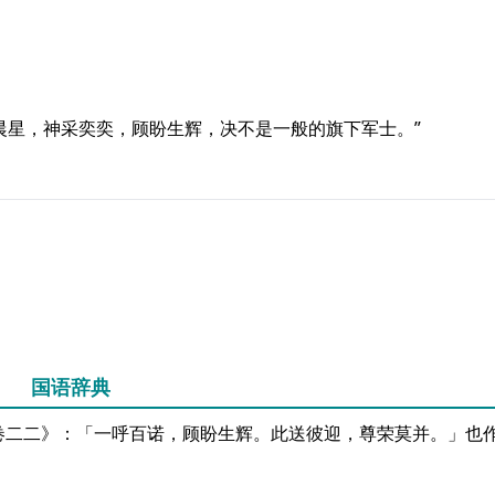
晨星，神采奕奕，顾盼生辉，决不是一般的旗下军士。”
国语辞典
卷二二》：「一呼百诺，顾盼生辉。此送彼迎，尊荣莫并。」也