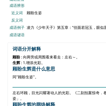
成语辨形
近义词
顾盼生姿
反义词
成语例子
凌力《少年天子》第五章：“但面若冠玉，眼似
成语谜语
词语分开解释
顾盼
: 向两旁或周围看来看去：左右～。
生辉
: 1.增添光彩。
顾盼生辉是什么意思
同"顾盼生姿"。
左右环顾，目光闪耀著动人的光彩。《二刻拍案惊奇．
姿」。
顾盼生辉的网络解释