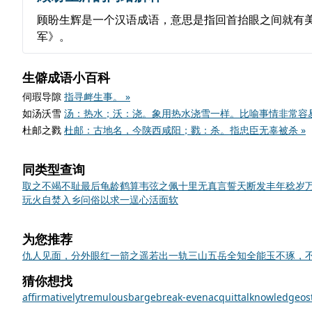
顾盼生辉是一个汉语成语，意思是指回首抬眼之间就有美
军》。
生僻成语小百科
伺瑕导隙
指寻衅生事。 »
如汤沃雪
汤：热水；沃：浇。象用热水浇雪一样。比喻事情非常容易
杜邮之戮
杜邮：古地名，今陕西咸阳；戮：杀。指忠臣无辜被杀 »
同类型查询
取之不竭
不耻最后
龟龄鹤算
韦弦之佩
十里无真言
誓天断发
丰年稔岁
玩火自焚
入乡问俗
以求一逞
心活面软
为您推荐
仇人见面，分外眼红
一箭之遥
若出一轨
三山五岳
全知全能
玉不琢，
猜你想找
affirmatively
tremulous
barge
break-even
acquittal
knowledge
os