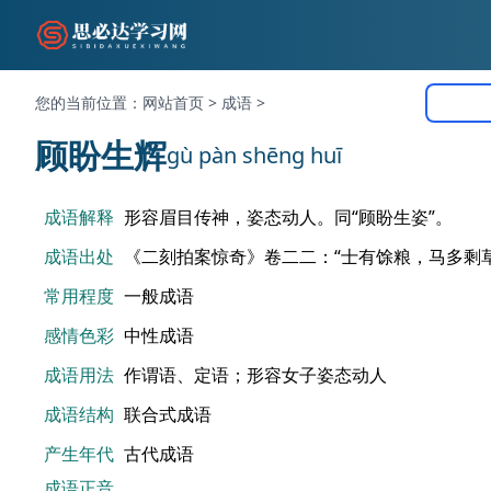
您的当前位置：
网站首页
>
成语
>
顾盼生辉
gù pàn shēng huī
成语解释
形容眉目传神，姿态动人。同“顾盼生姿”。
成语出处
《二刻拍案惊奇》卷二二：“士有馀粮，马多剩
常用程度
一般成语
感情色彩
中性成语
成语用法
作谓语、定语；形容女子姿态动人
成语结构
联合式成语
产生年代
古代成语
成语正音