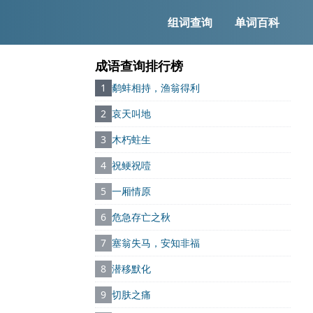
组词查询
单词百科
成语查询排行榜
1
鹬蚌相持，渔翁得利
2
哀天叫地
3
木朽蛀生
4
祝鲠祝噎
5
一厢情原
6
危急存亡之秋
7
塞翁失马，安知非福
8
潜移默化
9
切肤之痛