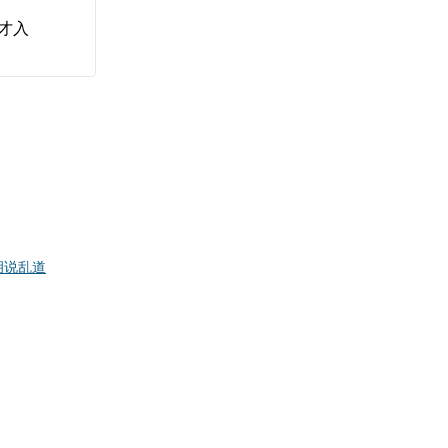
才入
胡说乱道