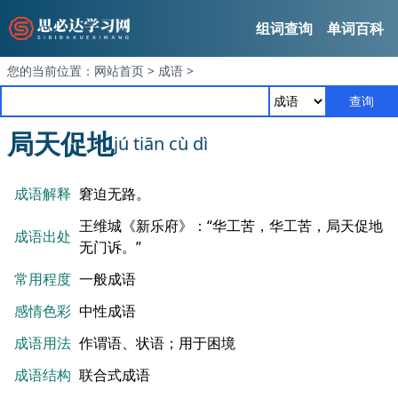
组词查询
单词百科
您的当前位置：
网站首页
>
成语
>
查询
局天促地
jú tiān cù dì
成语解释
窘迫无路。
王维城《新乐府》：“华工苦，华工苦，局天促地
成语出处
无门诉。”
常用程度
一般成语
感情色彩
中性成语
成语用法
作谓语、状语；用于困境
成语结构
联合式成语