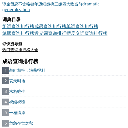
谆
企
留恋不舍
略微
年迈
细嫩
挑三嫌四
大敌当前
dramatic
generalization
词典目录
组词查询排行榜
成语查询排行榜
单词查询排行榜
笔顺查询排行榜
近义词查询排行榜
反义词查询排行榜
◎快捷导航
热门查询排行榜大全
成语查询排行榜
1
鹬蚌相持，渔翁得利
2
哀天叫地
3
木朽蛀生
4
祝鲠祝噎
5
一厢情原
6
危急存亡之秋