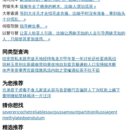
穷猿失木
猿猴失去了栖身的树木。比喻人漂泊流浪 »
大寒索裘
等到大冷天才去找毛皮衣服。比喻平时没有准备，事到临头
十分慌乱。 »
伺瑕导隙
指寻衅生事。 »
以瞽引瞽
让盲人给盲人引路。比喻让愚昧无知的人去引导愚昧无知的
人，只能使其更加迷惑。 »
同类型查询
结党营私
末路穷途
天地经纬
龟龙片甲
年复一年
讨价还价
鸾俦凤侣
琼林玉质
别出新裁
偷营劫寨
坐地自划
直言极谏
贻人口实
绳锯木断
休声美誉
黍秀宫庭
儒雅风流
内助之贤
榷酒征茶
不吐不茹
为您推荐
岂弟君子
虎毒不食儿
家道从容
马首是瞻
巧言偏辞
人丁兴旺
欺上瞒下
重明继焰
焚林竭泽
一片汪洋
猜你想找
severe
ricochet
reliable
sourpuss
amount
partition
Russia
gent
methylated
pendulum
精选推荐