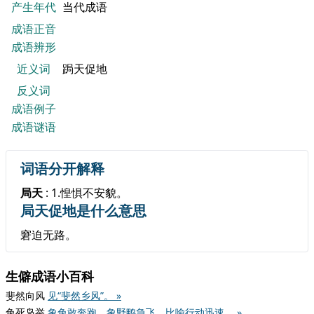
产生年代
当代成语
成语正音
成语辨形
近义词
跼天促地
反义词
成语例子
成语谜语
词语分开解释
局天
: 1.惶惧不安貌。
局天促地是什么意思
窘迫无路。
生僻成语小百科
斐然向风
见“斐然乡风”。 »
兔死凫举
象兔敢奔跑，象野鸭急飞。比喻行动迅速。 »