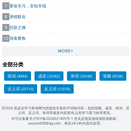
7
塞翁失马，安知非福
8
潜移默化
9
切肤之痛
10
强食靡角
MORE+
全部分类
组词
成语
单词
笔顺
(4894)
(33282)
(29249)
(9538)
近义词
反义词
(20710)
(12079)
©2026 思必达学习查询网为您提供丰富的字词组内容，包括笔顺、成语、组词、近
义词、反义词、单词等诸多内容查询,让您学习复习效率更高。
许可证备案号:沪ICP备2026021405号-1
意见反馈及报错请联系邮箱：
zaozao008@qq.com，将在24小时内及时处理。