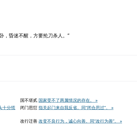
竖卧，昏迷不醒，方要抡刀杀人。”
国不堪贰
国家受不了两属情况的存在。 »
头十分慌
闭门思愆
指关起门来自我反省。同“闭合思过”。 »
改行迁善
改变不良行为，诚心向善。同“改行为善”。 »