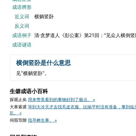
成语辨形
近义词
横躺竖卧
反义词
成语例子
清·贪梦道人《彭公案》第21回：“见众人横倒
成语谜语
横倒竖卧是什么意思
见"横躺竖卧"。
生僻成语小百科
探观止矣
用来赞美看到的事物好到了极点。 »
大寒索裘
等到大冷天才去找毛皮衣服。比喻平时没有准备，事到临
乱。 »
伺瑕导隙
指寻衅生事。 »