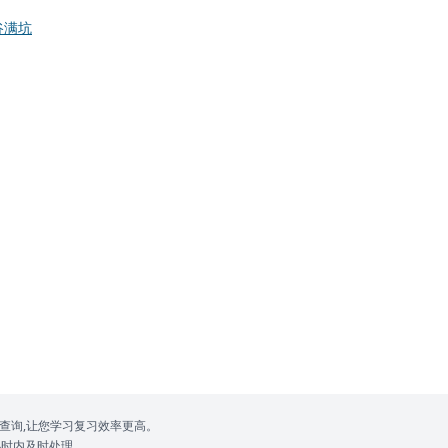
谷满坑
查询,让您学习复习效率更高。
4小时内及时处理。