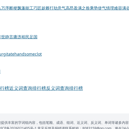
头万序
断梗飘蓬
能工巧匠
趁夥打劫
意气高昂
盈满之咎
乘势使气
情理难容
满
济世
静言庸违
裕民足国
urgitate
handsome
clot
d
行榜
近义词查询排行榜
反义词查询排行榜
网为您提供丰富的字词组内容，包括笔顺、成语、组词、近义词、反义词、单词等诸多内容
P备2026021405号-1
意见反馈及报错请联系邮箱：8083159@qq.com，将在2