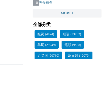
10
强食靡角
MORE+
全部分类
组词
成语
(4894)
(33282)
单词
笔顺
(29249)
(9538)
近义词
反义词
(20710)
(12079)