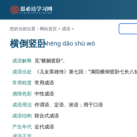
您的当前位置：
网站首页
>
成语
>
横倒竖卧
héng dǎo shù wò
成语解释
见“横躺竖卧”。
成语出处
《儿女英雄传》第七回：“满院横倒竖卧七长八
常用程度
常用成语
感情色彩
中性成语
成语用法
作谓语、定语、状语；用于口语
成语结构
联合式成语
产生年代
近代成语
成语正音