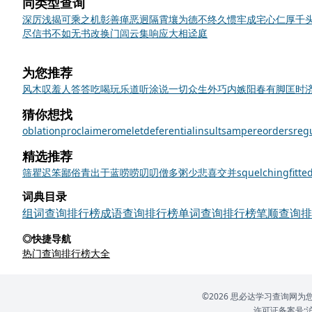
同类型查询
深厉浅揭
可乘之机
彰善瘅恶
迥隔霄壤
为德不终
久惯牢成
宅心仁厚
千
尽信书不如无书
改换门闾
云集响应
大相迳庭
为您推荐
风木叹
羞人答答
吃喝玩乐
道听涂说
一切众生
外巧内嫉
阳春有脚
匡时
猜你想找
oblation
proclaimer
omelet
deferential
insults
ampere
orders
reg
精选推荐
筛
瞿
迟笨
鄙俗
青出于蓝
唠唠叨叨
僧多粥少
悲喜交并
squelching
fitte
词典目录
组词查询排行榜
成语查询排行榜
单词查询排行榜
笔顺查询排
◎快捷导航
热门查询排行榜大全
©2026 思必达学习查询
许可证备案号:沪IC