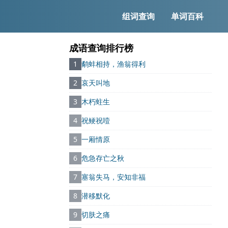
组词查询
单词百科
成语查询排行榜
1
鹬蚌相持，渔翁得利
2
哀天叫地
3
木朽蛀生
4
祝鲠祝噎
5
一厢情原
6
危急存亡之秋
7
塞翁失马，安知非福
8
潜移默化
9
切肤之痛