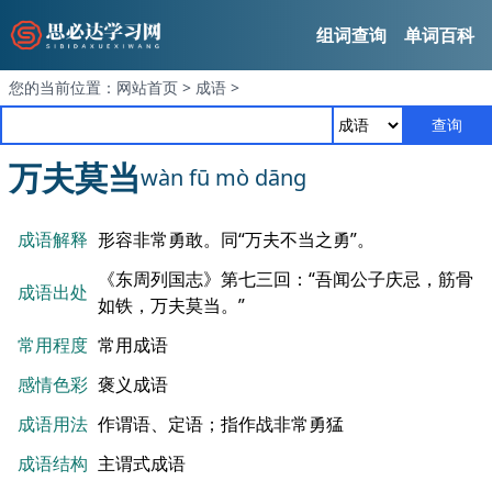
组词查询
单词百科
您的当前位置：
网站首页
>
成语
>
查询
万夫莫当
wàn fū mò dāng
成语解释
形容非常勇敢。同“万夫不当之勇”。
《东周列国志》第七三回：“吾闻公子庆忌，筋骨
成语出处
如铁，万夫莫当。”
常用程度
常用成语
感情色彩
褒义成语
成语用法
作谓语、定语；指作战非常勇猛
成语结构
主谓式成语