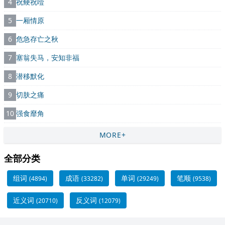
4
祝鲠祝噎
5
一厢情原
6
危急存亡之秋
7
塞翁失马，安知非福
8
潜移默化
9
切肤之痛
10
强食靡角
MORE+
全部分类
组词
成语
单词
笔顺
(4894)
(33282)
(29249)
(9538)
近义词
反义词
(20710)
(12079)