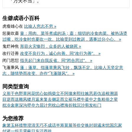
「万夫不当」。
生僻成语小百科
虎瘦雄心在
比喻人穷志不穷 »
惩羹吹齑
羹：用肉、菜等煮成的汤；齑：细切的冷食肉菜。被热汤烫
过嘴，吃冷食时也要吹一吹。比喻受到过教训，遇事过分小心。 »
鬼烂神焦
形容火灾惨烈，众多的人被烧死 »
改行迁善
改变不良行为，诚心向善。同“改行为善”。 »
闭门思愆
指关起门来自我反省。同“闭合思过”。 »
飞蓬乘风
蓬：蓬草。指蓬草乘风飞转，飘荡不定。比喻人无坚定意
志，随情势而改变。亦作“飞蓬随风”。 »
同类型查询
义形于色
野草闲花
忧心如捣
柴立不阿
攘来熙往
嫉恶若仇
追根溯源
目逆而送
雕风镂月
返来复去
侧足而立
裾马襟牛
釜中之鱼
粗俗之辈
枕冷衾寒
深沟壁垒
力屈计穷
枕山襟海
折戟沉沙
剪发杜门
为您推荐
象箸玉杯
揽辔澄清
无巧不成话
半筹莫展
等价交换
封胡遏末
忧国忘家
付诸一炬
干霄蔽日
东迁西徙