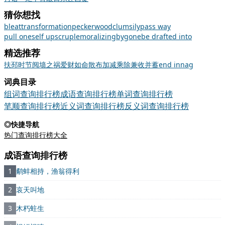
猜你想找
bleat
transformation
peckerwood
clumsily
pass way
pull oneself up
scruple
moralizing
bygone
be drafted into
精选推荐
扶
邳
时节
阋墙之祸
爱财如命
散布
加减乘除
兼收并蓄
end in
nag
词典目录
组词查询排行榜
成语查询排行榜
单词查询排行榜
笔顺查询排行榜
近义词查询排行榜
反义词查询排行榜
◎快捷导航
热门查询排行榜大全
成语查询排行榜
1
鹬蚌相持，渔翁得利
2
哀天叫地
3
木朽蛀生