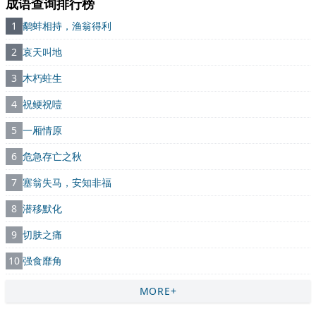
成语查询排行榜
1
鹬蚌相持，渔翁得利
2
哀天叫地
3
木朽蛀生
4
祝鲠祝噎
5
一厢情原
6
危急存亡之秋
7
塞翁失马，安知非福
8
潜移默化
9
切肤之痛
10
强食靡角
MORE+