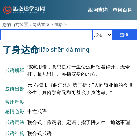
组词查询
单词百科
您的当前位置：
网站首页
>
成语
>
查询
了身达命
liǎo shēn dá mìng
佛家用语，意思是对一生命运归宿看得开，无牵
成语解释
挂，超凡出世。亦指安身的地方。
元 石德玉《曲江池》第三折：“人问道亚仙的今世
成语出处
今生，则俺那郑元和可甚么了身达命。”
常用程度
感情色彩
中性成语
成语用法
联合式；作谓语、定语；指了悟人生，通达事理
成语结构
联合式成语