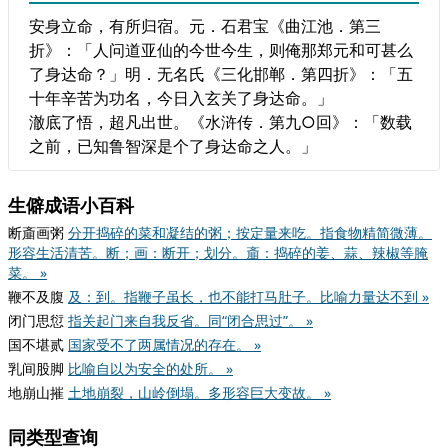
安身立命，有所归宿。元．石君宝《曲江池．第三
折》：「人问道亚仙的今世今生，则俺那郑元和可甚么
了身达命？」明．无名氏《三化邯郸．第四折》：「五
十年辛苦为功名，今日入玄关了身达命。」
澈底了悟，超凡出世。《水浒传．第九○回》：「数载
之前，已知鲁智深是个了身达命之人。」
生僻成语小百科
断齑画粥
分开捣碎的菜和凝结的粥；按定量来吃。指食物精简微薄。
形容生活清苦。断；画：断开；划分。齑：捣碎的姜、蒜、辣椒等腌
菜。 »
鞭不及腹
及：到。指鞭子虽长，也不能打马肚子。比喻力量达不到 »
闭门思愆
指关起门来自我反省。同“闭合思过”。 »
国不堪贰
国家受不了两属情况的存在。 »
乳间股脚
比喻自以为安全的处所。 »
地崩山摧
土地崩裂，山岭倒塌。多形容巨大变故。 »
同类型查询