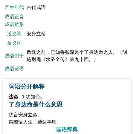
产生年代
古代成语
成语正音
成语辨形
近义词
安身立命
反义词
数载之前，已知鲁智深是个了身达命之人。（明
成语例子
施耐庵《水浒全传》第九十回。）
成语谜语
词语分开解释
达命
: 1.犹知命。
了身达命是什么意思
犹言安身立命。
谓瞭悟人生，通达事理。
国语辞典