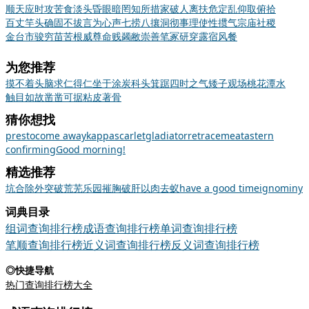
顺天应时
攻苦食淡
头昏眼暗
罔知所措
家破人离
扶危定乱
仰取俯拾
百丈竿头
确固不拔
言为心声
七捞八攘
洞彻事理
使性掼气
宗庙社稷
金台市骏
穷苗苦根
威尊命贱
蠲敝崇善
笔冢研穿
露宿风餐
为您推荐
摸不着头脑
求仁得仁
坐于涂炭
科头箕踞
四时之气
矮子观场
桃花潭水
触目如故
凿凿可据
粘皮著骨
猜你想找
presto
come away
kappa
scarlet
gladiator
retrace
meat
astern
confirming
Good morning!
精选推荐
坑
合
除外
突破
荒芜
乐园
摧胸破肝
以肉去蚁
have a good time
ignominy
词典目录
组词查询排行榜
成语查询排行榜
单词查询排行榜
笔顺查询排行榜
近义词查询排行榜
反义词查询排行榜
◎快捷导航
热门查询排行榜大全