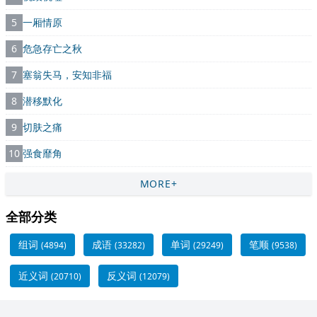
5
一厢情原
6
危急存亡之秋
7
塞翁失马，安知非福
8
潜移默化
9
切肤之痛
10
强食靡角
MORE+
全部分类
组词
成语
单词
笔顺
(4894)
(33282)
(29249)
(9538)
近义词
反义词
(20710)
(12079)