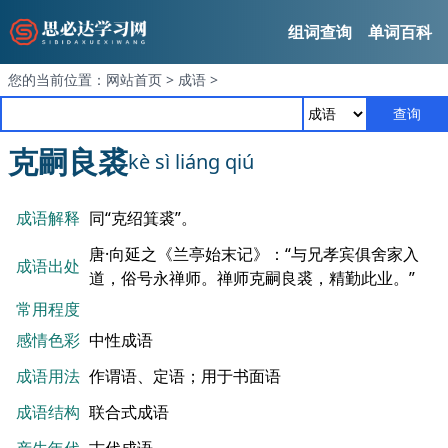
组词查询
单词百科
您的当前位置：
网站首页
>
成语
>
查询
克嗣良裘
kè sì liáng qiú
成语解释
同“克绍箕裘”。
唐·向延之《兰亭始末记》：“与兄孝宾俱舍家入
成语出处
道，俗号永禅师。禅师克嗣良裘，精勤此业。”
常用程度
感情色彩
中性成语
成语用法
作谓语、定语；用于书面语
成语结构
联合式成语