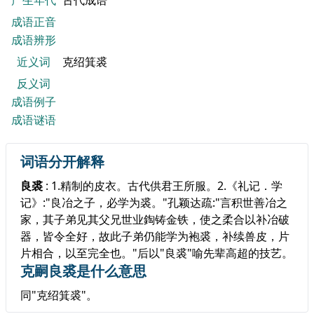
产生年代
古代成语
成语正音
成语辨形
近义词
克绍箕裘
反义词
成语例子
成语谜语
词语分开解释
良裘
: 1.精制的皮衣。古代供君王所服。2.《礼记．学
记》:"良冶之子，必学为裘。"孔颖达疏:"言积世善冶之
家，其子弟见其父兄世业鋾铸金铁，使之柔合以补冶破
器，皆令全好，故此子弟仍能学为袍裘，补续兽皮，片
片相合，以至完全也。"后以"良裘"喻先辈高超的技艺。
克嗣良裘是什么意思
同"克绍箕裘"。