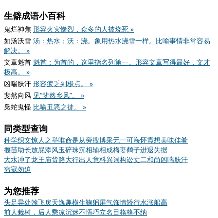
生僻成语小百科
鬼烂神焦
形容火灾惨烈，众多的人被烧死 »
如汤沃雪
汤：热水；沃：浇。象用热水浇雪一样。比喻事情非常容易
解决。 »
文章魁首
魁首：为首的，这里指名列第一。形容文章写得最好，文才
极高。 »
凶喘肤汗
形容疲乏到极点。 »
斐然向风
见“斐然乡风”。 »
枭蛇鬼怪
比喻丑恶之徒。 »
同类型查询
种学织文
惊人之举
唯命是从
旁搜博采
无一可
海怀霞想
美味佳肴
揠苗助长
放屁添风
玉碎珠沉
相辅相成
梅妻鹤子
进退失据
大水冲了龙王庙
货赂大行
出人意料
兴词构讼
丈二和尚
凶喘肤汗
穷寇勿迫
为您推荐
头足异处
翰飞戾天
逸趣横生
鞠躬屏气
饰情矫行
水涨船高
前人栽树，后人乘凉
沉迷不悟
巧立名目
格格不纳