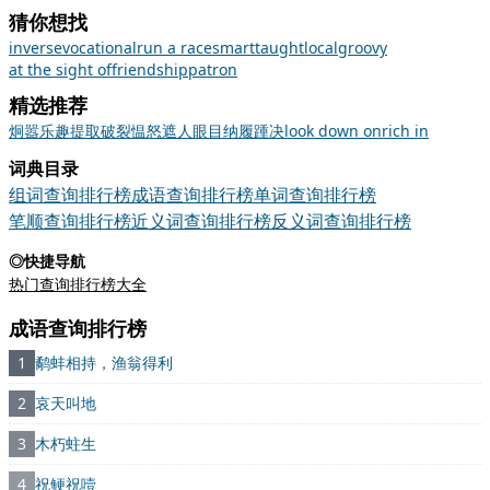
猜你想找
inverse
vocational
run a race
smart
taught
local
groovy
at the sight of
friendship
patron
精选推荐
炯
嚣
乐趣
提取
破裂
愠怒
遮人眼目
纳履踵决
look down on
rich in
词典目录
组词查询排行榜
成语查询排行榜
单词查询排行榜
笔顺查询排行榜
近义词查询排行榜
反义词查询排行榜
◎快捷导航
热门查询排行榜大全
成语查询排行榜
1
鹬蚌相持，渔翁得利
2
哀天叫地
3
木朽蛀生
4
祝鲠祝噎