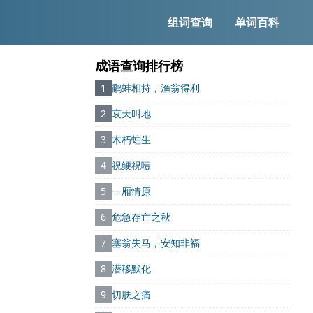
组词查询
单词百科
成语查询排行榜
1
鹬蚌相持，渔翁得利
2
哀天叫地
3
木朽蛀生
4
祝鲠祝噎
5
一厢情原
6
危急存亡之秋
7
塞翁失马，安知非福
8
潜移默化
9
切肤之痛