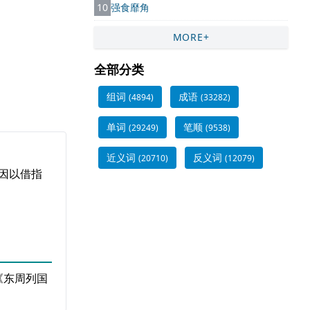
10
强食靡角
MORE+
全部分类
组词
成语
(4894)
(33282)
单词
笔顺
(29249)
(9538)
近义词
反义词
(20710)
(12079)
后因以借指
《东周列国