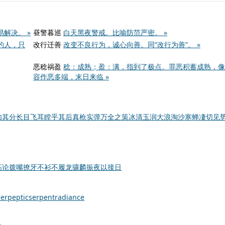
解决。 »
昼警暮巡
白天黑夜警戒。比喻防范严密。 »
的人，只
改行迁善
改变不良行为，诚心向善。同“改行为善”。 »
恶稔祸盈
稔：成熟；盈：满，指到了极点。罪恶积蓄成熟，像
容作恶多端，末日来临 »
如其分
长目飞耳
瞠乎其后
真枪实弹
万全之策
冰清玉润
大浪淘沙
寒蝉凄切
见
高论
拨嘴撩牙
不衫不履
龙骧麟振
夜以接日
ler
peptic
serpent
radiance