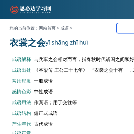
您的当前位置：
网站首页
>
成语
>
衣裳之会
yī shāng zhī huì
成语解释
与兵车之会相对而言，指春秋时代诸国之间和
成语出处
《谷梁传 庄公二十七年》：“衣裳之会十有一，
常用程度
一般成语
感情色彩
中性成语
成语用法
作宾语；用于交往等
成语结构
偏正式成语
产生年代
古代成语
成语正音