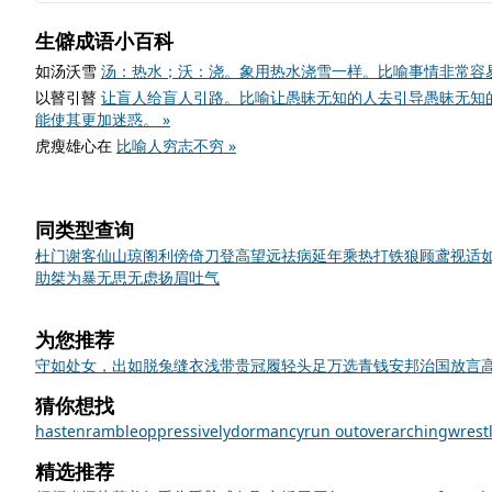
生僻成语小百科
如汤沃雪
汤：热水；沃：浇。象用热水浇雪一样。比喻事情非常容易
以瞽引瞽
让盲人给盲人引路。比喻让愚昧无知的人去引导愚昧无知
能使其更加迷惑。 »
虎瘦雄心在
比喻人穷志不穷 »
同类型查询
杜门谢客
仙山琼阁
利傍倚刀
登高望远
祛病延年
乘热打铁
狼顾鸢视
适
助桀为暴
无思无虑
扬眉吐气
为您推荐
守如处女，出如脱兔
缝衣浅带
贵冠履轻头足
万选青钱
安邦治国
放言
猜你想找
hasten
ramble
oppressively
dormancy
run out
overarching
wrest
精选推荐