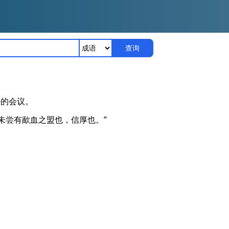
查询
好的会议。
未尝有歃血之盟也，信厚也。”