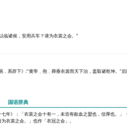
，以临诸侯，安用兵车？请为衣裳之会。”
.《易．系辞下》:"黄帝﹑尧﹑舜垂衣裳而天下治，盖取诸乾坤。"
国语辞典
十七年》：「衣裳之会十有一，未尝有歃血之盟也，信厚也。」
请为衣裳之会。」也作「衣冠之会」。