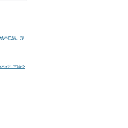
钱串已满。形
势不妙
引古喻今