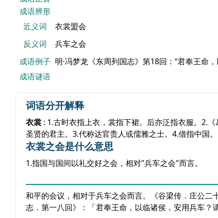
成语辨形
近义词
衣裳盟会
反义词
兵车之会
成语例子
明·冯梦龙《东周列国志》第18回：“君奉王命
成语谜语
词语分开解释
衣裳
: 1.古时衣指上衣，裳指下裙。后亦泛指衣服。2
圣贤的君主。3.代称达官贵人或儒雅之士。4.借指中国。
衣裳之会是什么意思
1.指国与国间以礼交好之会，相对"兵车之会"而言。
和平的会议，相对于兵车之会而言。《谷梁传．庄公二
志．第一八回》：「君奉王命，以临诸侯，安用兵车？