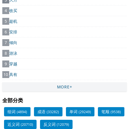
4
收买
5
趁机
6
安排
7
倾向
8
游泳
9
穿越
10
具有
MORE+
全部分类
组词
成语
单词
笔顺
(4894)
(33282)
(29249)
(9538)
近义词
反义词
(20710)
(12079)