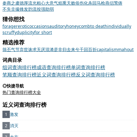
参商之虞
德厚流光
粗心大意
气焰熏天
败俗伤化
杀回马枪
燕侣莺俦
不失圭撮
锋发韵流
按强助弱
猜你想找
forager
erotic
occasions
auditory
honeycomb
to death
individually
scruffy
duplicity
for short
精选推荐
筛
丕
气节
弃世
诛求无厌
混淆是非
归去来兮
千回百折
capitalism
mahout
词典目录
组词查询排行榜
成语查询排行榜
单词查询排行榜
笔顺查询排行榜
近义词查询排行榜
反义词查询排行榜
◎快捷导航
热门查询排行榜大全
近义词查询排行榜
1
激发
2
消灭
3
大方