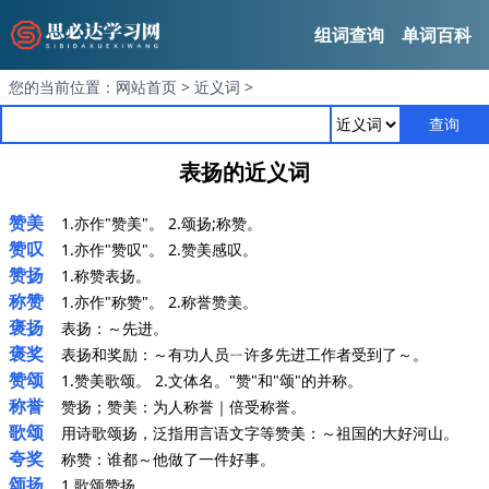
组词查询
单词百科
您的当前位置：
网站首页
>
近义词
>
查询
表扬的近义词
赞美
1.亦作"赞美"。 2.颂扬;称赞。
赞叹
1.亦作"赞叹"。 2.赞美感叹。
赞扬
1.称赞表扬。
称赞
1.亦作"称赞"。 2.称誉赞美。
褒扬
表扬：～先进。
褒奖
表扬和奖励：～有功人员ㄧ许多先进工作者受到了～。
赞颂
1.赞美歌颂。 2.文体名。"赞"和"颂"的并称。
称誉
赞扬；赞美：为人称誉｜倍受称誉。
歌颂
用诗歌颂扬，泛指用言语文字等赞美：～祖国的大好河山。
夸奖
称赞：谁都～他做了一件好事。
颂扬
1.歌颂赞扬。