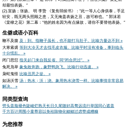
却最怕表扬。”
(2).宣扬；张扬。 明 李贽
《复焦弱侯书》
：“此一等人心身俱泰，手足
轻安，既无两头照顾之患，又无掩盖表扬之丑，故可称也。” 郭沫若
《棠棣之花》
第二幕：“他的姓名因为有点缘故，请你不要替他表扬。”
生僻成语小百科
鞭不及腹
及：到。指鞭子虽长，也不能打马肚子。比喻力量达不到 »
大寒索裘
等到大冷天才去找毛皮衣服。比喻平时没有准备，事到临头
十分慌乱。 »
闭门思愆
指关起门来自我反省。同“闭合思过”。 »
兔死凫举
象兔敢奔跑，象野鸭急飞。比喻行动迅速。 »
枭蛇鬼怪
比喻丑恶之徒。 »
如汤沃雪
汤：热水；沃：浇。象用热水浇雪一样。比喻事情非常容易
解决。 »
同类型查询
劈头盖脸
褪色
陡峻
烂熟
天长日久
尾随
好高骛远
流行
举国同心
遮盖
千方百计
周围
小童
尊容
以免
袪除
物化
鳃鳃过虑
赞成
糟糠
为您推荐