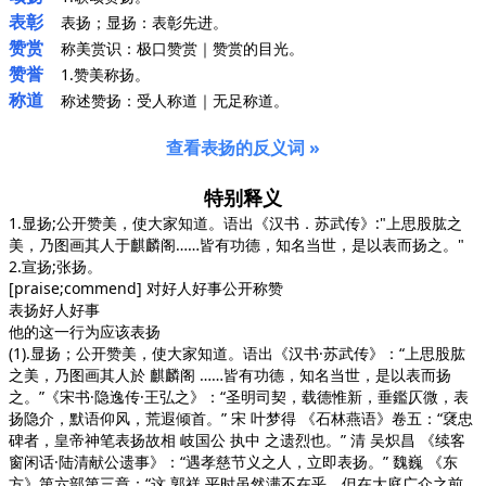
表彰
表扬；显扬：表彰先进。
赞赏
称美赏识：极口赞赏｜赞赏的目光。
赞誉
1.赞美称扬。
称道
称述赞扬：受人称道｜无足称道。
查看表扬的反义词 »
特别释义
1.显扬;公开赞美，使大家知道。语出《汉书．苏武传》:"上思股肱之
美，乃图画其人于麒麟阁……皆有功德，知名当世，是以表而扬之。"
2.宣扬;张扬。
[praise;commend] 对好人好事公开称赞
表扬好人好事
他的这一行为应该表扬
(1).显扬；公开赞美，使大家知道。语出
《汉书·苏武传》
：“上思股肱
之美，乃图画其人於 麒麟阁 ……皆有功德，知名当世，是以表而扬
之。”
《宋书·隐逸传·王弘之》
：“圣明司契，载德惟新，垂鑑仄微，表
扬隐介，默语仰风，荒遐倾首。” 宋 叶梦得
《石林燕语》
卷五：“裦忠
碑者，皇帝神笔表扬故相 岐国公 执中 之遗烈也。” 清 吴炽昌
《续客
窗闲话·陆清献公遗事》
：“遇孝慈节义之人，立即表扬。” 魏巍
《东
方》
第六部第三章：“这 郭祥 平时虽然满不在乎，但在大庭广众之前