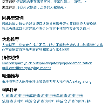
防芽遏萌
错误或恶事在未显露时，即加以阻止、防范。 »
鬼烂神焦
形容火灾惨烈，众多的人被烧死 »
同类型查询
倾轧
熟睡
大惊失色
浅近
绕口
终端
异日
微云
杳如黄鹤
惨绝人寰
松脆
急流勇进
缄口无言
迷乱
不着边际
直言不讳
储存
改正
常久
自用
为您推荐
人为财死，鸟为食亡
视之不见，听之不闻
徒负虚名
拙口钝腮
绰约多姿
作言造语
哀而不伤
无庸置疑
祁奚举午
挥剑成河
猜你想找
environs
partly
pick out
sparely
gates
goggle
demonization
pull over
library
praying mantis
精选推荐
甬
坪
填充
蛮人
蜗步龟移
上策
贻臭万年
大福不再
Alex
tag along
词典目录
组词查询排行榜
成语查询排行榜
单词查询排行榜
笔顺查询排行榜
近义词查询排行榜
反义词查询排行榜