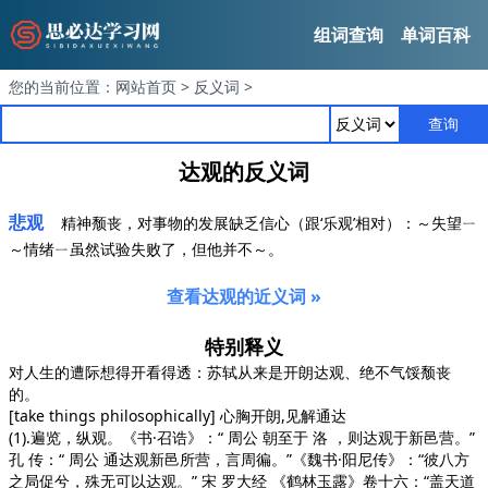
组词查询
单词百科
您的当前位置：
网站首页
>
反义词
>
查询
达观的反义词
悲观
精神颓丧，对事物的发展缺乏信心（跟‘乐观’相对）：～失望ㄧ
～情绪ㄧ虽然试验失败了，但他并不～。
查看达观的近义词 »
特别释义
对人生的遭际想得开看得透：苏轼从来是开朗达观、绝不气馁颓丧
的。
[take things philosophically]
心胸开朗,见解通达
(1).遍览，纵观。
《书·召诰》
：“ 周公 朝至于 洛 ，则达观于新邑营。”
孔 传：“ 周公 通达观新邑所营，言周徧。”
《魏书·阳尼传》
：“彼八方
之局促兮，殊无可以达观。” 宋 罗大经
《鹤林玉露》
卷十六：“盖天道