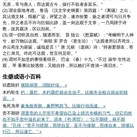
无亲，常与善人；而达观古今，操行不轨者多富乐。”
(2).谓全面地考虑。 鲁迅
《汉文学史纲要》
第四篇：“
《离骚》
之出，
其沾溉文林，既极广远，评騭之语，遂亦纷繁，扬之者谓可与日月争
光，抑之者且不许与狂狷比跡，盖一则达观于文章，一乃局蹐于诗
教，故其裁决，区以别矣。”
(3).谓一切听其自然，随遇而安。 晋 陆云
《愁霖赋》
：“考幽明于人神
兮，妙万物以达观。” 南朝 宋 罗含
《更生论》
：“达观者所以齐死生，
亦云死生为寤寐，诚哉是言！” 唐 元稹
《遣病》
诗：“持谢爱朋友，寄
之仁弟兄。吟此可达观，世言何足听。”
(4).谓对不如意的事情看得开。 巴金
《春》
十九：“不过 淑华 生性达
观， 琴 看事比较透彻，又能自持，所以她们不曾淌一滴泪水。”
生僻成语小百科
祛蠹除奸
驱除祸害，消除奸佞。 »
木朽蛀生
朽：腐烂。木朽腐烂就会生虫子。比喻失去检点就会犯错
误。 »
兔死凫举
象兔敢奔跑，象野鸭急飞。比喻行动迅速。 »
贵不期骄
谓显贵的人尽管不希望自己染上骄恣专横的习气，但它仍然
在不知不觉中滋长起来了。语本《书·周官》：“位不期骄，禄不期
侈。”孔传：“贵不与骄期，而骄自至；富不与侈期，而侈自来，骄侈以
行己，所以速亡。” »