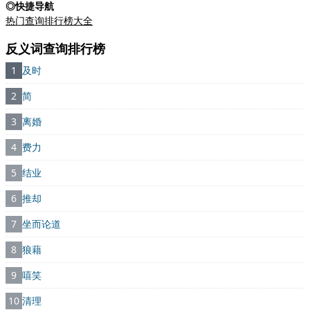
◎快捷导航
热门查询排行榜大全
反义词查询排行榜
1
及时
2
简
3
离婚
4
费力
5
结业
6
推却
7
坐而论道
8
狼藉
9
嘻笑
10
清理