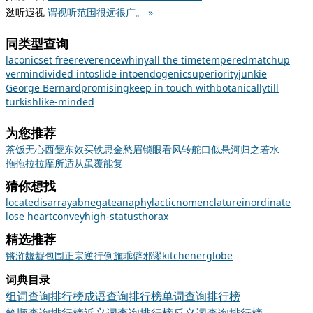
逖听遐视
谓视听范围很远很广。 »
同类型查询
laconic
set free
reverence
whiny
all the time
tempered
matchup
vermin
divided into
slide into
endogenic
superiority
junkie
George Bernard
promising
keep in touch with
botanically
till
turkish
like-minded
为您推荐
茶饭无心
西颦东效
买铁思金
愁眉锁眼
看风转舵
口似悬河
归之若水
拖拖拉拉
靡所适从
虽覆能复
猜你想找
locate
disarray
abnegate
anaphylactic
nomenclature
inordinate
lose heart
convey
high-status
thorax
精选推荐
锵
浒
龌龊
包围
正宗
逆行倒施
乖僻邪谬
kitchener
globe
词典目录
组词查询排行榜
成语查询排行榜
单词查询排行榜