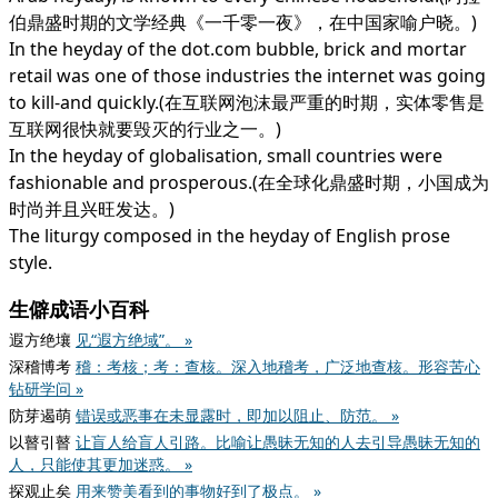
伯鼎盛时期的文学经典《一千零一夜》，在中国家喻户晓。)
In the heyday of the dot.com bubble, brick and mortar
retail was one of those industries the internet was going
to kill-and quickly.(在互联网泡沫最严重的时期，实体零售是
互联网很快就要毁灭的行业之一。)
In the heyday of globalisation, small countries were
fashionable and prosperous.(在全球化鼎盛时期，小国成为
时尚并且兴旺发达。)
The liturgy composed in the heyday of English prose
style.
生僻成语小百科
遐方绝壤
见“遐方绝域”。 »
深稽博考
稽：考核；考：查核。深入地稽考，广泛地查核。形容苦心
钻研学问 »
防芽遏萌
错误或恶事在未显露时，即加以阻止、防范。 »
以瞽引瞽
让盲人给盲人引路。比喻让愚昧无知的人去引导愚昧无知的
人，只能使其更加迷惑。 »
探观止矣
用来赞美看到的事物好到了极点。 »