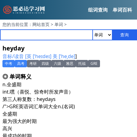
组词查询
单词百科
您的当前位置：
网站首页
>
单词
>
查询
heyday
音标/读音 [英 [ˈheɪdeɪ] 美 [ˈheˌde]
]
中考
高考
考研
四级
六级
雅思
托福
GRE
◎ 单词释义
n.
全盛期
int.
嘿（喜悦、惊奇时所发声音）
第三人称复数：heydays
/">GRE英语词汇单词大全
n.
(名词)
全盛期
最为强大的时期
高兴
最成功的时期