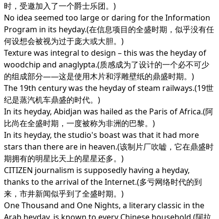
时，受邀加入了一个爵士乐团。)
No idea seemed too large or daring for the Information
Program in its heyday.(在信息项目的全盛时期，似乎没有任
何设想会被视为过于庞大或大胆。)
Texture was integral to design – this was the heyday of
woodchip and anaglypta.(质感成为了设计的一个必不可少
的组成部分——这是使用木片和浮雕壁纸的鼎盛时期。)
The 19th century was the heyday of steam railways.(19世
纪是蒸汽机车鼎盛的时代。)
In its heyday, Abidjan was hailed as the Paris of Africa.(阿
比尚在全盛时期，一度被称为非洲的巴黎。)
In its heyday, the studio's boast was that it had more
stars than there are in heaven.(该制片厂吹嘘，它在鼎盛时
期拥有的明星比天上的星星还多。)
CITIZEN journalism is supposedly having a heyday,
thanks to the arrival of the Internet.(多亏网络时代的到
来，市井新闻似乎到了全盛时期。)
One Thousand and One Nights, a literary classic in the
Arab heyday, is known to every Chinese household.(阿拉