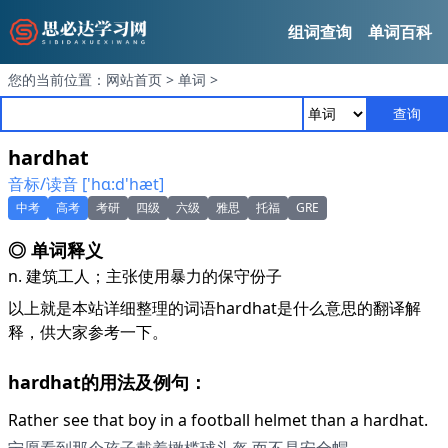
组词查询
单词百科
您的当前位置：
网站首页
>
单词
>
查询
hardhat
音标/读音 ['hɑ:d'hæt]
中考
高考
考研
四级
六级
雅思
托福
GRE
◎ 单词释义
n. 建筑工人；主张使用暴力的保守份子
以上就是本站详细整理的词语hardhat是什么意思的翻译解
释，供大家参考一下。
hardhat的用法及例句：
Rather see that boy in a football helmet than a hardhat.