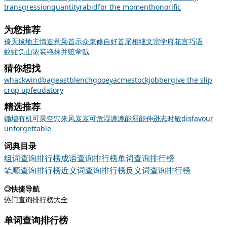
transgression
quantity
rabid
for the moment
honorific
为您推荐
倚天拔地
主情造意
枭首示众
束修自好
首尾相继
文宗学府
花言巧语
蚊虻负山
浓装艳抹
并赃拿贼
猜你想找
whack
windbag
east
blench
gooey
acme
stockjobber
give the slip
crop up
feudatory
精选推荐
锄
增
有机可乘
空穴来风
岌岌可危
湿漉漉
能屈能伸
逊志时敏
disfavour
unforgettable
词典目录
组词查询排行榜
成语查询排行榜
单词查询排行榜
笔顺查询排行榜
近义词查询排行榜
反义词查询排行榜
◎快捷导航
热门查询排行榜大全
单词查询排行榜