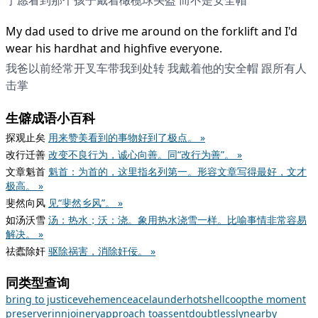
宁愿看到那个孩子戴着橄榄球头盔 而不是安全帽
My dad used to drive me around on the forklift and I'd
wear his hardhat and highfive everyone.
我爸以前经常开叉车带我到处转 我戴着他的安全帽 跟所有人
击掌
生僻成语小百科
探观止矣
用来赞美看到的事物好到了极点。 »
改行迁善
改变不良行为，诚心向善。同“改行为善”。 »
文章魁首
魁首：为首的，这里指名列第一。形容文章写得最好，文才
极高。 »
斐然向风
见“斐然乡风”。 »
如汤沃雪
汤：热水；沃：浇。象用热水浇雪一样。比喻事情非常容易
解决。 »
祛蠹除奸
驱除祸害，消除奸佞。 »
同类型查询
bring to justice
vehemence
ace
launder
hot
shell
coop
the moment
preserver
inn
joinery
approach to
assent
doubtlessly
nearby