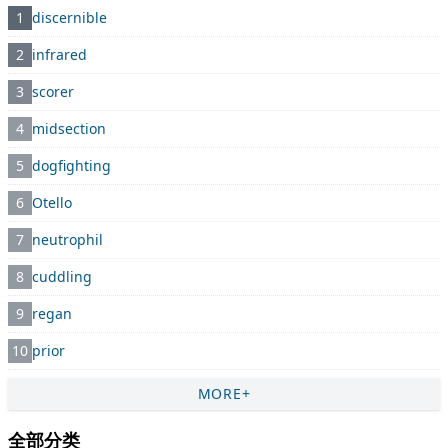
1
discernible
2
infrared
3
scorer
4
midsection
5
dogfighting
6
Otello
7
neutrophil
8
cuddling
9
regan
10
prior
MORE+
全部分类