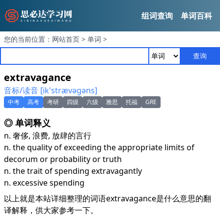
组词查询
单词百科
您的当前位置：
网站首页
>
单词
>
查询
extravagance
音标/读音 [ik'strævәgәns]
中考
高考
考研
四级
六级
雅思
托福
GRE
◎ 单词释义
n. 奢侈, 浪费, 放肆的言行
n. the quality of exceeding the appropriate limits of
decorum or probability or truth
n. the trait of spending extravagantly
n. excessive spending
以上就是本站详细整理的词语extravagance是什么意思的翻
译解释，供大家参考一下。