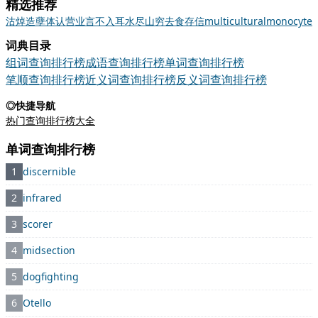
精选推荐
沽
焯
造孽
体认
营业
言不入耳
水尽山穷
去食存信
multicultural
monocyte
词典目录
组词查询排行榜
成语查询排行榜
单词查询排行榜
笔顺查询排行榜
近义词查询排行榜
反义词查询排行榜
◎快捷导航
热门查询排行榜大全
单词查询排行榜
1
discernible
2
infrared
3
scorer
4
midsection
5
dogfighting
6
Otello