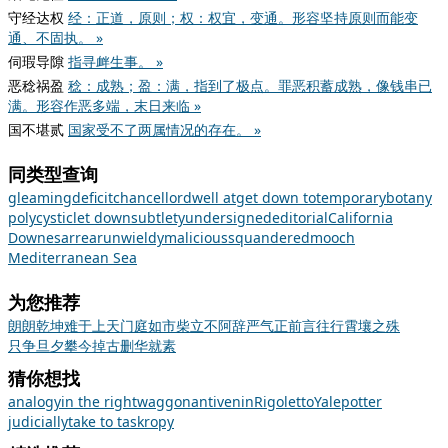
守经达权
经：正道，原则；权：权宜，变通。形容坚持原则而能变
通、不固执。 »
伺瑕导隙
指寻衅生事。 »
恶稔祸盈
稔：成熟；盈：满，指到了极点。罪恶积蓄成熟，像钱串已
满。形容作恶多端，末日来临 »
国不堪贰
国家受不了两属情况的存在。 »
同类型查询
gleaming
deficit
chancellor
dwell at
get down to
temporary
botany
polycystic
let down
subtlety
undersigned
editorial
California
Downes
arrear
unwieldy
malicious
squandered
mooch
Mediterranean Sea
为您推荐
朗朗乾坤
难于上天
门庭如市
柴立不阿
辞严气正
前言往行
霄壤之殊
只争旦夕
攀今掉古
删华就素
猜你想找
analogy
in the right
waggon
antivenin
Rigoletto
Yale
potter
judicially
take to task
ropy