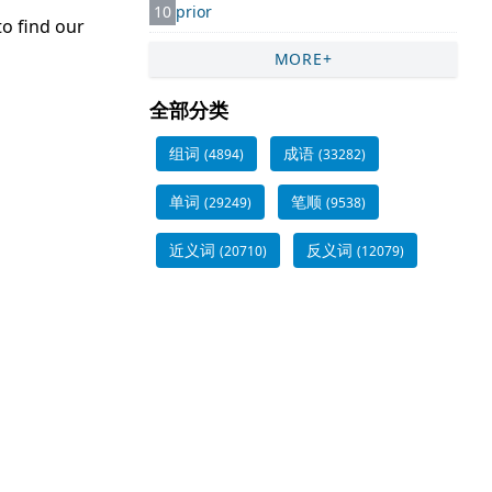
10
prior
o find our
MORE+
全部分类
组词
成语
(4894)
(33282)
单词
笔顺
(29249)
(9538)
近义词
反义词
(20710)
(12079)