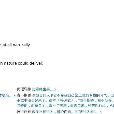
 at all naturally.
n nature could deliver.
伺瑕导隙
指寻衅生事。 »
极高。 »
贵不期骄
谓显贵的人尽管不希望自己染上骄恣专横的习气，但
不觉中滋长起来了。语本《书·周官》：“位不期骄，禄不期侈。
与骄期，而骄自至；富不与侈期，而侈自来，骄侈以行己，所以
改行迁善
改变不良行为，诚心向善。同“改行为善”。 »