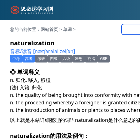
您的当前位置：
网站首页
>
单词
>
naturalization
音标/读音 [nætʃәrәlai'zeiʃәn]
中考
高考
考研
四级
六级
雅思
托福
GRE
◎ 单词释义
n. 归化, 移入, 移植
[法] 入籍, 归化
n. the quality of being brought into conformity with na
n. the proceeding whereby a foreigner is granted citiz
n. the introduction of animals or plants to places wher
以上就是本站详细整理的词语naturalization是什么
naturalization的用法及例句：