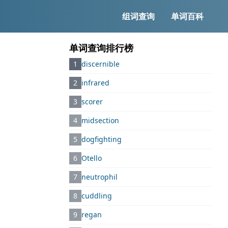
组词查询
单词百科
单词查询排行榜
1
discernible
2
infrared
3
scorer
4
midsection
5
dogfighting
6
Otello
7
neutrophil
8
cuddling
9
regan