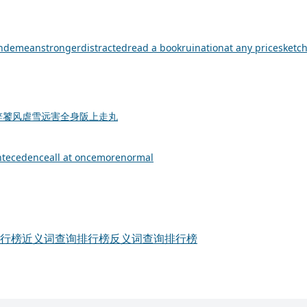
h
demean
stronger
distracted
read a book
ruination
at any price
sketc
辞
饕风虐雪
远害全身
阪上走丸
ntecedence
all at once
more
normal
行榜
近义词查询排行榜
反义词查询排行榜