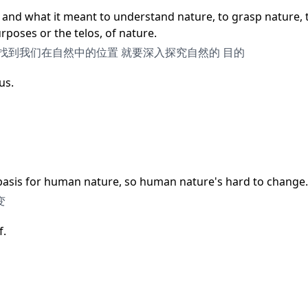
 and what it meant to understand nature, to grasp nature, t
rposes or the telos, of nature.
找到我们在自然中的位置 就要深入探究自然的 目的
us.
e basis for human nature, so human nature's hard to change.
变
f.