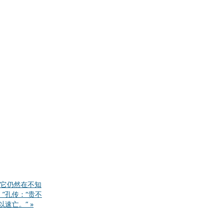
它仍然在不知
”孔传：“贵不
速亡。” »