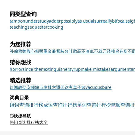
同类型查询
tampon
understudy
adder
possibly
as usual
surreally
bifocals
sig
teaching
sequester
cooking
为您推荐
补偏救弊
腹心相照
重金兼紫
枝分叶散
高不凑低不就
元经秘旨
在所不
猜你想找
horror
since then
extinguisher
syrup
make mistakes
argument
a
精选推荐
灯
魄
敦促
安顿
缺点
发胖
六通四达
妻离子散
vacuous
bare
词典目录
组词查询排行榜
成语查询排行榜
单词查询排行榜
笔顺查询排
◎快捷导航
热门查询排行榜大全