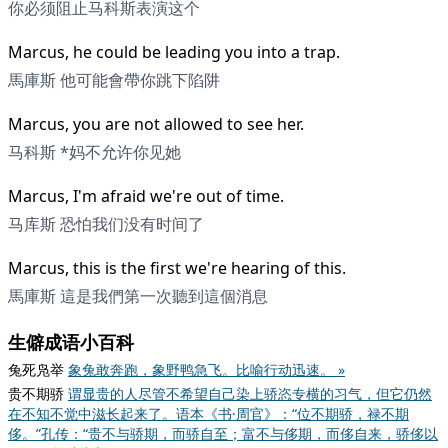
你必须阻止马科斯表演这个
Marcus, he could be leading you into a trap.
馬庫斯 他可能會帶你跳下陷阱
Marcus, you are not allowed to see her.
马科斯 *妈不允许你见她
Marcus, I'm afraid we're out of time.
马库斯 恐怕我们没有时间了
Marcus, this is the first we're hearing of this.
馬庫斯 這是我們第一次聽到這個消息
生僻成语小百科
兔死凫举
象兔敢奔跑，象野鸭急飞。比喻行动迅速。 »
贵不期骄
谓显贵的人尽管不希望自己染上骄恣专横的习气，但它仍然
在不知不觉中滋长起来了。语本《书·周官》：“位不期骄，禄不期
侈。”孔传：“贵不与骄期，而骄自至；富不与侈期，而侈自来，骄侈以