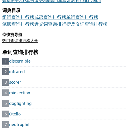
碧
悉
肥美
弥补
耳语
抛掷
饥驱叩门
车马如龙
retroactive
lull
词典目录
组词查询排行榜
成语查询排行榜
单词查询排行榜
笔顺查询排行榜
近义词查询排行榜
反义词查询排行榜
◎快捷导航
热门查询排行榜大全
单词查询排行榜
1
discernible
2
infrared
3
scorer
4
midsection
5
dogfighting
6
Otello
7
neutrophil