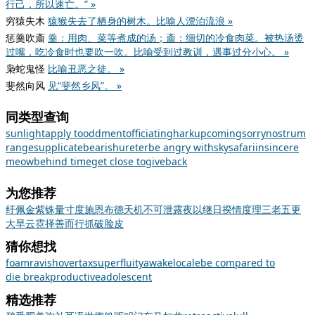
行己，所以速亡。” »
穷猿失木
猿猴失去了栖身的树木。比喻人漂泊流浪 »
惩羹吹齑
羹：用肉、菜等煮成的汤；齑：细切的冷食肉菜。被热汤烫
过嘴，吃冷食时也要吹一吹。比喻受到过教训，遇事过分小心。 »
枭蛇鬼怪
比喻丑恶之徒。 »
斐然向风
见“斐然乡风”。 »
同类型查询
sunlight
apply to
oddment
officiating
hark
upcoming
sorry
nostrum
range
supplicate
bearish
ureter
be angry with
sky
safari
insincere
meow
behind time
get close to
giveback
为您推荐
纡佩金紫
铢量寸度
施恩布德
天机不可泄露
夜以继日
揆情度理
三老五更
大旱云霓
择善而行
抓破脸皮
猜你想找
foam
ravish
overtax
superfluity
awake
locale
be compared to
die break
productive
adolescent
精选推荐