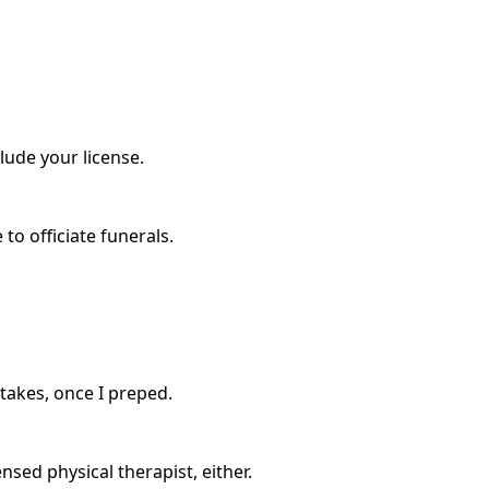
lude your license.
e to officiate funerals.
t takes, once I preped.
nsed physical therapist, either.