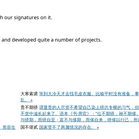
ith our signatures on it.
nse and developed quite a number of projects.
大寒索裘
等到大冷天才去找毛皮衣服。比喻平时没有准备，事
乱。 »
贵不期骄
谓显贵的人尽管不希望自己染上骄恣专横的习气，但
不觉中滋长起来了。语本《书·周官》：“位不期骄，禄不期侈。
与骄期，而骄自至；富不与侈期，而侈自来，骄侈以行己，所以
。形容生
国不堪贰
国家受不了两属情况的存在。 »
»