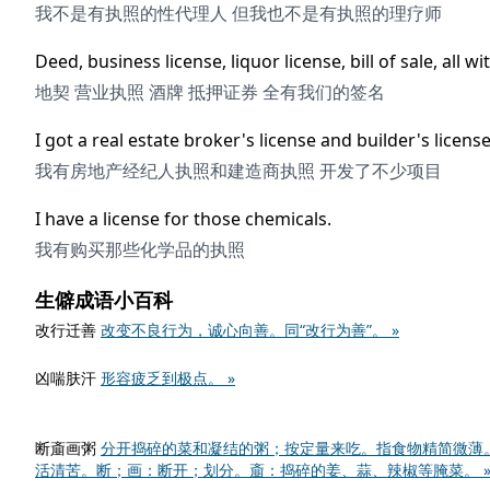
我不是有执照的性代理人 但我也不是有执照的理疗师
Deed, business license, liquor license, bill of sale, all w
地契 营业执照 酒牌 抵押证券 全有我们的签名
I got a real estate broker's license and builder's lice
我有房地产经纪人执照和建造商执照 开发了不少项目
I have a license for those chemicals.
我有购买那些化学品的执照
生僻成语小百科
改行迁善
改变不良行为，诚心向善。同“改行为善”。 »
凶喘肤汗
形容疲乏到极点。 »
断齑画粥
分开捣碎的菜和凝结的粥；按定量来吃。指食物精简微薄
活清苦。断；画：断开；划分。齑：捣碎的姜、蒜、辣椒等腌菜。 