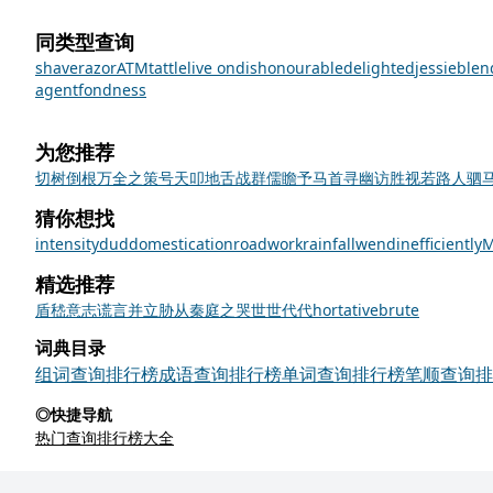
同类型查询
shave
razor
ATM
tattle
live on
dishonourable
delighted
jessie
blen
agent
fondness
为您推荐
切树倒根
万全之策
号天叩地
舌战群儒
瞻予马首
寻幽访胜
视若路人
驷
猜你想找
intensity
dud
domestication
roadwork
rainfall
wend
inefficiently
M
精选推荐
盾
嵇
意志
谎言
并立
胁从
秦庭之哭
世世代代
hortative
brute
词典目录
组词查询排行榜
成语查询排行榜
单词查询排行榜
笔顺查询排
◎快捷导航
热门查询排行榜大全