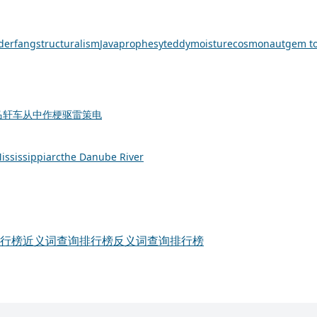
der
fang
structuralism
Java
prophesy
teddy
moisture
cosmonaut
gem t
马轩车
从中作梗
驱雷策电
ississippi
arc
the Danube River
行榜
近义词查询排行榜
反义词查询排行榜