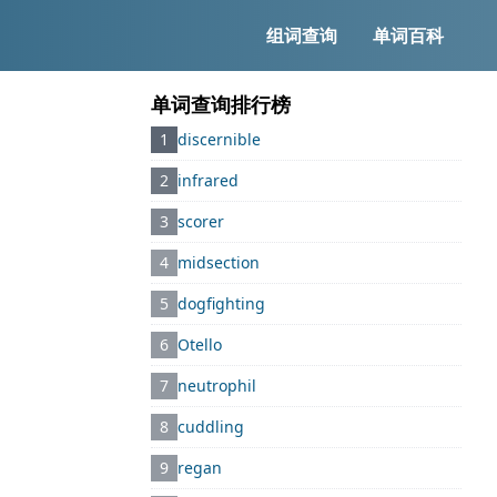
组词查询
单词百科
单词查询排行榜
1
discernible
2
infrared
3
scorer
4
midsection
5
dogfighting
6
Otello
7
neutrophil
8
cuddling
9
regan