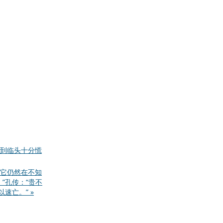
到临头十分慌
它仍然在不知
”孔传：“贵不
速亡。” »