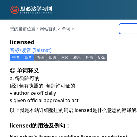
您的当前位置：
网站首页
>
单词
>
licensed
音标/读音 ['laisnst]
中考
高考
考研
四级
六级
雅思
托福
GRE
◎ 单词释义
a. 得到许可的
[经] 领有执照的, 领到许可证的
v authorize officially
s given official approval to act
以上就是本站详细整理的词语licensed是什么意思的翻
licensed的用法及例句：