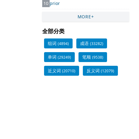
10
prior
MORE+
全部分类
组词
成语
(4894)
(33282)
单词
笔顺
(29249)
(9538)
近义词
反义词
(20710)
(12079)