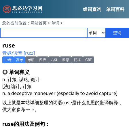
组词查询
单词百科
您的当前位置：
网站首页
>
单词
>
查询
ruse
音标/读音 [ru:z]
中考
高考
考研
四级
六级
雅思
托福
GRE
◎ 单词释义
n. 计策, 谋略, 诡计
[法] 诡计, 计策
n. a deceptive maneuver (especially to avoid capture)
以上就是本站详细整理的词语ruse是什么意思的翻译解释，
供大家参考一下。
ruse的用法及例句：