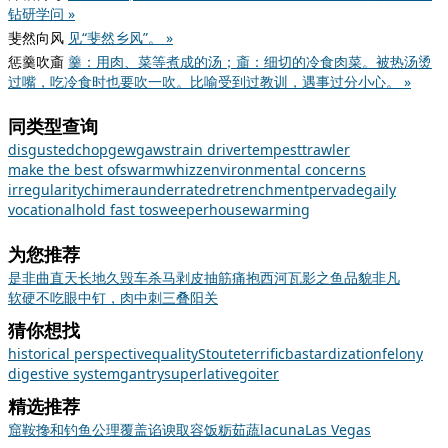
钻研学问 »
斐然向风
见“斐然乡风”。 »
惩羹吹齑
羹：用肉、菜等煮成的汤；齑：细切的冷食肉菜。被热汤烫
过嘴，吃冷食时也要吹一吹。比喻受到过教训，遇事过分小心。 »
同类型查询
disgusted
chop
gewgaws
train driver
tempest
trawler
make the best of
swarm
whizz
environmental concerns
irregularity
chimera
underrated
retrenchment
pervade
gaily
vocational
hold fast to
sweeper
housewarming
为您推荐
是非曲直
天长地久
毁车杀马
剥皮抽筋
痛抱西河
瓦影之鱼
品貌非凡
软硬不吃
眼中钉，肉中刺
三叠阳关
猜你想找
historical perspective
quality
Stoute
terrific
bastardization
felony
digestive system
gantry
superlative
goiter
精选推荐
窟
鞍
搀和
钓鱼
公理
覆盖
谄谀取容
饭粝茹蔬
lacuna
Las Vegas