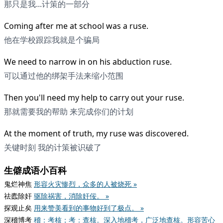
那只是我...计策的一部分
Coming after me at school was a ruse.
他在学校跟踪我就是个骗局
We need to narrow in on his abduction ruse.
可以通过他的绑架手法来缩小范围
Then you'll need my help to carry out your ruse.
那就需要我的帮助 来完成你们的计划
At the moment of truth, my ruse was discovered.
关键时刻 我的计策被识破了
生僻成语小百科
鬼烂神焦
形容火灾惨烈，众多的人被烧死 »
祛蠹除奸
驱除祸害，消除奸佞。 »
探观止矣
用来赞美看到的事物好到了极点。 »
深稽博考
稽：考核；考：查核。深入地稽考，广泛地查核。形容苦心