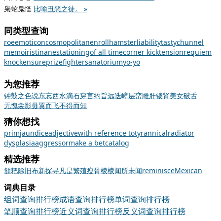
枭蛇鬼怪
比喻丑恶之徒。 »
同类型查询
roe
emoticon
cosmopolitan
enroll
hamster
liability
tasty
chunnel
memoirist
inane
stationing
of all time
corner kick
tension
requiem
knock
ensure
prizefighter
sanatorium
yo-yo
为您推荐
钟鼓之色
说东忘西
水滴石穿
言约旨远
迭嶂层峦
雕肝镂肾
美女破舌
无愧衾影
毋翼而飞
不得而知
猜你想找
prim
jaundice
adjective
with reference to
tyrannical
radiator
dysplasia
aggressor
make a bet
catalog
精选推荐
颔
耙
除旧布新
探寻
凡是
繁殖
瘦骨棱棱
闻所未闻
reminisce
Mexican
词典目录
组词查询排行榜
成语查询排行榜
单词查询排行榜
笔顺查询排行榜
近义词查询排行榜
反义词查询排行榜