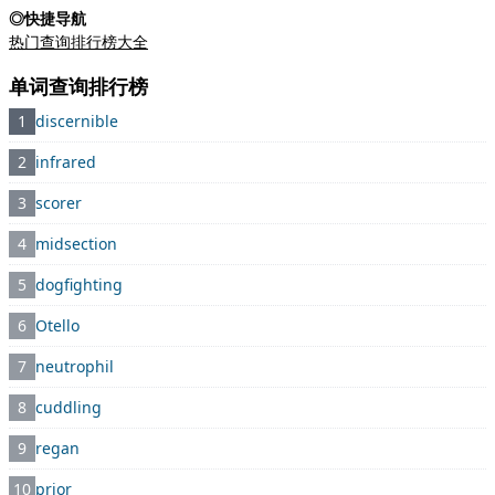
◎快捷导航
热门查询排行榜大全
单词查询排行榜
1
discernible
2
infrared
3
scorer
4
midsection
5
dogfighting
6
Otello
7
neutrophil
8
cuddling
9
regan
10
prior