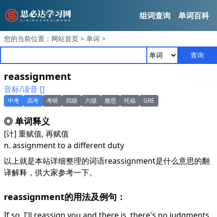
组词查询
单词百科
您的当前位置：
网站首页
>
单词
>
查询
reassignment
音标/读音 []
中考
高考
考研
四级
六级
雅思
托福
GRE
◎ 单词释义
[计] 重赋值, 再赋值
n. assignment to a different duty
以上就是本站详细整理的词语reassignment是什么意思的翻
译解释，供大家参考一下。
reassignment的用法及例句：
If so, I'll reassign you and there is, there's no judgments.