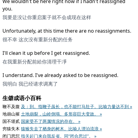
We wouldn't be here right now if I hadn't reassigned
you.
我要是没让你重启案子就不会成现在这样
Unfortunately, at this time there are no reassignments.
很不幸 这次没有重新分配的任务
I'll clean it up before I get reassigned.
在我重新分配前給你清理干凈
I understand. I've already asked to be reassigned.
我明白 我已经请求调离了
生僻成语小百科
鞭不及腹
及：到。指鞭子虽长，也不能打马肚子。比喻力量达不到 »
地崩山摧
土地崩裂，山岭倒塌。多形容巨大变故。 »
国不堪贰
国家受不了两属情况的存在。 »
穷猿失木
猿猴失去了栖身的树木。比喻人漂泊流浪 »
闭门思愆
指关起门来自我反省。同“闭合思过”。 »