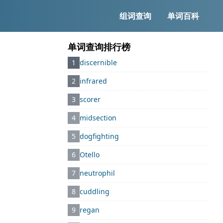
组词查询
单词百科
单词查询排行榜
1
discernible
2
infrared
3
scorer
4
midsection
5
dogfighting
6
Otello
7
neutrophil
8
cuddling
9
regan