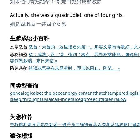
如果他们肯把地犁了 给她四胞胎我都愿意
Actually, she was a quadruplet, one of four girls.
她是四胞胎 一共四个女孩
生僻成语小百科
文章魁首
魁首：为首的，这里指名列第一。形容文章写得最好，文才
恶稔祸盈
稔：成熟；盈：满，指到了极点。罪恶积蓄成熟，像钱串
容作恶多端，末日来临 »
防芽遏萌
错误或恶事在未显露时，即加以阻止、防范。 »
同类型查询
genealogical
set the pace
energy content
thatch
tempered
legis
sleep through
fluvial
call-in
deduced
prosecutable
Krakow
为您推荐
争权攘利
奇光异彩
终始若一
锋芒所向
痛悔前非
以类相从
狐狸尾巴
逢
猜你想找