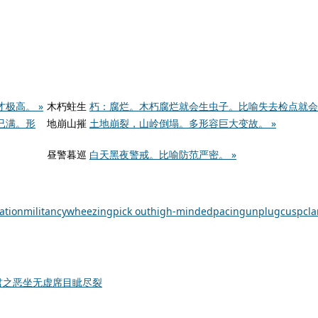
极高。 »
木朽蛀生
朽：腐烂。木朽腐烂就会生虫子。比喻失去检点就会犯
已满。形
地崩山摧
土地崩裂，山岭倒塌。多形容巨大变故。 »
昼警暮巡
白天黑夜警戒。比喻防范严密。 »
lation
militancy
wheezing
pick out
high-minded
pacing
unplug
cusp
cla
君之恶
坐无虚席
目眦尽裂