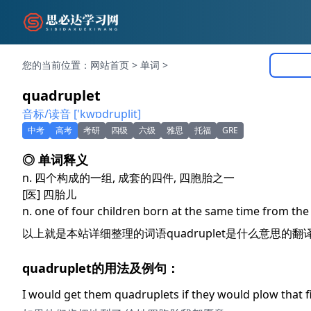
您的当前位置：
网站首页
>
单词
>
quadruplet
音标/读音 ['kwɒdruplit]
中考
高考
考研
四级
六级
雅思
托福
GRE
◎ 单词释义
n. 四个构成的一组, 成套的四件, 四胞胎之一
[医] 四胎儿
n. one of four children born at the same time from t
以上就是本站详细整理的词语quadruplet是什么意思的
quadruplet的用法及例句：
I would get them quadruplets if they would plow that fi