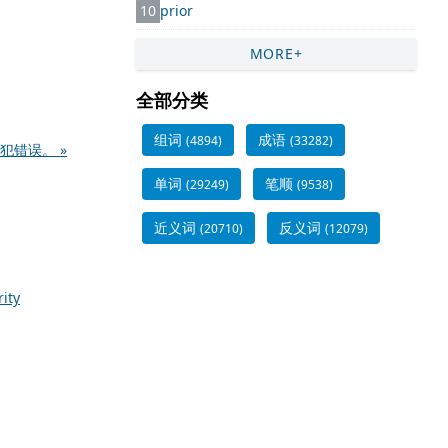
10
prior
MORE+
全部分类
组词
成语
(4894)
(33282)
错误。 »
单词
笔顺
(29249)
(9538)
近义词
反义词
(20710)
(12079)
rity