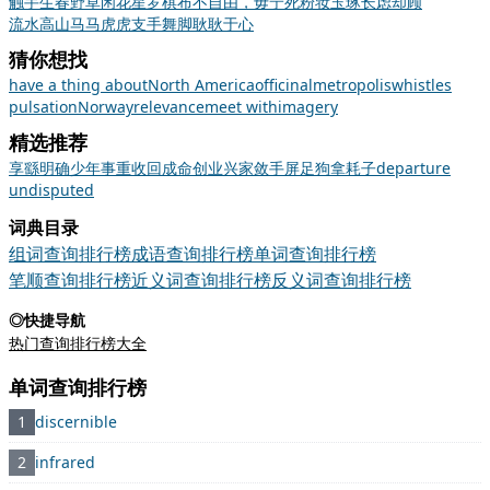
触手生春
野草闲花
星罗棋布
不自由，毋宁死
粉妆玉琢
长虑却顾
流水高山
马马虎虎
支手舞脚
耿耿于心
猜你想找
have a thing about
North America
officinal
metropolis
whistles
pulsation
Norway
relevance
meet with
imagery
精选推荐
享
繇
明确
少年事重
收回成命
创业兴家
敛手屏足
狗拿耗子
departure
undisputed
词典目录
组词查询排行榜
成语查询排行榜
单词查询排行榜
笔顺查询排行榜
近义词查询排行榜
反义词查询排行榜
◎快捷导航
热门查询排行榜大全
单词查询排行榜
1
discernible
2
infrared