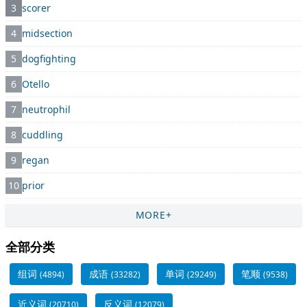
3
scorer
4
midsection
5
dogfighting
6
Otello
7
neutrophil
8
cuddling
9
regan
10
prior
MORE+
全部分类
组词
成语
单词
笔顺
(4894)
(33282)
(29249)
(9538)
近义词
反义词
(20710)
(12079)