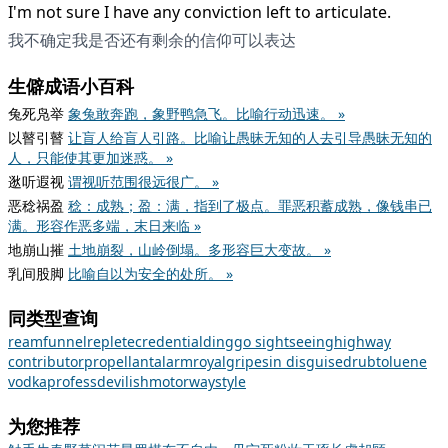
I'm not sure I have any conviction left to articulate.
我不确定我是否还有剩余的信仰可以表达
生僻成语小百科
兔死凫举
象兔敢奔跑，象野鸭急飞。比喻行动迅速。 »
以瞽引瞽
让盲人给盲人引路。比喻让愚昧无知的人去引导愚昧无知的
人，只能使其更加迷惑。 »
逖听遐视
谓视听范围很远很广。 »
恶稔祸盈
稔：成熟；盈：满，指到了极点。罪恶积蓄成熟，像钱串已
满。形容作恶多端，末日来临 »
地崩山摧
土地崩裂，山岭倒塌。多形容巨大变故。 »
乳间股脚
比喻自以为安全的处所。 »
同类型查询
ream
funnel
replete
credential
ding
go sightseeing
highway
contributor
propellant
alarm
royal
gripes
in disguise
drub
toluene
vodka
profess
devilish
motorway
style
为您推荐