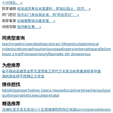
十分慌乱。 »
防芽遏萌
错误或恶事在未显露时，即加以阻止、防范。 »
闭门思愆
指关起门来自我反省。同“闭合思过”。 »
朝穿暮塞
比喻频繁地兴建房屋。 »
伺瑕导隙
指寻衅生事。 »
同类型查询
teaching
whirr
overdevelop
contract life
gesticulate
integral
indenture
biography
suitor
lousy
sea
dispersion
tornado
parallelism
blaze a trail
Frans
painlessly
flap
make sth do
vaporous
为您推荐
奋不顾命
盗嫂受金
野无遗贤
敌王所忾
万夫莫当
粉骨糜身
斩将夺旗
酒肉朋友
楞手楞脚
正大堂皇
猜你想找
NEGRO
pamper
Sydney Opera House
disciplinary
treacherously
jut
quilting
prophetic
execute
prenatal
精选推荐
没
徊
吐逆
言语支吾
信心十足
团
攘攘熙熙
询迁询谋
turning
sensibleness