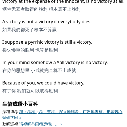
Victory at the expense of the innocent, is no victory at all.
牺牲无辜者取得的胜利 根本算不上胜利
A victory is not a victory if everybody dies.
如果我們都死了根本不算贏
I suppose a pyrrhic victory is still a victory.
损失惨重的胜利 也算是胜利
In your mind somehow a *all victory is no victory.
在你的思想里 小成就完全算不上成就
Because of you, we could have victory.
有了你 我们就可以取得胜利
生僻成语小百科
深稽博考
稽：考核；考：查核。深入地稽考，广泛地查核。形容苦心
钻研学问 »
逖听遐视
谓视听范围很远很广。 »