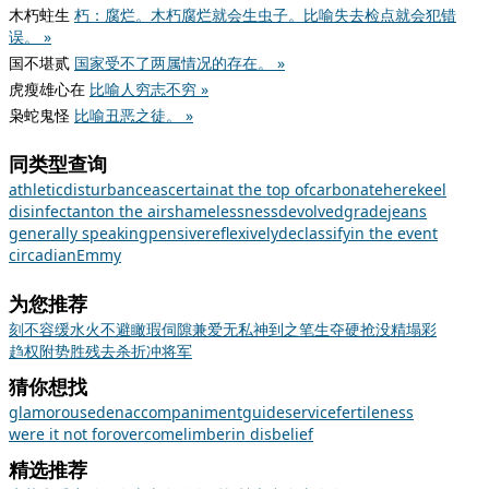
木朽蛀生
朽：腐烂。木朽腐烂就会生虫子。比喻失去检点就会犯错
误。 »
国不堪贰
国家受不了两属情况的存在。 »
虎瘦雄心在
比喻人穷志不穷 »
枭蛇鬼怪
比喻丑恶之徒。 »
同类型查询
athletic
disturbance
ascertain
at the top of
carbonate
here
keel
disinfectant
on the air
shamelessness
devolved
grade
jeans
generally speaking
pensive
reflexively
declassify
in the event
circadian
Emmy
为您推荐
刻不容缓
水火不避
瞰瑕伺隙
兼爱无私
神到之笔
生夺硬抢
没精塌彩
趋权附势
胜残去杀
折冲将军
猜你想找
glamorous
eden
accompaniment
guide
service
fertileness
were it not for
overcome
limber
in disbelief
精选推荐