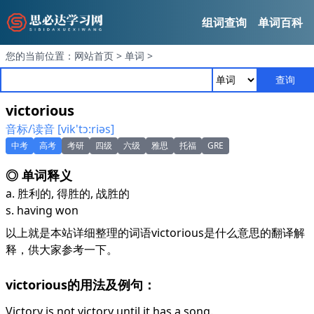
组词查询
单词百科
您的当前位置：
网站首页
>
单词
>
查询
victorious
音标/读音 [vik'tɔ:riәs]
中考
高考
考研
四级
六级
雅思
托福
GRE
◎ 单词释义
a. 胜利的, 得胜的, 战胜的
s. having won
以上就是本站详细整理的词语victorious是什么意思的翻译解
释，供大家参考一下。
victorious的用法及例句：
Victory is not victory until it has a song.