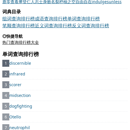
鹿
苓
查看
摩登
仁人志士
身败名裂
杼柚之空
自由自在
indulge
sunless
词典目录
组词查询排行榜
成语查询排行榜
单词查询排行榜
笔顺查询排行榜
近义词查询排行榜
反义词查询排行榜
◎快捷导航
热门查询排行榜大全
单词查询排行榜
1
discernible
2
infrared
3
scorer
4
midsection
5
dogfighting
6
Otello
7
neutrophil