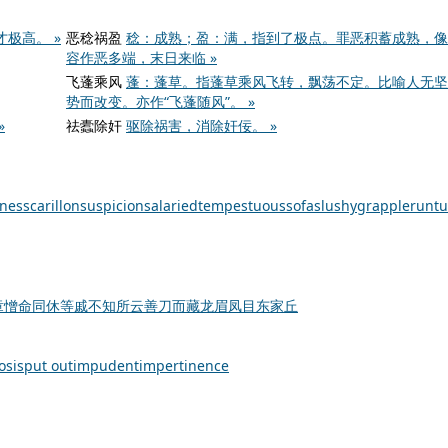
极高。 »
恶稔祸盈
稔：成熟；盈：满，指到了极点。罪恶积蓄成熟，像
容作恶多端，末日来临 »
飞蓬乘风
蓬：蓬草。指蓬草乘风飞转，飘荡不定。比喻人无坚
势而改变。亦作“飞蓬随风”。 »
»
祛蠹除奸
驱除祸害，消除奸佞。 »
ness
carillon
suspicion
salaried
tempestuous
sofa
slushy
grappler
untu
章憎命
同休等戚
不知所云
善刀而藏
龙眉凤目
东家丘
osis
put out
impudent
impertinence