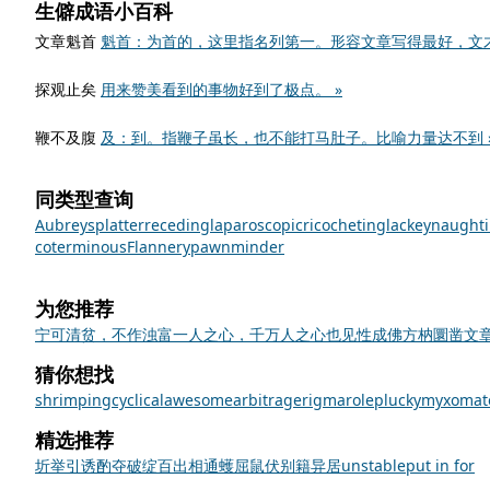
生僻成语小百科
文章魁首
魁首：为首的，这里指名列第一。形容文章写得最好，文才
探观止矣
用来赞美看到的事物好到了极点。 »
鞭不及腹
及：到。指鞭子虽长，也不能打马肚子。比喻力量达不到 
同类型查询
Aubrey
splatter
receding
laparoscopic
ricocheting
lackey
naughti
coterminous
Flannery
pawn
minder
为您推荐
宁可清贫，不作浊富
一人之心，千万人之心也
见性成佛
方枘圜凿
文
猜你想找
shrimping
cyclical
awesome
arbitrage
rigmarole
plucky
myxomat
精选推荐
圻
举
引诱
酌夺
破绽百出
相通
蠖屈鼠伏
别籍异居
unstable
put in for