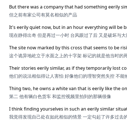
But there was a company that had something eerily sim
但之前有家公司有莫名相似的产品
It's eerily quiet now, but in an hour everything will be
现在静得出奇 但是再过一小时 台风眼过了后 又是破坏与大
The site now marked by this cross that seems to be risi
这个诡异地屹立于水面之上的十字架 标记的就是他当时的
Their stories eerily similar, as if they temporarily lost c
他们的说法相似得让人害怕 好像他们的理智突然失控 不能
Thing two, he owns a white van that is eerily like the o
第二 他有辆白色货车 和监控视频里拍到的那辆很像
I think finding yourselves in such an eerily similar situ
我觉得发现自己处在如此相似的情景 一定勾起了许多过去