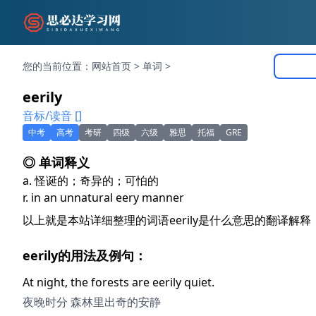
您的当前位置：
网站首页
>
单词
>
eerily
音标/读音 []
中考
高考
考研
四级
六级
雅思
托福
GRE
◎ 单词释义
a. 怪诞的；奇异的；可怕的
r. in an unnatural eery manner
以上就是本站详细整理的词语eerily是什么意思的翻译解
eerily的用法及例句：
At night, the forests are eerily quiet.
夜晚时分 森林里出奇的安静