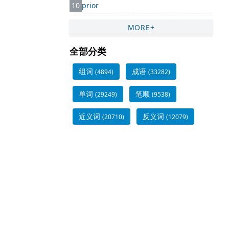
10
prior
MORE+
全部分类
组词
成语
(4894)
(33282)
单词
笔顺
(29249)
(9538)
近义词
反义词
(20710)
(12079)