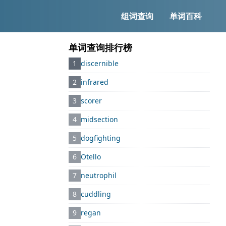
组词查询
单词百科
单词查询排行榜
1
discernible
2
infrared
3
scorer
4
midsection
5
dogfighting
6
Otello
7
neutrophil
8
cuddling
9
regan