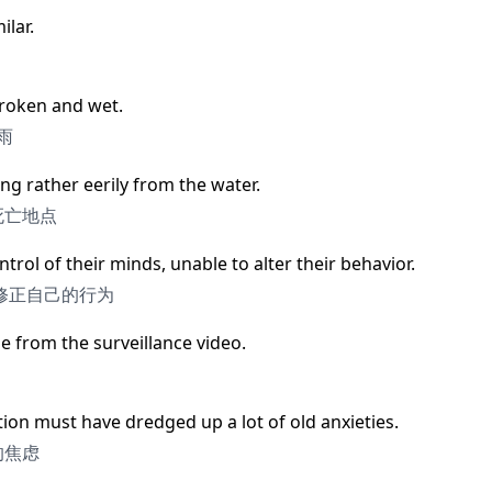
ilar.
 broken and wet.
雨
ng rather eerily from the water.
死亡地点
ontrol of their minds, unable to alter their behavior.
修正自己的行为
ne from the surveillance video.
ation must have dredged up a lot of old anxieties.
的焦虑