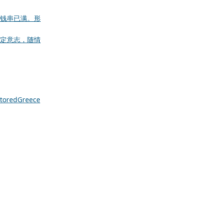
钱串已满。形
定意志，随情
tored
Greece